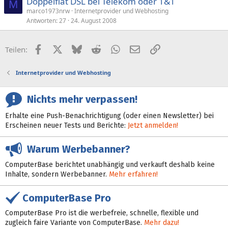
Doppelflat DSL bei Telekom oder 1&1
M
marco1973nrw
Internetprovider und Webhosting
Antworten
27
24. August 2008
Facebook
X (Twitter)
Bluesky
Reddit
WhatsApp
E-Mail
Link
Teilen:
Internetprovider und Webhosting
Nichts mehr verpassen!
Erhalte eine Push-Benachrichtigung (oder einen Newsletter) bei
Erscheinen neuer Tests und Berichte:
Jetzt anmelden!
Warum Werbebanner?
ComputerBase berichtet unabhängig und verkauft deshalb keine
Inhalte, sondern Werbebanner.
Mehr erfahren!
ComputerBase Pro
ComputerBase Pro ist die werbefreie, schnelle, flexible und
zugleich faire Variante von ComputerBase.
Mehr dazu!