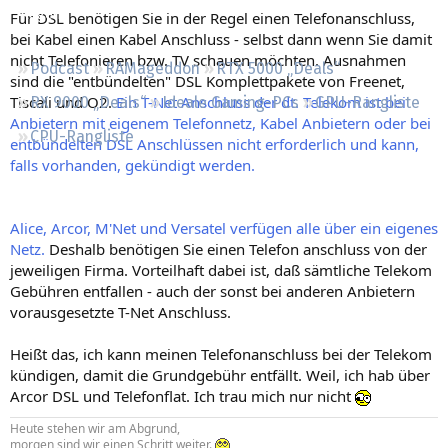
Regeln
Für DSL benötigen Sie in der Regel einen Telefonanschluss,
bei Kabel einen Kabel Anschluss - selbst dann wenn Sie damit
nicht Telefonieren bzw. TV schauen möchten. Ausnahmen
Podcast
RAMageddon
RTX 5000 „Deals“
sind die "entbündelten" DSL Komplettpakete von Freenet,
Tiscali und O2.
Ein T-Net Anschluss der dt. Telekom ist bei
RX 9000 „Deals“
Ideale Gaming-PCs
GPU-Rangliste
Anbietern mit eigenem Telefonnetz, Kabel Anbietern oder bei
CPU-Rangliste
entbündelten DSL Anschlüssen nicht erforderlich und kann,
falls vorhanden, gekündigt werden.
Alice, Arcor, M'Net und Versatel verfügen alle über ein eigenes
Netz.
Deshalb benötigen Sie einen Telefon anschluss von der
jeweiligen Firma. Vorteilhaft dabei ist, daß sämtliche Telekom
Gebühren entfallen - auch der sonst bei anderen Anbietern
vorausgesetzte T-Net Anschluss.
Heißt das, ich kann meinen Telefonanschluss bei der Telekom
kündigen, damit die Grundgebühr entfällt. Weil, ich hab über
Arcor DSL und Telefonflat. Ich trau mich nur nicht
Heute stehen wir am Abgrund,
morgen sind wir einen Schritt weiter.