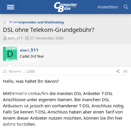
Hauptmenü
Anmelden
Internetprovider und Webhosting
Ticker
DSL ohne Telekom-Grundgebühr?
Tests
E
E
dori_511
27. November 2006
r
r
Downloads
s
s
dori_511
D
t
t
Cadet 3rd Year
e
e
Preisvergleich
l
l
l
l
27. November 2006
#1
Forum
e
t
r
a
Hallo, was haltet Ihr davon?
Aktuelles
m
Mittlerweile verkaufen die meisten DSL Anbieter T-DSL
Empfohlene Inhalte
Anschlüsse unter eigenem Namen. Bei manchen DSL
Neue Beiträge
Anbietern ist jedoch ein vorhandener T-DSL Anschluss nötig.
Falls Sie keinen T-DSL-Anschluss haben aber einen Tarif von
Neueste Aktivitäten
einem dieser Anbieter nutzen möchten, können Sie Ihn hier
online bestellen.
Leserartikel