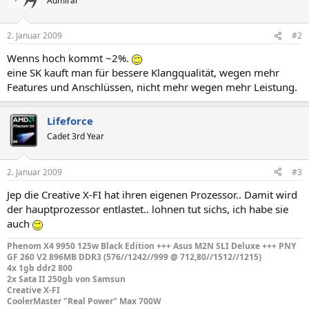
Admiral
2. Januar 2009
#2
Wenns hoch kommt ~2%.
eine SK kauft man für bessere Klangqualität, wegen mehr
Features und Anschlüssen, nicht mehr wegen mehr Leistung.
Lifeforce
Cadet 3rd Year
2. Januar 2009
#3
Jep die Creative X-FI hat ihren eigenen Prozessor.. Damit wird
der hauptprozessor entlastet.. lohnen tut sichs, ich habe sie
auch
Phenom X4 9950 125w Black Edition +++ Asus M2N SLI Deluxe +++ PNY
GF 260 V2 896MB DDR3 (576//1242//999 @ 712,80//1512//1215)
4x 1gb ddr2 800
2x Sata II 250gb von Samsun
Creative X-FI
CoolerMaster "Real Power" Max 700W