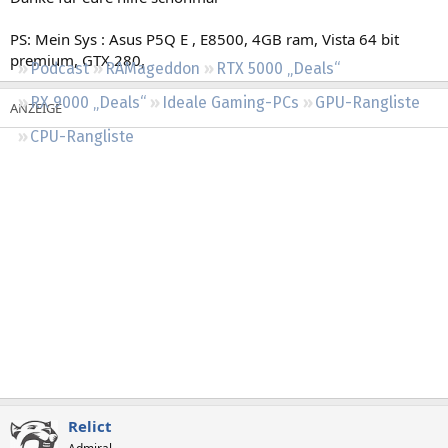
Regeln
PS: Mein Sys : Asus P5Q E , E8500, 4GB ram, Vista 64 bit
premium, GTX 280,
Podcast
RAMageddon
RTX 5000 „Deals“
RX 9000 „Deals“
Ideale Gaming-PCs
GPU-Rangliste
CPU-Rangliste
Relict