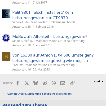
Antworten
11
7. Juli 2017
Palit 980Ti falsch installiert? Kein
Leistungsgewinn zur GTX 970
SapereAude
Grafikkarten: Probleme mit Nvidia
Antworten
35
1. Februar 2016
MoBo aufs Altenteil = Leistungsgewinn?
MasterChief262
Mainboards und CPUs: Kaufberatung
Antworten
18
1. August 2014
Von E6300 auf Athlon II X4 600 umsteigen?
B
Leistungsgewinn so günstig wie möglich
*boOm*
Mainboards und CPUs: Kaufberatung
Antworten
16
24. Mai 2013
Facebook
X (Twitter)
Bluesky
Reddit
WhatsApp
E-Mail
Link
Teilen:
Gaming-Audio, Streaming-Setups, Podcasting etc.
Passend zum Thema