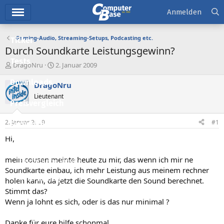
Hauptmenü
Anmelden
Gaming-Audio, Streaming-Setups, Podcasting etc.
Ticker
Durch Soundkarte Leistungsgewinn?
Tests
E
E
DragoNru
2. Januar 2009
r
r
Downloads
s
s
DragoNru
t
t
Lieutenant
e
e
Preisvergleich
l
l
l
l
2. Januar 2009
#1
Forum
e
t
r
a
Hi,
Aktuelles
m
mein cousen meinte heute zu mir, das wenn ich mir ne
Empfohlene Inhalte
Soundkarte einbau, ich mehr Leistung aus meinem rechner
Neue Beiträge
holen kann, da jetzt die Soundkarte den Sound berechnet.
Stimmt das?
Neueste Aktivitäten
Wenn ja lohnt es sich, oder is das nur minimal ?
Leserartikel
Danke für eure hilfe schonmal