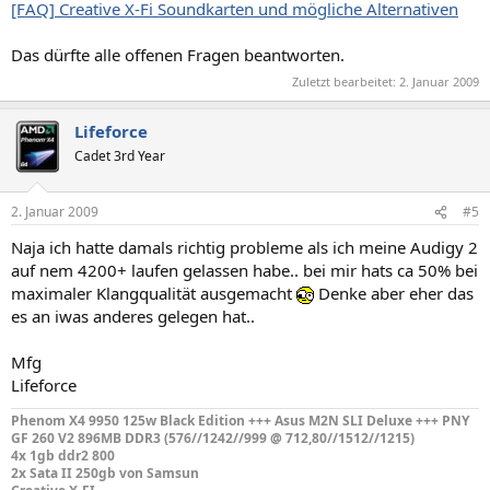
[FAQ] Creative X-Fi Soundkarten und mögliche Alternativen
Das dürfte alle offenen Fragen beantworten.
Zuletzt bearbeitet:
2. Januar 2009
Lifeforce
Cadet 3rd Year
2. Januar 2009
#5
Naja ich hatte damals richtig probleme als ich meine Audigy 2
auf nem 4200+ laufen gelassen habe.. bei mir hats ca 50% bei
maximaler Klangqualität ausgemacht
Denke aber eher das
es an iwas anderes gelegen hat..
Mfg
Lifeforce
Phenom X4 9950 125w Black Edition +++ Asus M2N SLI Deluxe +++ PNY
GF 260 V2 896MB DDR3 (576//1242//999 @ 712,80//1512//1215)
4x 1gb ddr2 800
2x Sata II 250gb von Samsun