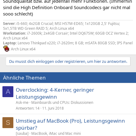
Soundqualität bzw. auf jedenfall mehr Funktionen. (Immerhin
sind die High Definition Onboard Soundcodecs gar nicht mal
sooo schlecht)
Server:
i5-660; 4x2GB Crucial; MSI H57M-ED65; 1x120GB 2,5' Fujitsu;
5x1,5TB WD Green RAID 5; Arch Linux x64
Workstation:
i7-2600k; 2x4GB Corsair; Intel DQ67SW; 60GB OCZ Vertex 2;
Arch Linux x64
Laptop:
Lenovo Thinkpad x220; i7-2620m; 8 GB; mSATA 80GB SSD; IPS Panel
; Arch Linux x64
Du musst dich einloggen oder registrieren, um hier zu antworten.
Ähnliche Themen
Overclocking: 4-Kerner, geringer
A
Leistungsgewinn
Ask-me
Mainboards und CPUs: Diskussionen
Antworten
14
11. Juni 2018
Umstieg auf MacBook (Pro), Leistungsgewinn
S
spürbar?
[sauba]
MacBook, iMac und Mac mini