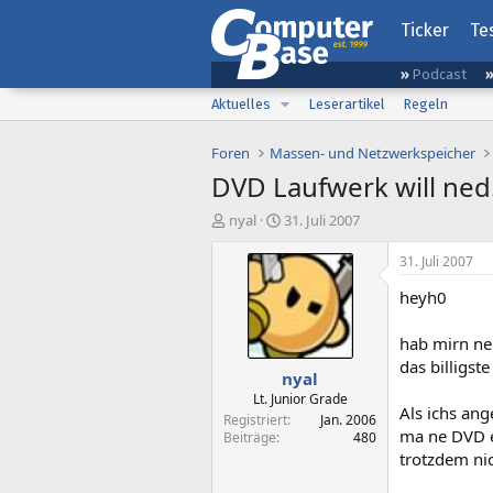
Ticker
Te
Podcast
Aktuelles
Leserartikel
Regeln
Foren
Massen- und Netzwerkspeicher
DVD Laufwerk will ned.
E
E
nyal
31. Juli 2007
r
r
s
s
31. Juli 2007
t
t
heyh0
e
e
l
l
l
l
hab mirn neu
e
t
das billigst
nyal
r
a
m
Lt. Junior Grade
Als ichs ang
Registriert
Jan. 2006
ma ne DVD ei
Beiträge
480
trotzdem nic