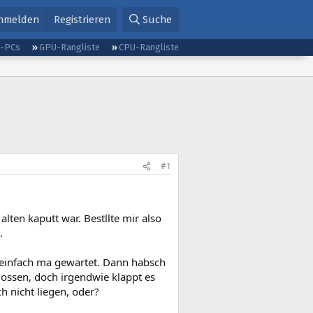
nmelden
Registrieren
Suche
g-PCs
GPU-Rangliste
CPU-Rangliste
#1
ten kaputt war. Bestllte mir also
.
b einfach ma gewartet. Dann habsch
hlossen, doch irgendwie klappt es
ch nicht liegen, oder?