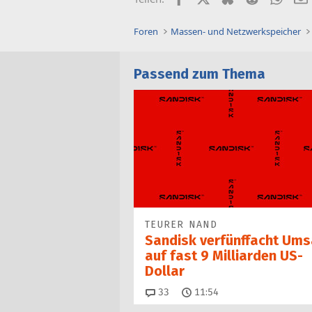
Foren
Massen- und Netzwerkspeicher
Passend zum Thema
TEURER NAND
Sandisk verfünffacht Ums
auf fast 9 Milliarden US-
Dollar
Kommentare
33
11:54