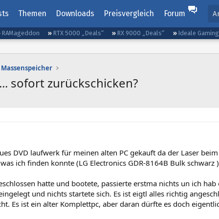
sts
Themen
Downloads
Preisvergleich
Forum
A
RAMageddon
RTX 5000 „Deals“
RX 9000 „Deals“
Ideale Gamin
Massenspeicher
.. sofort zurückschicken?
es DVD laufwerk für meinen alten PC gekauft da der Laser beim al
e was ich finden konnte (LG Electronics GDR-8164B Bulk schwarz )
eschlossen hatte und bootete, passierte erstma nichts un ich ha
ngelegt und nichts startete sich. Es ist eigtl alles richtig angesc
ht. Es ist ein alter Komplettpc, aber daran dürfte es doch eigentli