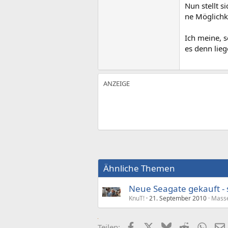
Nun stellt s
ne Möglichk
Ich meine, 
es denn lie
Ähnliche Themen
Neue Seagate gekauft - 
KnuT!
21. September 2010
Masse
Facebook
X (Twitter)
Bluesky
Reddit
What
Teilen: