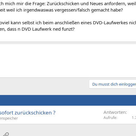
ich mich mir die Frage: Zurückschicken und Neues anfordern, weil 
eit weil ich irgendwaswas vergessen/falsch gemacht habe?
soviel kann selbst ich beim anschließen eines DVD-Laufwerkes n
gen, dass n DVD Laufwerk ned funzt?
Du musst dich einloggen
sofort zurückschicken ?
Antworten
Aufrufe
1.
nspeicher
sApp
E-Mail
Link