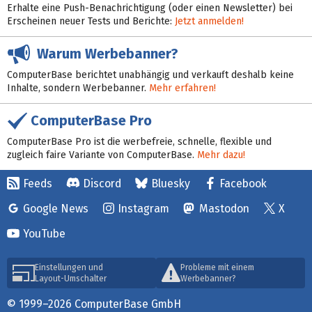
Erhalte eine Push-Benachrichtigung (oder einen Newsletter) bei
Erscheinen neuer Tests und Berichte:
Jetzt anmelden!
Warum Werbebanner?
ComputerBase berichtet unabhängig und verkauft deshalb keine
Inhalte, sondern Werbebanner.
Mehr erfahren!
ComputerBase Pro
ComputerBase Pro ist die werbefreie, schnelle, flexible und
zugleich faire Variante von ComputerBase.
Mehr dazu!
Feeds
Discord
Bluesky
Facebook
Google News
Instagram
Mastodon
X
YouTube
Einstellungen und
Probleme mit einem
Layout-Umschalter
Werbebanner?
© 1999–2026 ComputerBase GmbH