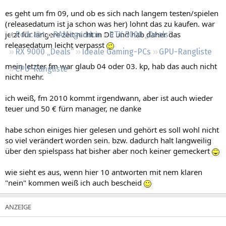
Regeln
es geht um fm 09, und ob es sich nach langem testen/spielen
(releasedatum ist ja schon was her) lohnt das zu kaufen. war
jetzt für längere zeit nicht in DE und hab daher das
Podcast
RAMageddon
RTX 5000 „Deals“
releasedatum leicht verpasst
RX 9000 „Deals“
Ideale Gaming-PCs
GPU-Rangliste
mein letzter fm war glaub 04 oder 03. kp, hab das auch nicht
CPU-Rangliste
nicht mehr.
ich weiß, fm 2010 kommt irgendwann, aber ist auch wieder
teuer und 50 € fürn manager, ne danke
habe schon einiges hier gelesen und gehört es soll wohl nicht
so viel verändert worden sein. bzw. dadurch halt langweilig
über den spielspass hat bisher aber noch keiner gemeckert
wie sieht es aus, wenn hier 10 antworten mit nem klaren
"nein" kommen weiß ich auch bescheid