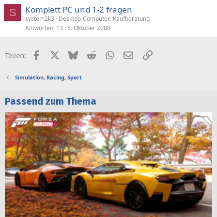
Komplett PC und 1-2 fragen
S
system2k3
Desktop-Computer: Kaufberatung
Antworten
13
6. Oktober 2008
Facebook
X (Twitter)
Bluesky
Reddit
WhatsApp
E-Mail
Link
Teilen:
Simulation, Racing, Sport
Passend zum Thema