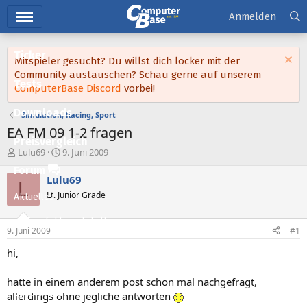
Hauptmenü
Anmelden
Ticker
Mitspieler gesucht? Du willst dich locker mit der
Community austauschen? Schau gerne auf unserem
Tests
ComputerBase Discord
vorbei!
Downloads
Simulation, Racing, Sport
EA FM 09 1-2 fragen
Preisvergleich
E
E
Lulu69
9. Juni 2009
r
r
Forum
s
s
Lulu69
L
t
t
Lt. Junior Grade
Aktuelles
e
e
l
l
Empfohlene Inhalte
l
l
9. Juni 2009
#1
e
t
Neue Beiträge
r
a
hi,
m
Neueste Aktivitäten
hatte in einem anderem post schon mal nachgefragt,
Leserartikel
allerdings ohne jegliche antworten