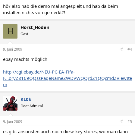
hö? also hab die demo mal angespielt und hab da beim
installen nichts von gemerkt?!
Horst_Hoden
H
Gast
9. Juni 2009
#4
ebay machts möglich
http://cgi.ebay.de/NEU-PC-EA-Fifa-
F...oryZ8169QQssPageNameZWDVWQQrdZ1QQcmdZViewIte
m
KL0k
Fleet Admiral
9. Juni 2009
#5
es gibt ansonsten auch noch diese key-stores, wo man dann