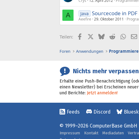
Crys
12. April 2012
Programmie
Sourcecode in PDF 
Java
A
Aeefire
29. Oktober 2011
Progr
Facebook
X (Twitter)
Bluesky
Reddit
What
Teilen:
Foren
Anwendungen
Programmiere
Nichts mehr verpassen
Erhalte eine Push-Benachrichtigung (od
einen Newsletter) bei Erscheinen neuer
und Berichte:
Jetzt anmelden!
Feeds
Discord
Bluesk
© 1999–2026 ComputerBase GmbH
Impressum
Kontakt
Mediadaten
Vertr