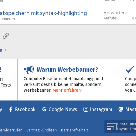
ren
abspeichern mit syntax-highlighting
Antworten
Aufrufe
4.
ammieren
sApp
E-Mail
Link
n
Warum Werbebanner?
!
ComputerBase berichtet unabhängig und
Compu
er
verkauft deshalb keine Inhalte, sondern
schne
 Tests
Werbebanner.
Mehr erfahren!
von 
y
Facebook
Google News
Instagram
Mas
Einstellun
Layout-Um
ag widerrufen
Vertrag kündigen
Barrierefreiheit