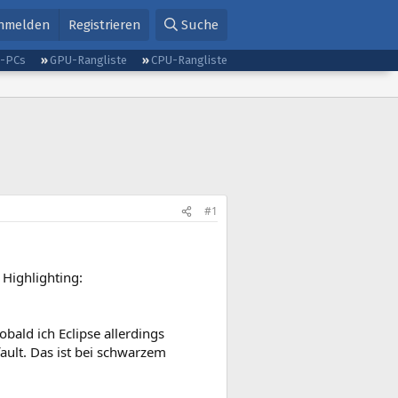
nmelden
Registrieren
Suche
g-PCs
GPU-Rangliste
CPU-Rangliste
#1
 Highlighting:
obald ich Eclipse allerdings
ault. Das ist bei schwarzem