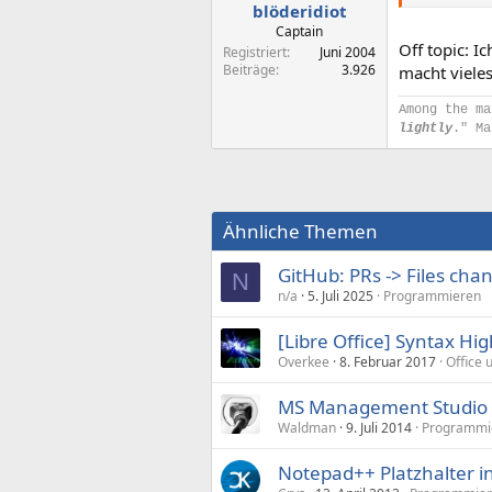
blöderidiot
Captain
Off topic: I
Registriert
Juni 2004
Beiträge
3.926
macht vieles
Among the ma
lightly
." Ma
Ähnliche Themen
GitHub: PRs -> Files cha
N
n/a
5. Juli 2025
Programmieren
[Libre Office] Syntax Hig
Overkee
8. Februar 2017
Office 
MS Management Studio 2
Waldman
9. Juli 2014
Programmi
Notepad++ Platzhalter i