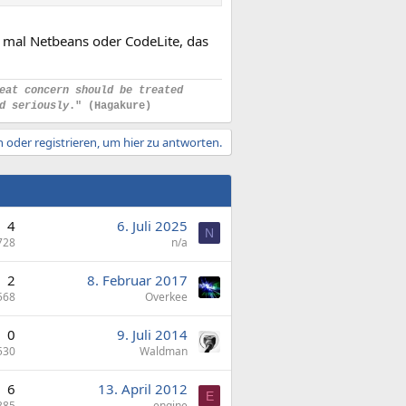
ch mal Netbeans oder CodeLite, das
eat concern should be treated
d seriously
." (Hagakure)
 oder registrieren, um hier zu antworten.
4
6. Juli 2025
N
728
n/a
2
8. Februar 2017
568
Overkee
0
9. Juli 2014
530
Waldman
6
13. April 2012
E
385
engine