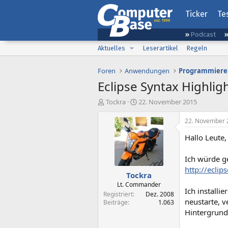
Ticker
Te
Podcast
Aktuelles
Leserartikel
Regeln
Foren
Anwendungen
Programmiere
Eclipse Syntax Highligh
E
E
Tockra
22. November 2015
r
r
s
s
22. November 
t
t
Hallo Leute,
e
e
l
l
l
l
Ich würde ge
e
t
http://ecli
Tockra
r
a
m
Lt. Commander
Ich installi
Registriert
Dez. 2008
neustarte, v
Beiträge
1.063
Hintergrund