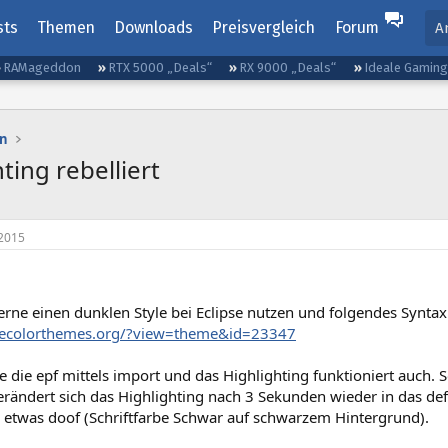
sts
Themen
Downloads
Preisvergleich
Forum
A
RAMageddon
RTX 5000 „Deals“
RX 9000 „Deals“
Ideale Gamin
n
ting rebelliert
2015
rne einen dunklen Style bei Eclipse nutzen und folgendes Syntax
psecolorthemes.org/?view=theme&id=23347
ere die epf mittels import und das Highlighting funktioniert auch. S
erändert sich das Highlighting nach 3 Sekunden wieder in das def
 etwas doof (Schriftfarbe Schwar auf schwarzem Hintergrund).