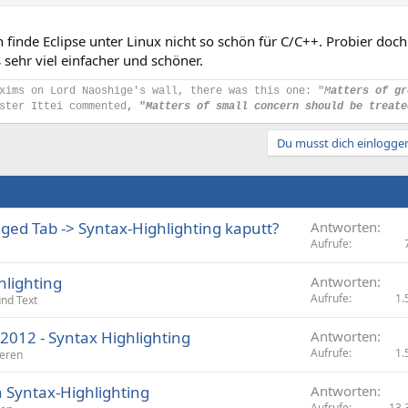
ch finde Eclipse unter Linux nicht so schön für C/C++. Probier do
 sehr viel einfacher und schöner.
xims on Lord Naoshige's wall, there was this one: "
M
atters of gr
ster Ittei commented
, "
Matters of small concern should be treate
Du musst dich einloggen
nged Tab -> Syntax-Highlighting kaputt?
Antworten
Aufrufe
hlighting
Antworten
Aufrufe
1.
und Text
012 - Syntax Highlighting
Antworten
Aufrufe
1.
eren
n Syntax-Highlighting
Antworten
Aufrufe
13.