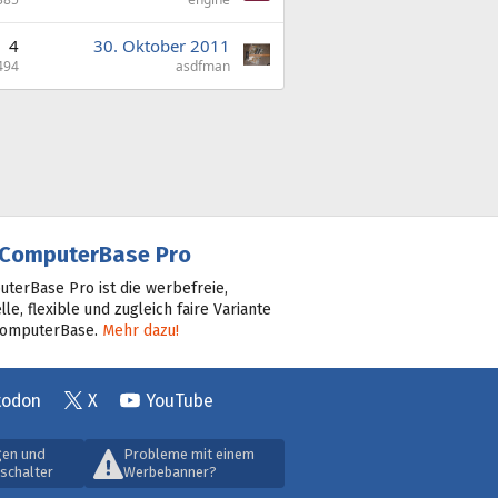
4
30. Oktober 2011
494
asdfman
ComputerBase Pro
terBase Pro ist die werbefreie,
lle, flexible und zugleich faire Variante
ComputerBase.
Mehr dazu!
todon
X
YouTube
gen und
Probleme mit einem
schalter
Werbebanner?