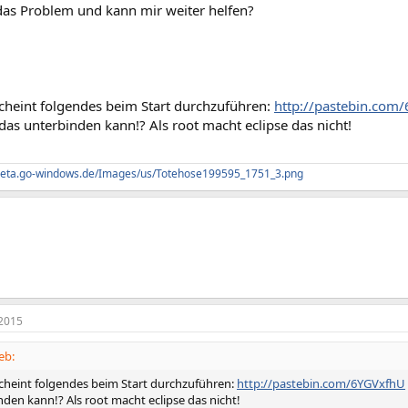
das Problem und kann mir weiter helfen?
scheint folgendes beim Start durchzuführen:
http://pastebin.com
das unterbinden kann!? Als root macht eclipse das nicht!
-beta.go-windows.de/Images/us/Totehose199595_1751_3.png
2015
eb:
 scheint folgendes beim Start durchzuführen:
http://pastebin.com/6YGVxfhU
den kann!? Als root macht eclipse das nicht!