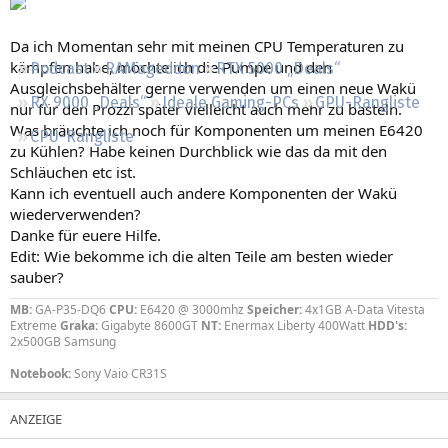
Regeln
Da ich Momentan sehr mit meinen CPU Temperaturen zu
kämpfen habe, möchte ich die Pumpe und den
Podcast
RAMageddon
RTX 5000 „Deals“
Ausgleichsbehälter gerne verwenden um einen neue Wakü
RX 9000 „Deals“
Ideale Gaming-PCs
GPU-Rangliste
nur für den Prozzi später vielleicht auch mehr zu basteln.
Was bräuchte ich noch für Komponenten um meinen E6420
CPU-Rangliste
zu Kühlen? Habe keinen Durchblick wie das da mit den
Schläuchen etc ist.
Kann ich eventuell auch andere Komponenten der Wakü
wiederverwenden?
Danke für euere Hilfe.
Edit: Wie bekomme ich die alten Teile am besten wieder
sauber?
MB:
GA-P35-DQ6
CPU:
E6420 @ 3000mhz
Speicher:
4x1GB A-Data Vitesta
Extreme
Graka:
Gigabyte 8600GT
NT:
Enermax Liberty 400Watt
HDD's:
2x500GB Samsung
Notebook:
Sony Vaio CR31S