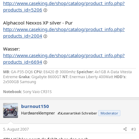
http://www.caseking.de/shop/catalog/product_info.php?
products_id=5206
Alphacool Nexxos XP silver - Pur
http://www.caseking.de/shop/catalog/product_info.php?
products_id=2004
Wasser:
http://www.caseking.de/shop/catalog/product_info.php?
products_id=6694
MB:
GA-P35-DQ6
CPU:
E6420 @ 3000mhz
Speicher:
4x1GB A-Data Vitesta
Extreme
Graka:
Gigabyte 8600GT
NT:
Enermax Liberty 400Watt
HDD's:
2x500GB Samsung
Notebook:
Sony Vaio CR31S
burnout150
Hardwareklempner
✍️Leserartikel-Schreiber
Moderator
5. August 2007
#3