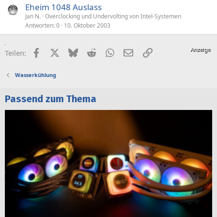
Eheim 1048 Auslass
Jan N.
Overclocking und Undervolting von Intel-Systemen
Antworten
0
10. Oktober 2003
Facebook
X (Twitter)
Bluesky
Reddit
WhatsApp
E-Mail
Link
Teilen:
Wasserkühlung
Passend zum Thema