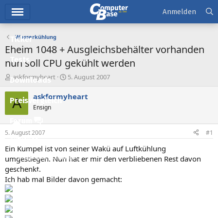
Hauptmenü
Anmelden
Wasserkühlung
Ticker
Eheim 1048 + Ausgleichsbehälter vorhanden
Tests
nun soll CPU gekühlt werden
E
E
askformyheart
5. August 2007
Downloads
r
r
s
s
askformyheart
A
Preisvergleich
t
t
Ensign
e
e
l
l
Forum
l
l
5. August 2007
#1
e
t
Aktuelles
r
a
Ein Kumpel ist von seiner Wakü auf Luftkühlung
m
Empfohlene Inhalte
umgestiegen. Nun hat er mir den verbliebenen Rest davon
geschenkt.
Neue Beiträge
Ich hab mal Bilder davon gemacht:
Neueste Aktivitäten
Leserartikel