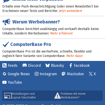
Erhalte eine Push-Benachrichtigung (oder einen Newsletter) bei
Erscheinen neuer Tests und Berichte:
Jetzt anmelden!
Warum Werbebanner?
ComputerBase berichtet unabhängig und verkauft deshalb keine
Inhalte, sondern Werbebanner.
Mehr erfahren!
ComputerBase Pro
ComputerBase Pro ist die werbefreie, schnelle, flexible und
zugleich faire Variante von ComputerBase.
Mehr dazu!
Feeds
Discord
Bluesky
Facebook
Google News
Instagram
Mastodon
X
YouTube
Einstellungen und
Probleme mit einem
Layout-Umschalter
Werbebanner?