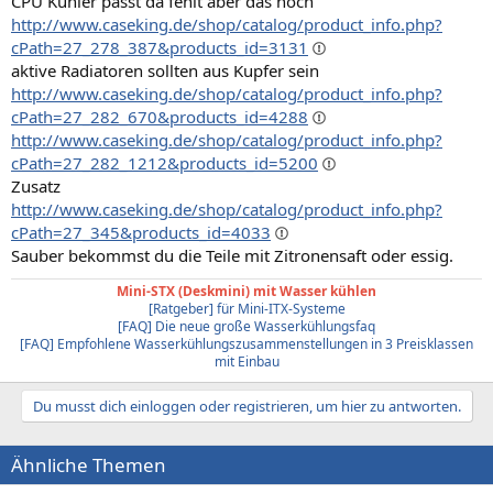
CPU Kühler passt da fehlt aber das noch
http://www.caseking.de/shop/catalog/product_info.php?
cPath=27_278_387&products_id=3131
aktive Radiatoren sollten aus Kupfer sein
http://www.caseking.de/shop/catalog/product_info.php?
cPath=27_282_670&products_id=4288
http://www.caseking.de/shop/catalog/product_info.php?
cPath=27_282_1212&products_id=5200
Zusatz
http://www.caseking.de/shop/catalog/product_info.php?
cPath=27_345&products_id=4033
Sauber bekommst du die Teile mit Zitronensaft oder essig.
Mini-STX (Deskmini) mit Wasser kühlen
[Ratgeber] für Mini-ITX-Systeme
[FAQ] Die neue große Wasserkühlungsfaq
[FAQ] Empfohlene Wasserkühlungszusammenstellungen in 3 Preisklassen
mit Einbau
Du musst dich einloggen oder registrieren, um hier zu antworten.
Ähnliche Themen