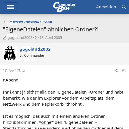
Hauptmenü
Anmelden
Windows 7/8/Vista/XP/2000
Ticker
"EigeneDateien"-ähnlichen Ordner?!
Tests
E
E
gogoland2002
18. April 2005
r
r
Downloads
s
s
gogoland2002
t
t
Lt. Commander
e
e
Preisvergleich
l
l
l
l
18. April 2005
#1
Forum
e
t
r
a
nAbend.
Aktuelles
m
Ihr kennt ja sicher alle den "EigeneDateien"-Ordner und habt
Empfohlene Inhalte
bemerkt, wie der im Explorer vor dem Arbeitsplatz, dem
Neue Beiträge
Netzwerk und dem Papierkorb "throhnt".
Neueste Aktivitäten
Ist es möglich, das auch mit einem anderen Ordner
hinzubekommen, *
ohne
* den "EigeneDateien"-
Leserartikel
Standartordner zu verändern
und
ohne
den Ordner auf dem