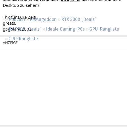
Regeln
Desktop zu sehen?
Thx für Eure Zeit!
Podcast
RAMageddon
RTX 5000 „Deals“
greets.
gogoland2002
RX 9000 „Deals“
Ideale Gaming-PCs
GPU-Rangliste
CPU-Rangliste