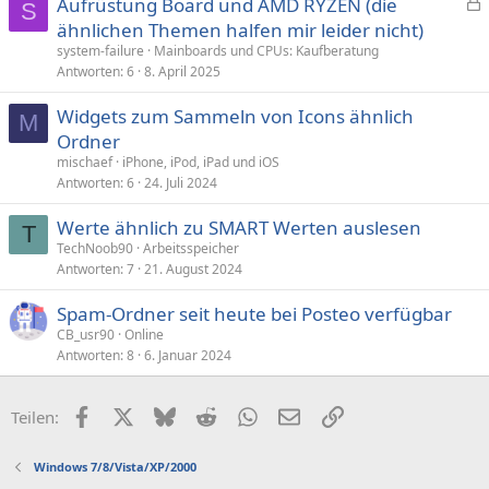
Aufrüstung Board und AMD RYZEN (die
S
e
ähnlichen Themen halfen mir leider nicht)
s
system-failure
Mainboards und CPUs: Kaufberatung
p
Antworten
6
8. April 2025
e
Widgets zum Sammeln von Icons ähnlich
r
M
Ordner
r
t
mischaef
iPhone, iPod, iPad und iOS
Antworten
6
24. Juli 2024
Werte ähnlich zu SMART Werten auslesen
T
TechNoob90
Arbeitsspeicher
Antworten
7
21. August 2024
Spam-Ordner seit heute bei Posteo verfügbar
CB_usr90
Online
Antworten
8
6. Januar 2024
Facebook
X (Twitter)
Bluesky
Reddit
WhatsApp
E-Mail
Link
Teilen:
Windows 7/8/Vista/XP/2000