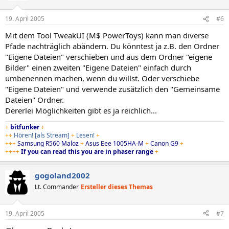
19. April 2005
#6
Mit dem Tool TweakUI (M$ PowerToys) kann man diverse
Pfade nachträglich abändern. Du könntest ja z.B. den Ordner
"Eigene Dateien" verschieben und aus dem Ordner "eigene
Bilder" einen zweiten "Eigene Dateien" einfach durch
umbenennen machen, wenn du willst. Oder verschiebe
"Eigene Dateien" und verwende zusätzlich den "Gemeinsame
Dateien" Ordner.
Dererlei Möglichkeiten gibt es ja reichlich...
+
bitfunker
+
++
Hören!
[als Stream]
+
Lesen!
+
+++
Samsung R560 Maloz
+
Asus Eee 1005HA-M
+
Canon G9
+
++++
If you can read this you are in phaser range
+
gogoland2002
Lt. Commander
Ersteller dieses Themas
19. April 2005
#7