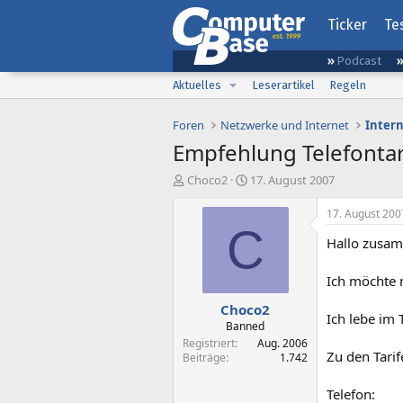
Ticker
Te
Podcast
Aktuelles
Leserartikel
Regeln
Foren
Netzwerke und Internet
Inter
Empfehlung Telefontar
E
E
Choco2
17. August 2007
r
r
s
s
17. August 200
t
t
C
Hallo zusa
e
e
l
l
l
l
Ich möchte m
e
t
Choco2
r
a
Ich lebe im 
m
Banned
Registriert
Aug. 2006
Zu den Tarif
Beiträge
1.742
Telefon: