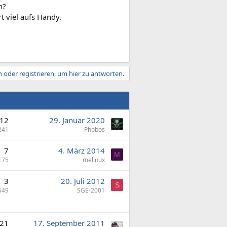
n?
 viel aufs Handy.
 oder registrieren, um hier zu antworten.
12
29. Januar 2020
241
Phobos
7
4. März 2014
M
175
melinux
3
20. Juli 2012
S
549
SGE-2001
21
17. September 2011