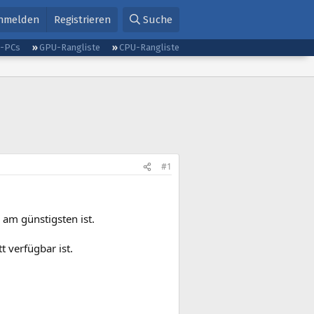
nmelden
Registrieren
Suche
g-PCs
GPU-Rangliste
CPU-Rangliste
#1
 am günstigsten ist.
t verfügbar ist.