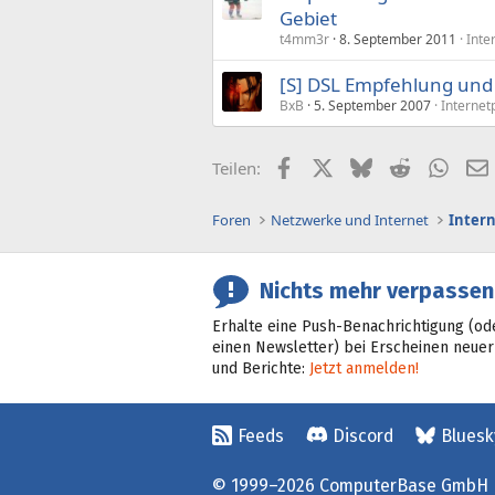
Gebiet
t4mm3r
8. September 2011
Inte
[S] DSL Empfehlung und
BxB
5. September 2007
Internet
Facebook
X (Twitter)
Bluesky
Reddit
What
Teilen:
Foren
Netzwerke und Internet
Inter
Nichts mehr verpassen
Erhalte eine Push-Benachrichtigung (od
einen Newsletter) bei Erscheinen neuer
und Berichte:
Jetzt anmelden!
Feeds
Discord
Bluesk
© 1999–2026 ComputerBase GmbH