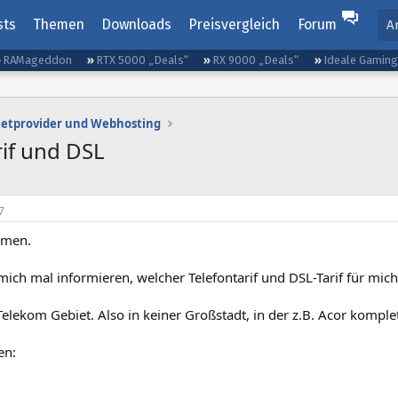
sts
Themen
Downloads
Preisvergleich
Forum
A
RAMageddon
RTX 5000 „Deals“
RX 9000 „Deals“
Ideale Gamin
netprovider und Webhosting
if und DSL
7
mmen.
ich mal informieren, welcher Telefontarif und DSL-Tarif für mich
Telekom Gebiet. Also in keiner Großstadt, in der z.B. Acor komplet
en: