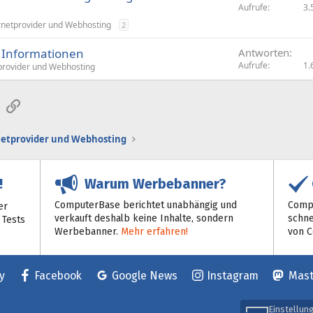
Aufrufe
3.
rnetprovider und Webhosting
2
 Informationen
Antworten
Aufrufe
1.
provider und Webhosting
sApp
E-Mail
Link
netprovider und Webhosting
Warum Werbebanner?
!
ComputerBase berichtet unabhängig und
Compu
er
verkauft deshalb keine Inhalte, sondern
schne
 Tests
Werbebanner.
Mehr erfahren!
von 
y
Facebook
Google News
Instagram
Mas
Einstellun