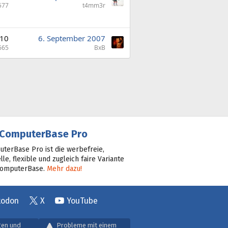
577
t4mm3r
10
6. September 2007
665
BxB
ComputerBase Pro
terBase Pro ist die werbefreie,
lle, flexible und zugleich faire Variante
ComputerBase.
Mehr dazu!
todon
X
YouTube
gen und
Probleme mit einem