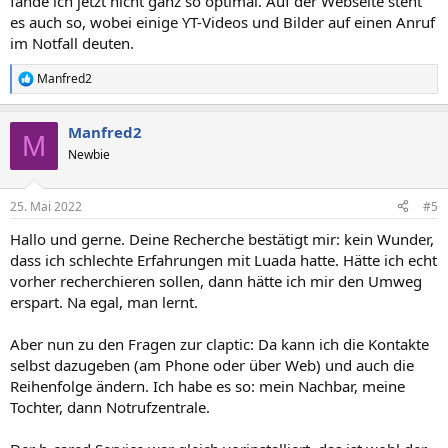
fände ich jetzt nicht ganz so optimal. Auf der Webseite steht
es auch so, wobei einige YT-Videos und Bilder auf einen Anruf
im Notfall deuten.
Manfred2
R
e
a
Manfred2
k
M
t
Newbie
i
o
n
25. Mai 2022
#5
e
n
Hallo und gerne. Deine Recherche bestätigt mir: kein Wunder,
:
dass ich schlechte Erfahrungen mit Luada hatte. Hätte ich echt
vorher recherchieren sollen, dann hätte ich mir den Umweg
erspart. Na egal, man lernt.
Aber nun zu den Fragen zur claptic: Da kann ich die Kontakte
selbst dazugeben (am Phone oder über Web) und auch die
Reihenfolge ändern. Ich habe es so: mein Nachbar, meine
Tochter, dann Notrufzentrale.