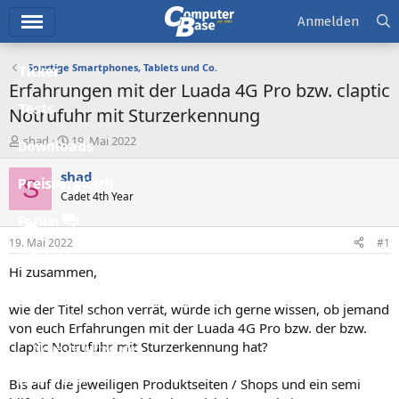
Hauptmenü
Anmelden
Sonstige Smartphones, Tablets und Co.
Ticker
Erfahrungen mit der Luada 4G Pro bzw. claptic
Tests
Notrufuhr mit Sturzerkennung
E
E
shad
19. Mai 2022
Downloads
r
r
s
s
shad
S
Preisvergleich
t
t
Cadet 4th Year
e
e
l
l
Forum
l
l
19. Mai 2022
#1
e
t
Aktuelles
r
a
Hi zusammen,
m
Empfohlene Inhalte
wie der Titel schon verrät, würde ich gerne wissen, ob jemand
Neue Beiträge
von euch Erfahrungen mit der Luada 4G Pro bzw. der bzw.
claptic Notrufuhr mit Sturzerkennung hat?
Neueste Aktivitäten
Leserartikel
Bis auf die jeweiligen Produktseiten / Shops und ein semi