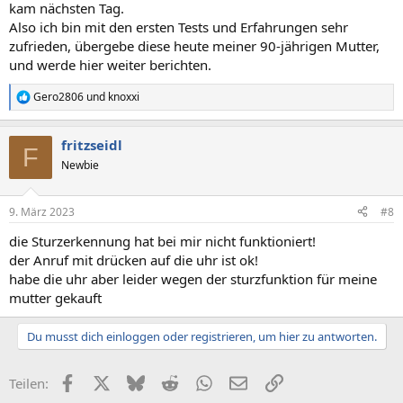
kam nächsten Tag.
Also ich bin mit den ersten Tests und Erfahrungen sehr
zufrieden, übergebe diese heute meiner 90-jährigen Mutter,
und werde hier weiter berichten.
Gero2806
und
knoxxi
R
e
a
fritzseidl
k
F
t
Newbie
i
o
n
9. März 2023
#8
e
n
die Sturzerkennung hat bei mir nicht funktioniert!
:
der Anruf mit drücken auf die uhr ist ok!
habe die uhr aber leider wegen der sturzfunktion für meine
mutter gekauft
Du musst dich einloggen oder registrieren, um hier zu antworten.
Facebook
X (Twitter)
Bluesky
Reddit
WhatsApp
E-Mail
Link
Teilen: