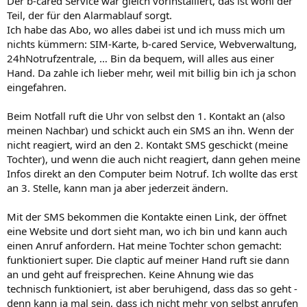
Der b-cared Service war gleich vorinstalliert, das ist wohl der
Teil, der für den Alarmablauf sorgt.
Ich habe das Abo, wo alles dabei ist und ich muss mich um
nichts kümmern: SIM-Karte, b-cared Service, Webverwaltung,
24hNotrufzentrale, … Bin da bequem, will alles aus einer
Hand. Da zahle ich lieber mehr, weil mit billig bin ich ja schon
eingefahren.
Beim Notfall ruft die Uhr von selbst den 1. Kontakt an (also
meinen Nachbar) und schickt auch ein SMS an ihn. Wenn der
nicht reagiert, wird an den 2. Kontakt SMS geschickt (meine
Tochter), und wenn die auch nicht reagiert, dann gehen meine
Infos direkt an den Computer beim Notruf. Ich wollte das erst
an 3. Stelle, kann man ja aber jederzeit ändern.
Mit der SMS bekommen die Kontakte einen Link, der öffnet
eine Website und dort sieht man, wo ich bin und kann auch
einen Anruf anfordern. Hat meine Tochter schon gemacht:
funktioniert super. Die claptic auf meiner Hand ruft sie dann
an und geht auf freisprechen. Keine Ahnung wie das
technisch funktioniert, ist aber beruhigend, dass das so geht -
denn kann ja mal sein, dass ich nicht mehr von selbst anrufen