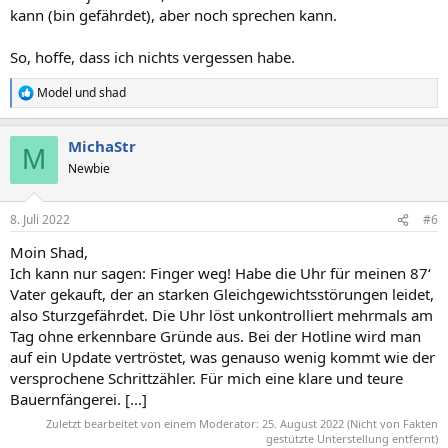
kann (bin gefährdet), aber noch sprechen kann.
So, hoffe, dass ich nichts vergessen habe.
Model
und
shad
R
e
a
MichaStr
k
M
t
Newbie
i
o
n
8. Juli 2022
#6
e
n
Moin Shad,
:
Ich kann nur sagen: Finger weg! Habe die Uhr für meinen 87‘
Vater gekauft, der an starken Gleichgewichtsstörungen leidet,
also Sturzgefährdet. Die Uhr löst unkontrolliert mehrmals am
Tag ohne erkennbare Gründe aus. Bei der Hotline wird man
auf ein Update vertröstet, was genauso wenig kommt wie der
versprochene Schrittzähler. Für mich eine klare und teure
Bauernfängerei. [...]
Zuletzt bearbeitet von einem Moderator:
25. August 2022
(Nicht von Fakten
gestützte Unterstellung entfernt)