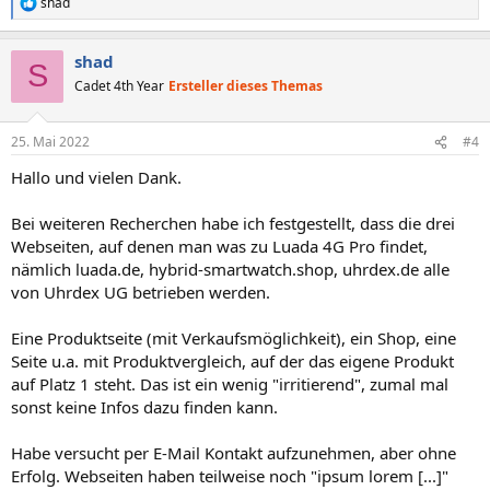
shad
R
e
a
shad
k
S
t
Cadet 4th Year
Ersteller dieses Themas
i
o
n
25. Mai 2022
#4
e
n
Hallo und vielen Dank.
:
Bei weiteren Recherchen habe ich festgestellt, dass die drei
Webseiten, auf denen man was zu Luada 4G Pro findet,
nämlich luada.de, hybrid-smartwatch.shop, uhrdex.de alle
von Uhrdex UG betrieben werden.
Eine Produktseite (mit Verkaufsmöglichkeit), ein Shop, eine
Seite u.a. mit Produktvergleich, auf der das eigene Produkt
auf Platz 1 steht. Das ist ein wenig "irritierend", zumal mal
sonst keine Infos dazu finden kann.
Habe versucht per E-Mail Kontakt aufzunehmen, aber ohne
Erfolg. Webseiten haben teilweise noch "ipsum lorem [...]"