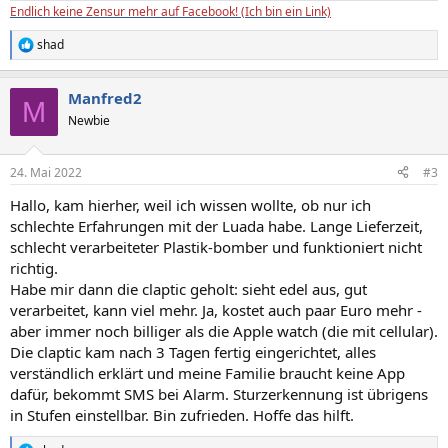
Endlich keine Zensur mehr auf Facebook! (Ich bin ein Link)
shad
R
e
a
Manfred2
k
M
t
Newbie
i
o
n
24. Mai 2022
#3
e
n
Hallo, kam hierher, weil ich wissen wollte, ob nur ich
:
schlechte Erfahrungen mit der Luada habe. Lange Lieferzeit,
schlecht verarbeiteter Plastik-bomber und funktioniert nicht
richtig.
Habe mir dann die claptic geholt: sieht edel aus, gut
verarbeitet, kann viel mehr. Ja, kostet auch paar Euro mehr -
aber immer noch billiger als die Apple watch (die mit cellular).
Die claptic kam nach 3 Tagen fertig eingerichtet, alles
verständlich erklärt und meine Familie braucht keine App
dafür, bekommt SMS bei Alarm. Sturzerkennung ist übrigens
in Stufen einstellbar. Bin zufrieden. Hoffe das hilft.