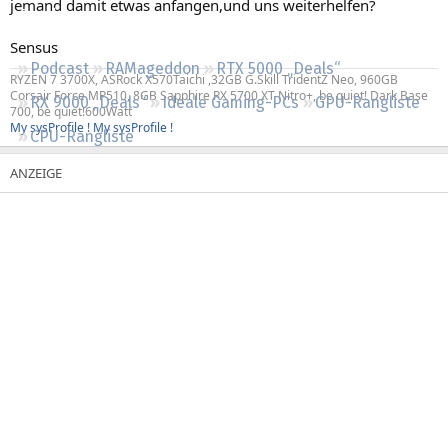
jemand damit etwas anfangen,und uns weiterhelfen?
Regeln
Sensus
Podcast
RAMageddon
RTX 5000 „Deals“
RYZEN 7 3700X, ASRock X570Taichi ,32GB G.Skill TridentZ Neo, 960GB
Corsair Force MP510, 8GB Sapphire RX 5700 XT Nitro+, be quiet! Dark Base
RX 9000 „Deals“
Ideale Gaming-PCs
GPU-Rangliste
700, be quiet!600Watt
My sysProfile !
My sysProfile !
CPU-Rangliste