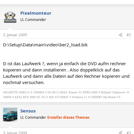
Pixelmonteur
Lt. Commander
3. Januar 2009
#2
D:\Setup\Data\main\video\ber2_load.bik
D ist das Laufwerk ?, wenn ja einfach die DVD aufm rechner
kopieren und dann installieren . Also doppelklick auf das
Laufwerk und dann alle Datein auf den Rechner kopieren und
nochmal versuchen.
GIGABYTE AERO G # 13900KS # 64 GB G.SKILL Ripsaw S5 DDR5-5600 # BeQuiet! Darkpower 13
1000W # KFA2 RTX 4090 OC SG # Dell S2719DGF # Windows 11 # CHERRY Mx-Board 3.0
Sensus
Lt. Commander
Ersteller dieses Themas
3. Januar 2009
#3