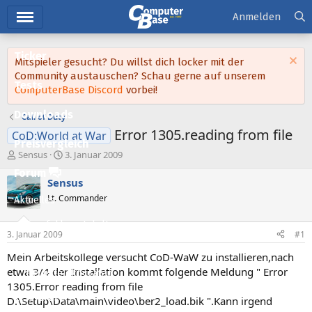
Hauptmenü
Anmelden
Ticker
Mitspieler gesucht? Du willst dich locker mit der
Community austauschen? Schau gerne auf unserem
Tests
ComputerBase Discord
vorbei!
Downloads
Call of Duty
Error 1305.reading from file
CoD:World at War
Preisvergleich
E
E
Sensus
3. Januar 2009
r
r
Forum
s
s
Sensus
t
t
Lt. Commander
Aktuelles
e
e
l
l
Empfohlene Inhalte
l
l
3. Januar 2009
#1
e
t
Neue Beiträge
r
a
Mein Arbeitskollege versucht CoD-WaW zu installieren,nach
m
etwa 3/4 der Installation kommt folgende Meldung " Error
Neueste Aktivitäten
1305.Error reading from file
Leserartikel
D:\Setup\Data\main\video\ber2_load.bik ".Kann irgend