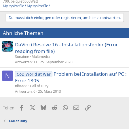
700, be quiet!600Watt
My sysProfile !
My sysProfile !
Du musst dich einloggen oder registrieren, um hier zu antworten.
Ähnliche Themen
DaVinci Resolve 16 - Installationsfehler (Error
reading from file)
Sonatine
Multimedia
Antworten
11
25. September 2020
Problem bei Installation auf PC :
CoD:World at War
N
Error 1305
nibra88
Call of Duty
Antworten
6
25. März 2013
Facebook
X (Twitter)
Bluesky
Reddit
WhatsApp
E-Mail
Link
Teilen:
Call of Duty