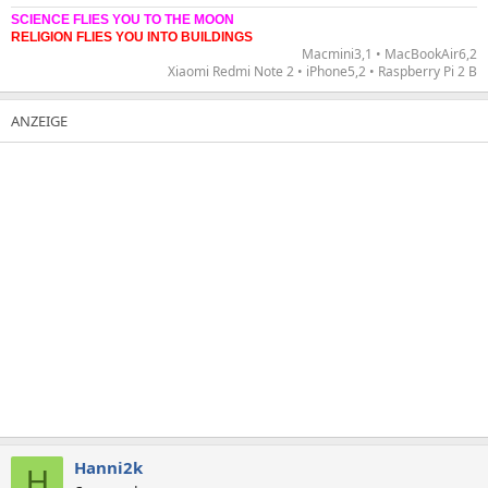
SCIENCE FLIES YOU TO THE MOON
RELIGION FLIES YOU INTO BUILDINGS
Macmini3,1 • MacBookAir6,2
Xiaomi Redmi Note 2 • iPhone5,2 • Raspberry Pi 2 B​
Hanni2k
H