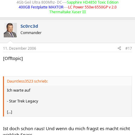
4Gb Geil Ultra 800Mhz- DC----
Sapphire HD4850 Toxic Edition
400GB Festplatte MAXTOR
----
LC Power 550w 6550GP v 2.0
Thermaltake Xaser III
Sc0rc3d
Commander
11. Dezember 2006
#17
[Offtopic]
Dauntless3523 schrieb:
Ich warte auf
- Star Trek Legacy
[...]
Ist doch schon raus! Und wenn du mich fragst es macht nicht
wirklich Spass.