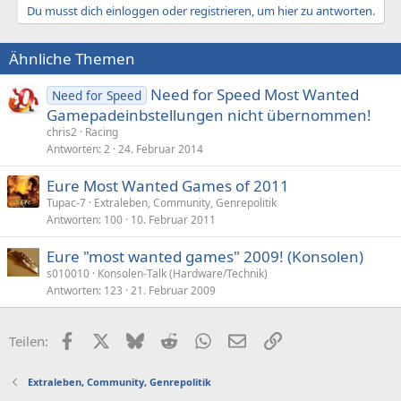
Du musst dich einloggen oder registrieren, um hier zu antworten.
Ähnliche Themen
Need for Speed Most Wanted
Need for Speed
Gamepadeinbstellungen nicht übernommen!
chris2
Racing
Antworten
2
24. Februar 2014
Eure Most Wanted Games of 2011
Tupac-7
Extraleben, Community, Genrepolitik
Antworten
100
10. Februar 2011
Eure "most wanted games" 2009! (Konsolen)
s010010
Konsolen-Talk (Hardware/Technik)
Antworten
123
21. Februar 2009
Facebook
X (Twitter)
Bluesky
Reddit
WhatsApp
E-Mail
Link
Teilen:
Extraleben, Community, Genrepolitik