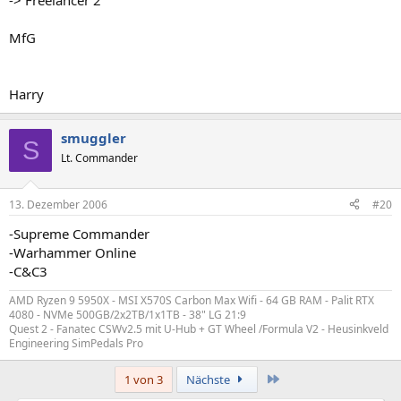
-> Freelancer 2
MfG
Harry
smuggler
S
Lt. Commander
13. Dezember 2006
#20
-Supreme Commander
-Warhammer Online
-C&C3
AMD Ryzen 9 5950X - MSI X570S Carbon Max Wifi - 64 GB RAM - Palit RTX
4080 - NVMe 500GB/2x2TB/1x1TB - 38" LG 21:9
Quest 2 - Fanatec CSWv2.5 mit U-Hub + GT Wheel /Formula V2 - Heusinkveld
Engineering SimPedals Pro
Letzte
1 von 3
Nächste