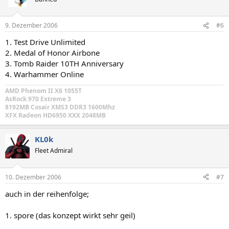
9. Dezember 2006
#6
1. Test Drive Unlimited
2. Medal of Honor Airbone
3. Tomb Raider 10TH Anniversary
4. Warhammer Online
AMD Phenom II X6 1055T
AsRock 970 Extreme 3
8192MB Cosair XMS3 DDR3 1600Mhz
XFX Radeon HD6950 XXX 2048MB
KL0k
Fleet Admiral
10. Dezember 2006
#7
auch in der reihenfolge;
1. spore (das konzept wirkt sehr geil)