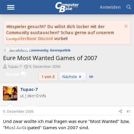
Hauptmenü
Anmelden
Ticker
Mitspieler gesucht? Du willst dich locker mit der
Community austauschen? Schau gerne auf unserem
Tests
ComputerBase Discord
vorbei!
Downloads
Extraleben, Community, Genrepolitik
Eure Most Wanted Games of 2007
Preisvergleich
E
E
Tupac-7
9. Dezember 2006
r
r
Forum
Letzte
1 von 3
Nächste
s
s
t
t
Aktuelles
e
e
Tupac-7
l
l
Lt. Junior Grade
Empfohlene Inhalte
l
l
e
t
Neue Beiträge
r
a
9. Dezember 2006
#1
m
Neueste Aktivitäten
Und zwar wollte ich mal fragen was eure "Most Wanted" bzw.
"Most Anticipated" Games von 2007 sind.
Leserartikel