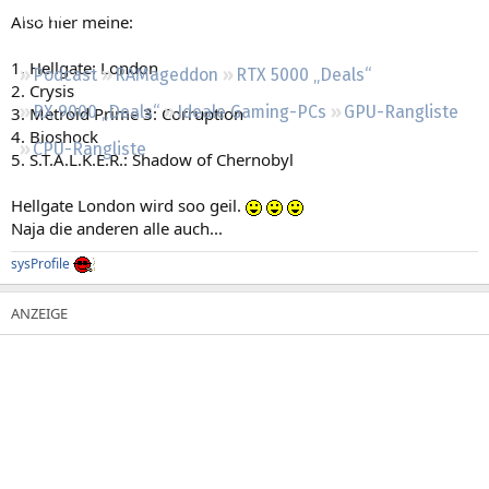
Regeln
Also hier meine:
1. Hellgate: London
Podcast
RAMageddon
RTX 5000 „Deals“
2. Crysis
RX 9000 „Deals“
Ideale Gaming-PCs
GPU-Rangliste
3. Metroid Prime 3: Corruption
4. Bioshock
CPU-Rangliste
5. S.T.A.L.K.E.R.: Shadow of Chernobyl
Hellgate London wird soo geil.
Naja die anderen alle auch...
sysProfile