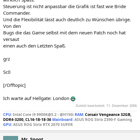
Steuerung ist nicht anpassbar die Grafik ist fast wie Bride
Commander.
Und die Flexibilität lässt auch deutlich zu Wünschen übrige.
Von den
Bugs die das Game selbst mit dem neuen Patch noch hat
versaut
einen auch den Letzten Spaß.
grz
Sc0
[/Offtopic]
Ich warte auf Hellgate: London
Zuletzt bearbeitet:
11. Dezember 2006
CPU:
Intel Core i9 9900K@5.2 - @H150i
RAM:
Corsair Vengeance 32GB,
DDR4-3200, CL16-18-18-36
Mainboard:
ASUS ROG Strix Z390-F Gaming
GPU:
ASUS ROG Strix RTX 2070 SUPER
Mr. Snoot