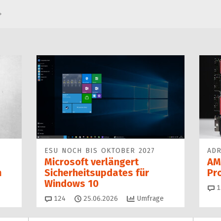
ESU NOCH BIS OKTOBER 2027
ADR
Microsoft verlängert
AM
n
Sicherheitsupdates für
Pr
Windows 10
1
Kommentare
124
25.06.2026
Umfrage