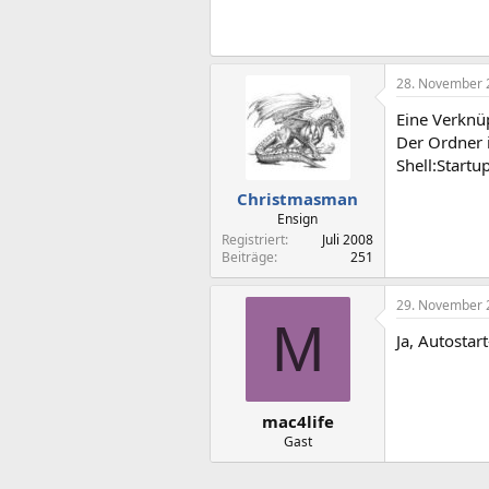
28. November 
Eine Verknüp
Der Ordner 
Shell:Startu
Christmasman
Ensign
Registriert
Juli 2008
Beiträge
251
29. November 
M
Ja, Autosta
mac4life
Gast