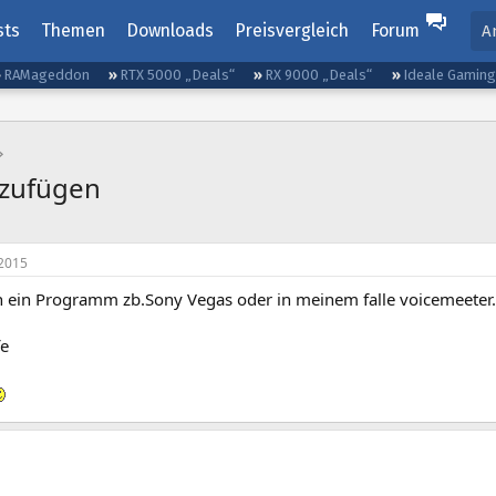
sts
Themen
Downloads
Preisvergleich
Forum
A
RAMageddon
RTX 5000 „Deals“
RX 9000 „Deals“
Ideale Gamin
nzufügen
2015
h ein Programm zb.Sony Vegas oder in meinem falle voicemeete
fe