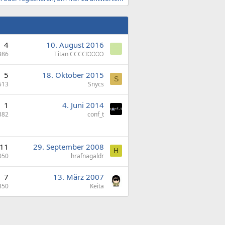
4
10. August 2016
986
Titan CCCCIↃↃↃↃ
5
18. Oktober 2015
S
513
Snycs
1
4. Juni 2014
382
conf_t
11
29. September 2008
H
050
hrafnagaldr
7
13. März 2007
850
Keita