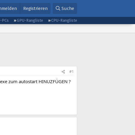
nmelden
Registrieren
Suche
g-PCs
GPU-Rangliste
CPU-Rangliste
#1
r.exe zum autostart HINUZFÜGEN ?