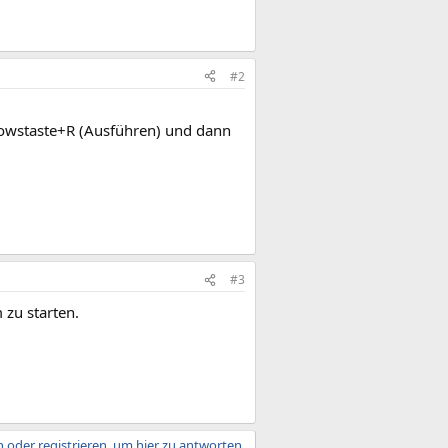
#2
dowstaste+R (Ausführen) und dann
#3
 zu starten.
 oder registrieren, um hier zu antworten.