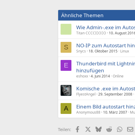
Ähnliche Themen
Wie Admin-.exe im Autos
Titan CCCCIↃↃↃↃ
10. August 201
NO-IP zum Autostart hi
S
Snycs
18. Oktober 2015
Linux
Thunderbird mit Lightni
E
hinzufügen
eshoxx
4. Juni 2014
Online
Komische .exe im Autost
FlyestAngel
29. September 2008
Einem Bild autostart hi
A
Anonymous88
10. März 2007
Mu
Facebook
X (Twitter)
Bluesky
Reddit
What
Teilen: