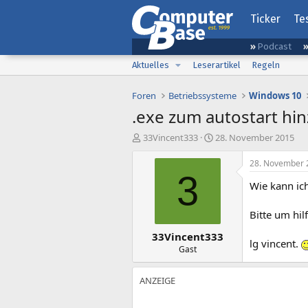
Ticker
Te
Podcast
Aktuelles
Leserartikel
Regeln
Foren
Betriebssysteme
Windows 10
.exe zum autostart hi
E
E
33Vincent333
28. November 2015
r
r
s
s
28. November 
t
t
3
Wie kann ic
e
e
l
l
l
l
Bitte um hil
e
t
33Vincent333
r
a
lg vincent.
m
Gast