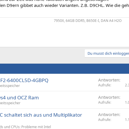
den D9ern gibbet auch wieder Varianten. Z.B. D9CHL. Wie die gehe
7950X, 64GB DDR5, B650E-I, DAN A4 H2O​
Du musst dich einloggen
LL F2-6400CL5D-4GBPQ
Antworten
Aufrufe
2.
eitsspeicher
 Ds4 und OCZ Ram
Antworten
Aufrufe
1.
beitsspeicher
 schaltet sich aus und Multiplikator
Antworten
Aufrufe
1.
s und CPUs: Probleme mit Intel