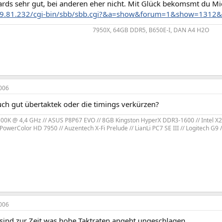
rds sehr gut, bei anderen eher nicht. Mit Glück bekomsmt du M
109.81.232/cgi-bin/sbb/sbb.cgi?&a=show&forum=1&show=1312&
7950X, 64GB DDR5, B650E-I, DAN A4 H2O​
006
uch gut übertaktek oder die timings verkürzen?
2500K @ 4,4 GHz // ASUS P8P67 EVO // 8GB Kingston HyperX DDR3-1600 // Intel X25
owerColor HD 7950 // Auzentech X-Fi Prelude // LianLi PC7 SE III // Logitech G
006
sind zur Zeit was hohe Taktraten angeht ungeschlagen.