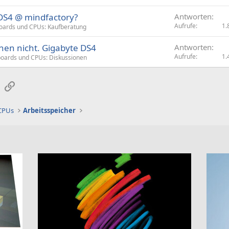
DS4 @ mindfactory?
Antworten
Aufrufe
1.
oards und CPUs: Kaufberatung
hen nicht. Gigabyte DS4
Antworten
Aufrufe
1.
oards und CPUs: Diskussionen
sApp
E-Mail
Link
 CPUs
Arbeitsspeicher