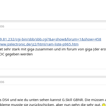
006
109.81.232/cgi-bin/sbb/sbb.cgi?&a=show&forum=1&show=458
www.jzelectronic.de/jz2/html/ram-liste-p965.htm
tet sehr stark mit giga zusammen und im forum von giga (der erste
 OC gegeben werden
006
s DS4 und wie du unten sehen kannst G.Skill GBNR. Die müssen au
obleme musste sie zurückschicken, aber nun gehn die sehr gut.