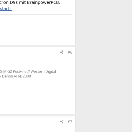
icron D9s mit BrainpowerPCB.
start=
#6
-M G2 Postville // Western Digital
9 // Denon AH-D2000
#7