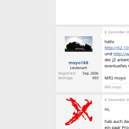
8. Dezember 2
hallo
http://62.
und
http://
der JZ arbei
moyo188
eventuelles
Lieutenant
Registriert
Sep. 2006
MfG moyo
Beiträge
693
MfG moyo
8. Dezember 2
Hi,
hab auch da
ein paar Pr