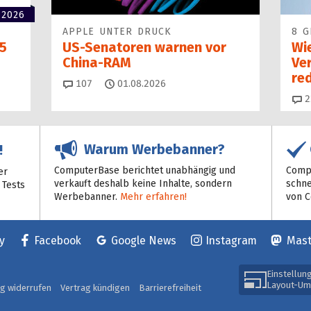
 2026
APPLE UNTER DRUCK
8 G
5
US-Senatoren warnen vor
Wi
China-RAM
Ve
red
Kommentare
107
01.08.2026
2
Warum Werbebanner?
!
ComputerBase berichtet unabhängig und
Compu
er
verkauft deshalb keine Inhalte, sondern
schne
 Tests
Werbebanner.
Mehr erfahren!
von 
y
Facebook
Google News
Instagram
Mas
Einstellun
Layout-Um
ag widerrufen
Vertrag kündigen
Barrierefreiheit