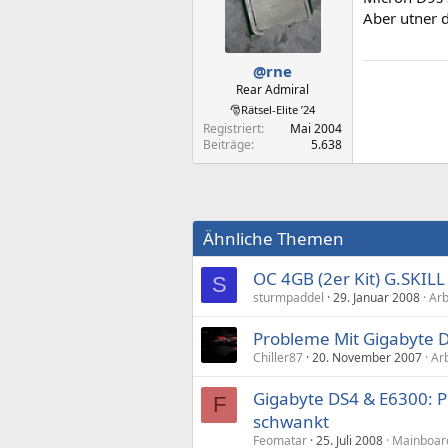
Aber utner 
@rne
Rear Admiral
🎅Rätsel-Elite ’24
Registriert
Mai 2004
Beiträge
5.638
Ähnliche Themen
OC 4GB (2er Kit) G.SKI
S
sturmpaddel
29. Januar 2008
Arb
Probleme Mit Gigabyte
Chiller87
20. November 2007
Ar
Gigabyte DS4 & E6300: PC
F
schwankt
Feomatar
25. Juli 2008
Mainboard