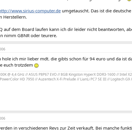
http://www.sirius-computer.de
umgetauscht. Das ist die deutsche 
 Herstellern.
auf dem Board laufen kann ich dir leider nicht beantworten, aber
ehn nimm GBNR oder teurere.
006
hole ich mir lieber mdt. die gibts schon für 94 euro und da ist da
ke euch trotzdem
2500K @ 4,4 GHz // ASUS P8P67 EVO // 8GB Kingston HyperX DDR3-1600 // Intel X25
owerColor HD 7950 // Auzentech X-Fi Prelude // LianLi PC7 SE III // Logitech G
006
rden in verschiedenen Revs zur Zeit verkauft. Bei manche funkti