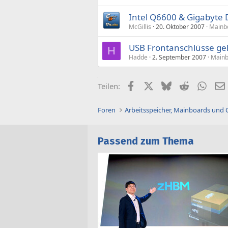
Intel Q6600 & Gigabyte 
McGillis
20. Oktober 2007
Mainb
USB Frontanschlüsse ge
H
Hadde
2. September 2007
Mainb
Facebook
X (Twitter)
Bluesky
Reddit
What
Teilen:
Foren
Arbeitsspeicher, Mainboards und
Passend zum Thema