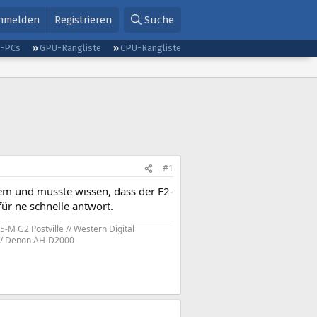
nmelden
Registrieren
Suche
g-PCs
GPU-Rangliste
CPU-Rangliste
#1
stem und müsste wissen, dass der F2-
r ne schnelle antwort.
-M G2 Postville // Western Digital
9 // Denon AH-D2000