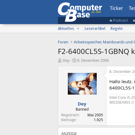
Ticker
Te
Podcast
Aktuelles
Leserartikel
Regeln
Foren
Arbeitsspeicher, Mainboards und
F2-6400CL5S-1GBNQ ko
E
E
Dey
8. Dezember 2006
r
r
s
s
8. Dezember 2
t
t
Hallo leutz.
e
e
l
l
6400CL5S-1G
l
l
Intel Core i5-
e
t
WD20EARSS // P
Dey
r
a
m
Banned
Registriert
Mai 2005
Beiträge
1.925