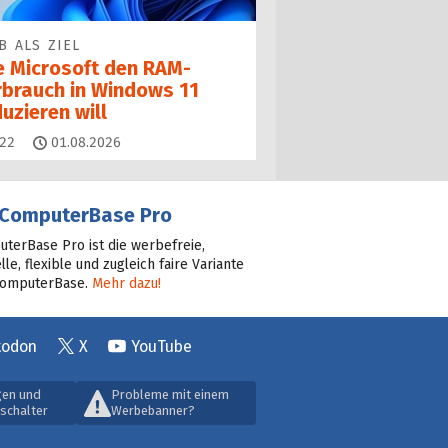
B ALS ZIEL
e Microsoft den RAM-
rbrauch in Windows 11
uzieren will
Kommentare
22
01.08.2026
ComputerBase Pro
terBase Pro ist die werbefreie,
lle, flexible und zugleich faire Variante
ComputerBase.
Mehr dazu!
todon
X
YouTube
gen und
Probleme mit einem
schalter
Werbebanner?