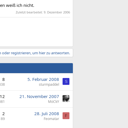
n weiß ich nicht.
Zuletzt bearbeitet:
9. Dezember 2006
 oder registrieren, um hier zu antworten.
8
5. Februar 2008
S
338
sturmpaddel
12
21. November 2007
081
MöCkY
2
28. Juli 2008
F
189
Feomatar