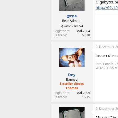
GigabyteBoa
http://62.
@rne
Rear Admiral
🎅Rätsel-Elite ’24
Registriert
Mai 2004
Beiträge
5.638
9. Dezember 2
lassen die s
Intel Core i5-
WD20EARSS // P
Dey
Banned
Ersteller dieses
Themas
Registriert
Mai 2005
Beiträge
1.925
9. Dezember 2
Micron D9s 