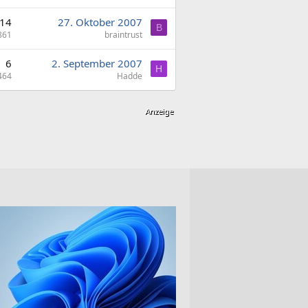
14
27. Oktober 2007
B
861
braintrust
6
2. September 2007
H
464
Hadde