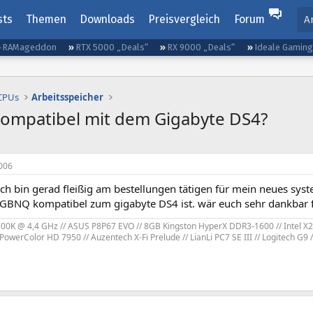
sts
Themen
Downloads
Preisvergleich
Forum
A
RAMageddon
RTX 5000 „Deals“
RX 9000 „Deals“
Ideale Gamin
 CPUs
Arbeitsspeicher
mpatibel mit dem Gigabyte DS4?
006
 ich bin gerad fleißig am bestellungen tätigen für mein neues sy
BNQ kompatibel zum gigabyte DS4 ist. wär euch sehr dankbar fü
2500K @ 4,4 GHz // ASUS P8P67 EVO // 8GB Kingston HyperX DDR3-1600 // Intel X25
owerColor HD 7950 // Auzentech X-Fi Prelude // LianLi PC7 SE III // Logitech G