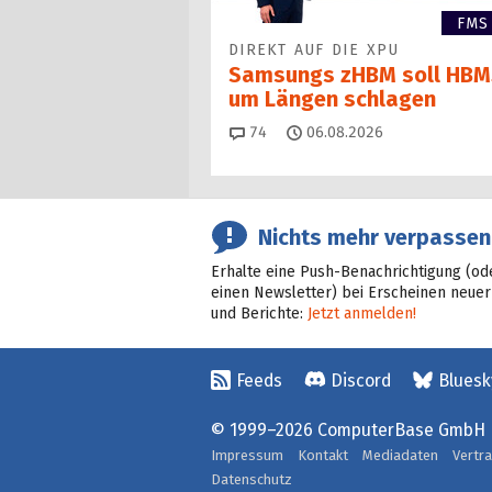
FMS
DIREKT AUF DIE XPU
Samsungs zHBM soll HBM
um Längen schlagen
Kommentare
74
06.08.2026
Nichts mehr verpassen
Erhalte eine Push-Benachrichtigung (od
einen Newsletter) bei Erscheinen neuer
und Berichte:
Jetzt anmelden!
Feeds
Discord
Bluesk
© 1999–2026 ComputerBase GmbH
Impressum
Kontakt
Mediadaten
Vertr
Datenschutz