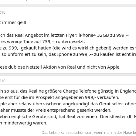
010
ht immer geil!
ich das Real Angebot im letzten Flyer: iPhone4 32GB zu 999,--
es wenige Tage auf 739,-- runtergesetzt.
e zu 999,- gekauft hatten (die wird es wirklich geben!) werden e
so unformiert zu sein, das Iphone zu 999,.-- zu kaufen ist echt ir
iese dubiose Netzteil Aktion von Real und nicht von Apple.
010
h so aus, das Real ne größere Charge Telefone günstig in England
se erst für die im Prospekt angegebenen 999,- verkaufen.
ple aber relativ überraschend angekündigt das Gerät selbst ohne
daher musste der Preis entsprechend gesenkt werden.
eben englische Geräte sind, hat Real von einem Dienstleister dt. N
ich minderwertig waren.
Das Leben kann so schön sein, wenn man in der Nase bo