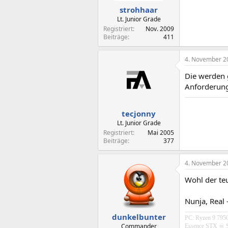
strohhaar
Lt. Junior Grade
Registriert
Nov. 2009
Beiträge
411
4. November 2
Die werden 
Anforderung
tecjonny
Lt. Junior Grade
Registriert
Mai 2005
Beiträge
377
4. November 2
Wohl der teu
Nunja, Real 
dunkelbunter
PC: Ryzen 9 79
Commander
Essence STX
☠ S