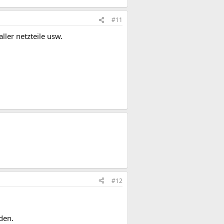
#11
ller netzteile usw.
#12
den.