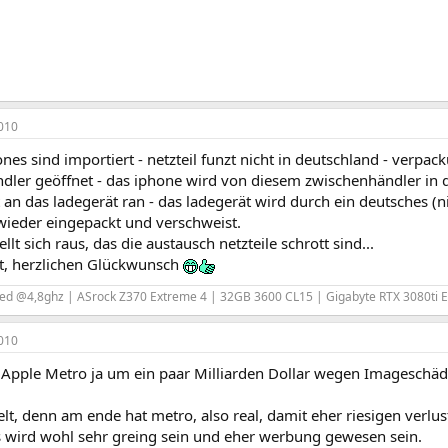
010
ones sind importiert - netzteil funzt nicht in deutschland - verp
dler geöffnet - das iphone wird von diesem zwischenhändler i
 an das ladegerät ran - das ladegerät wird durch ein deutsches (ni
wieder eingepackt und verschweist.
llt sich raus, das die austausch netzteile schrott sind...
, herzlichen Glückwunsch
ded @4,8ghz | ASrock Z370 Extreme 4 | 32GB 3600 CL15 | Gigabyte RTX 3080ti 
010
gt Apple Metro ja um ein paar Milliarden Dollar wegen Imageschä
lt, denn am ende hat metro, also real, damit eher riesigen verl
s wird wohl sehr greing sein und eher werbung gewesen sein.