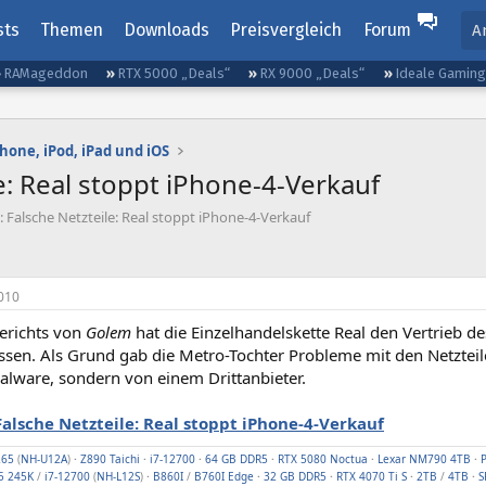
sts
Themen
Downloads
Preisvergleich
Forum
A
RAMageddon
RTX 5000 „Deals“
RX 9000 „Deals“
Ideale Gamin
Phone, iPod, iPad und iOS
e: Real stoppt iPhone-4-Verkauf
 Falsche Netzteile: Real stoppt iPhone-4-Verkauf
010
Berichts von
Golem
hat die Einzelhandelskette Real den Vertrieb 
sen. Als Grund gab die Metro-Tochter Probleme mit den Netzteil
alware, sondern von einem Drittanbieter.
Falsche Netzteile: Real stoppt iPhone-4-Verkauf
265
(
NH-U12A
)
·
Z890 Taichi
·
i7-12700
·
64 GB DDR5
·
RTX 5080 Noctua
·
Lexar NM790 4TB
·
 5 245K
/
i7-12700
(
NH-L12S
)
·
B860I
/
B760I Edge
·
32 GB DDR5
·
RTX 4070 Ti S
·
2TB
/
4TB
·
S