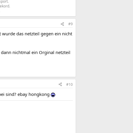
Sport.
rekord.
​
#9
 wurde das netzteil gegen ein nicht
ann nichtmal ein Orginal netzteil
#10
dabei sind? ebay hongkong