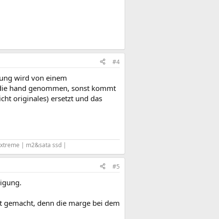
#4
ackung wird von einem
n die hand genommen, sonst kommt
cht originales) ersetzt und das
Extreme | m2&sata ssd |
#5
digung.
ust gemacht, denn die marge bei dem