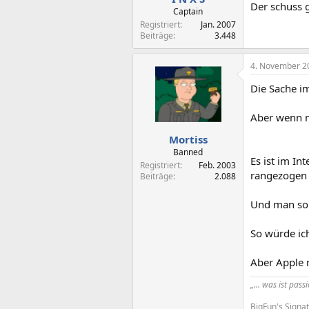
Der schuss g
Captain
Registriert
Jan. 2007
Beiträge
3.448
4. November 2
Die Sache im
Aber wenn m
Mortiss
Banned
Es ist im Int
Registriert
Feb. 2003
rangezogen 
Beiträge
2.088
Und man sol
So würde ic
Aber Apple 
„... was ist pass
BigFun's Signat