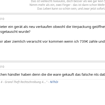
Das ist vielleicht niveaulos, doch besser als wie gar kein 
Nimm mehr als ein, zwei Finger - das ist dann schon Welt
Das Leben kann so schön sein, und zwar jetzt sofort.
010
ieter ein gerät als neu verkaufen obwohl die Verpackung geöffnet
ausgetauscht wurde?
ir aber ziemlich verarscht vor kommen wenn ich 739€ zahle und d
010
elchen händler haben denn die die ware gekauft das falsche nts 
 4 - Grand Theft Rechtschreibung 4....“ –
NiThDi