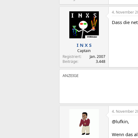
4. November 2
Dass die net
I N X S
Captain
Registriert
Jan. 2007
Beiträge
3.448
4. November 2
@lufkin,
Wenn das al