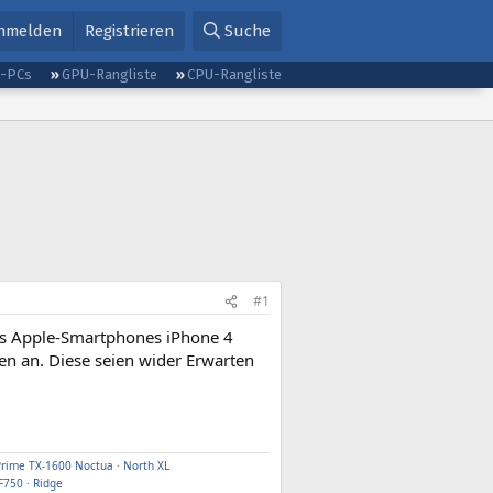
nmelden
Registrieren
Suche
g-PCs
GPU-Rangliste
CPU-Rangliste
#1
des Apple-Smartphones iPhone 4
en an. Diese seien wider Erwarten
Prime TX-1600 Noctua
·
North XL
F750
·
Ridge