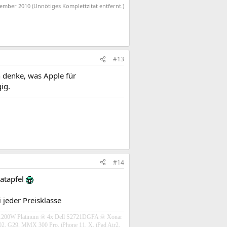
vember 2010
(Unnötiges Komplettzitat entfernt.)
#13
 denke, was Apple für
ig.
#14
natapfel
i jeder Preisklasse
1200W Platinum
☠ 4x Dell S2721DGFA
☠
Xonar
29, MMX 300 Pro, iPhone 11, X, iPad Air2,