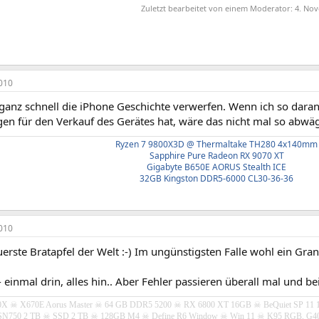
Zuletzt bearbeitet von einem Moderator:
4. No
010
ganz schnell die iPhone Geschichte verwerfen. Wenn ich so daran
en für den Verkauf des Gerätes hat, wäre das nicht mal so abwäg
Ryzen 7 9800X3D @ Thermaltake TH280 4x140mm
Sapphire Pure Radeon RX 9070 XT
Gigabyte B650E AORUS Stealth ICE
32GB Kingston DDR5-6000 CL30-36-36
010
erste Bratapfel der Welt :-) Im ungünstigsten Falle wohl ein Gra
- einmal drin, alles hin.. Aber Fehler passieren überall mal und be
50X ☠ X670E Aorus Master ☠ 64 GB DDR5 5200 ☠ RX 6800 XT 16GB
☠ BeQuiet SP 11 
N750 2 TB ☠ SSD 2 TB ☠ 128GB M4 ☠ Define R6 Window ☠ Win 11 ☠ K95 RGB, G402, G