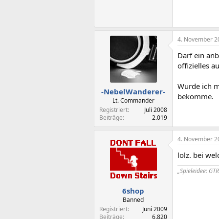
4. November 2
Darf ein anb
offizielles 
Wurde ich m
-NebelWanderer-
bekomme.
Lt. Commander
Registriert
Juli 2008
Beiträge
2.019
4. November 2
lolz. bei w
„Spieleidee: GTR
6shop
Banned
Registriert
Juni 2009
Beiträge
6.820