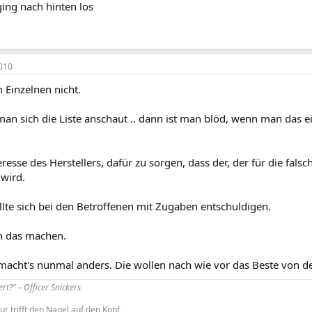
ing nach hinten los
010
 Einzelnen nicht.
an sich die Liste anschaut .. dann ist man blöd, wenn man das ei
eresse des Herstellers, dafür zu sorgen, dass der, der für die falsc
wird.
lte sich bei den Betroffenen mit Zugaben entschuldigen.
h das machen.
macht's nunmal anders. Die wollen nach wie vor das Beste von d
iert?“ – Officer Snickers
ur trifft den Nagel auf den Kopf