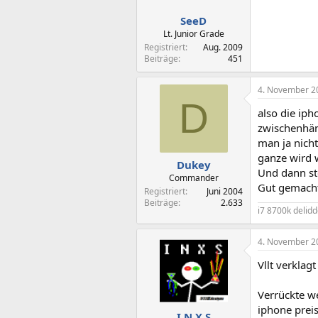
SeeD
Lt. Junior Grade
Registriert
Aug. 2009
Beiträge
451
4. November 2
D
also die iph
zwischenhän
man ja nicht
ganze wird 
Dukey
Und dann ste
Commander
Gut gemacht
Registriert
Juni 2004
Beiträge
2.633
i7 8700k delid
4. November 2
Vllt verkla
Verrückte we
iphone prei
I N X S