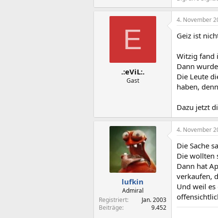
4. November 2
E
Geiz ist nic
Witzig fand 
Dann wurde 
.:eViL:.
Die Leute di
Gast
haben, denn 
Dazu jetzt d
4. November 2
Die Sache sa
Die wollten 
Dann hat Ap
verkaufen, 
lufkin
Und weil es 
Admiral
offensichtl
Registriert
Jan. 2003
Beiträge
9.452