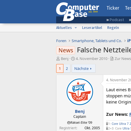
Ticker
Te
Podcast
Aktuelles
Leserartikel
Regeln
Foren
Smartphone, Tablets und Co.
i
Falsche Netzteil
News
E
E
Benj
4. November 2010
Zur News:
r
r
1
2
Nächste
s
s
t
t
e
e
4. November 2
l
l
Laut eines 
l
l
e
t
stoppen müs
r
a
keine Origin
m
Benj
Zur News:
Captain
🎂Rätsel-Elite ’09
🖥️1:
Core Ultra 7 
Registriert
Okt. 2005
🖥️2+3: Core
Ultra