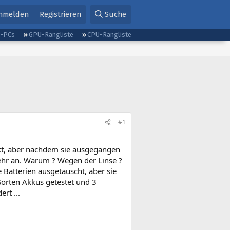
nmelden
Registrieren
Suche
g-PCs
GPU-Rangliste
CPU-Rangliste
#1
ekt, aber nachdem sie ausgegangen
mehr an. Warum ? Wegen der Linse ?
 Batterien ausgetauscht, aber sie
 Sorten Akkus getestet und 3
rt ...