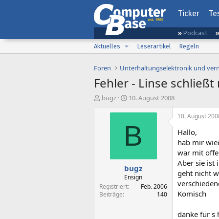
Ticker
Te
Podcast
Aktuelles
Leserartikel
Regeln
Foren
Unterhaltungselektronik und ver
Fehler - Linse schließ
E
E
bugz
10. August 2008
r
r
s
s
10. August 200
t
t
B
Hallo,
e
e
l
l
hab mir wie
l
l
war mit offe
e
t
Aber sie ist
bugz
r
a
geht nicht w
m
Ensign
verschiedene
Registriert
Feb. 2006
Komisch
Beiträge
140
danke für s h