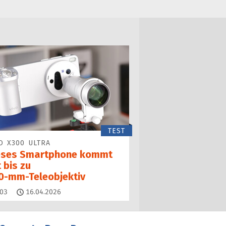
TEST
O X300 ULTRA
eses Smartphone kommt
 bis zu
0‑mm‑Teleobjektiv
Kommentare
03
16.04.2026