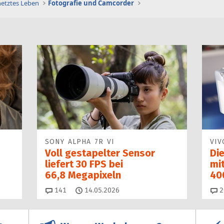
netztes Leben
Fotografie und Camcorder
SONY ALPHA 7R VI
VIV
Voll gestapelter Sensor
Di
liefert 30 FPS bei
mit
66,8 Megapixeln
40
Kommentare
141
14.05.2026
2