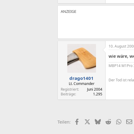
10. August 200
wie wäre, w
MBP14 M1Pro
drago1401
Der Tod ist rela
Lt. Commander
Registriert
Juni 2004
Beiträge
1.295
Facebook
X (Twitter)
Bluesky
Reddit
What
Teilen: