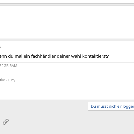
8
enn du mal ein fachhändler deiner wahl kontaktierst?
 32GB RAM
tiv! - Lucy
Du musst dich einloggen
sApp
E-Mail
Link