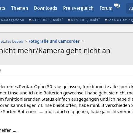
sts
Themen
Downloads
Preisvergleich
Forum
A
RAMageddon
RTX 5000 „Deals“
RX 9000 „Deals“
Ideale Gamin
netztes Leben
Fotografie und Camcorder
t nicht mehr/Kamera geht nicht an
8
der eines Pentax Optio 50 rausgelassen, funktionierte alles perf
ner Linse und ich die Batterien gewechselt habe geht sie nicht 
 im funktionierenden Status einfach ausgegangen und ich habe die
oran kanns liegen ? Linse bleibt offen, habe minl. 3 verschieden
 Sorten Batterien ..... muss doch eig gehen, habe ja nichts verände
elfen ....