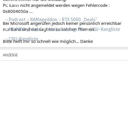
Regeln
PC kann nicht angemeldet werden wegen Fehlercode :
0x8004050a ...
Podcast
RAMageddon
RTX 5000 „Deals“
Bei Microsoft angerufen jedoch keiner persönlich erreichbar
nur Band und das sagt nix zu solchen Themen...
RX 9000 „Deals“
Ideale Gaming-PCs
GPU-Rangliste
CPU-Rangliste
Bitte helft mir so schnell wie möglich... Danke