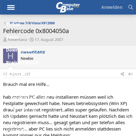
Hauptmenü
Anmelden
Windows 7/8/Vista/XP/2000
Ticker
Fehlercode 0x8004050a
Tests
E
E
hexentanz
17. August 2007
r
r
Downloads
s
s
hexentanz
H
t
t
Newbie
e
e
Preisvergleich
l
l
l
l
17. August 2007
#1
Forum
e
t
r
a
Brauch mal ere Hilfe...
Aktuelles
m
hab meinen PC alles neu installieren müssen weil ich
Empfohlene Inhalte
Festplatte gewechselt habe. Neues betriebssystem (Win XP)
Neue Beiträge
drauf per Internet registriert..alles super gelaufen. Nachdem
ich Updates gemacht hatte und Neustart kam plötzlich das ich
Neueste Aktivitäten
neu registrieren muss... gesagt getan und per telefon alles
registriert... aber PC lies sich nicht anmelden stattdessen
Leserartikel
kommt immer nur die Meldung: