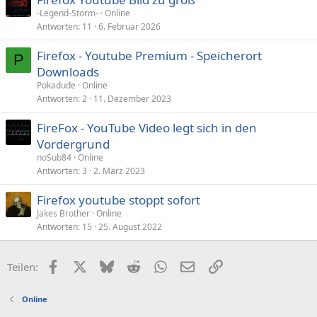
-Legend-Storm-
Online
Antworten
11
6. Februar 2026
Firefox - Youtube Premium - Speicherort
P
Downloads
Pokadude
Online
Antworten
2
11. Dezember 2023
FireFox - YouTube Video legt sich in den
Vordergrund
noSub84
Online
Antworten
3
2. März 2023
Firefox youtube stoppt sofort
Jakes Brother
Online
Antworten
15
25. August 2022
Facebook
X (Twitter)
Bluesky
Reddit
WhatsApp
E-Mail
Link
Teilen:
Online