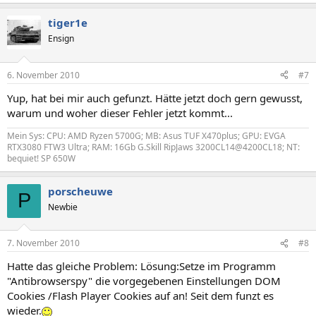
tiger1e
Ensign
6. November 2010
#7
Yup, hat bei mir auch gefunzt. Hätte jetzt doch gern gewusst,
warum und woher dieser Fehler jetzt kommt...
Mein Sys: CPU: AMD Ryzen 5700G; MB: Asus TUF X470plus; GPU: EVGA
RTX3080 FTW3 Ultra; RAM: 16Gb G.Skill RipJaws 3200CL14@4200CL18; NT:
bequiet! SP 650W
porscheuwe
P
Newbie
7. November 2010
#8
Hatte das gleiche Problem: Lösung:Setze im Programm
"Antibrowserspy" die vorgegebenen Einstellungen DOM
Cookies /Flash Player Cookies auf an! Seit dem funzt es
wieder.