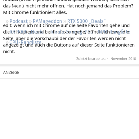
Regeln
das Menü nicht mehr öffnen. Hat noch jemand das Problem?
Mit Chrome funktioniert alles.
Podcast
RAMageddon
RTX 5000 „Deals“
edit: wenn ich mit Chrome auf die Seite Favoriten gehe und
die url kopiere und bei firefox eingebe, öffnet sich zwar die
RX 9000 „Deals“
Ideale Gaming-PCs
GPU-Rangliste
Seite, aber die Vorschaubilder der Favoriten werden nicht
CPU-Rangliste
angezeigt und auch die Buttons auf dieser Seite funktionieren
nicht.
Zuletzt bearbeitet:
4. November 2010