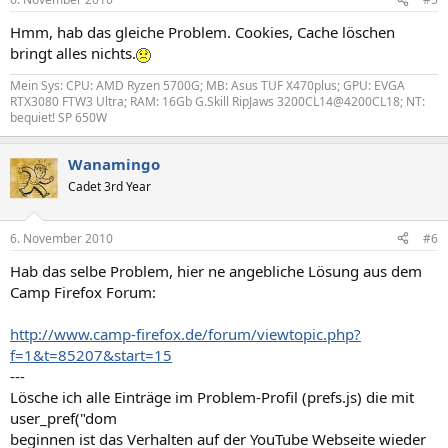
Hmm, hab das gleiche Problem. Cookies, Cache löschen
bringt alles nichts.
Mein Sys: CPU: AMD Ryzen 5700G; MB: Asus TUF X470plus; GPU: EVGA
RTX3080 FTW3 Ultra; RAM: 16Gb G.Skill RipJaws 3200CL14@4200CL18; NT:
bequiet! SP 650W
Wanamingo
Cadet 3rd Year
6. November 2010
#6
Hab das selbe Problem, hier ne angebliche Lösung aus dem
Camp Firefox Forum:
http://www.camp-firefox.de/forum/viewtopic.php?
f=1&t=85207&start=15
---
Lösche ich alle Einträge im Problem-Profil (prefs.js) die mit
user_pref("dom
beginnen ist das Verhalten auf der YouTube Webseite wieder