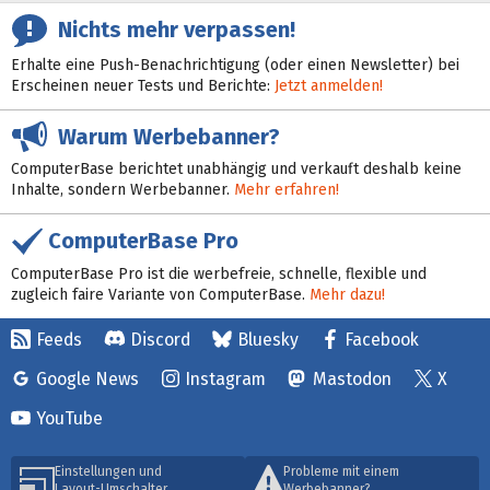
Nichts mehr verpassen!
Erhalte eine Push-Benachrichtigung (oder einen Newsletter) bei
Erscheinen neuer Tests und Berichte:
Jetzt anmelden!
Warum Werbebanner?
ComputerBase berichtet unabhängig und verkauft deshalb keine
Inhalte, sondern Werbebanner.
Mehr erfahren!
ComputerBase Pro
ComputerBase Pro ist die werbefreie, schnelle, flexible und
zugleich faire Variante von ComputerBase.
Mehr dazu!
Feeds
Discord
Bluesky
Facebook
Google News
Instagram
Mastodon
X
YouTube
Einstellungen und
Probleme mit einem
Layout-Umschalter
Werbebanner?