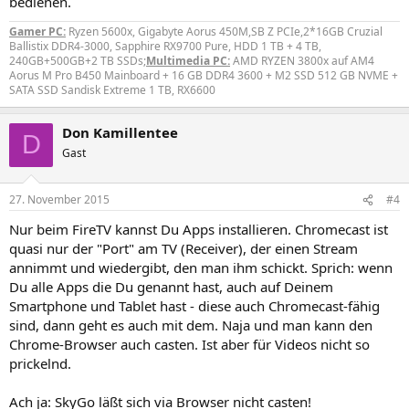
bedienen.
Gamer PC:
Ryzen 5600x, Gigabyte Aorus 450M,SB Z PCIe,2*16GB Cruzial
Ballistix DDR4-3000, Sapphire RX9700 Pure, HDD 1 TB + 4 TB,
240GB+500GB+2 TB SSDs;
Multimedia PC:
AMD RYZEN 3800x auf AM4
Aorus M Pro B450 Mainboard + 16 GB DDR4 3600 + M2 SSD 512 GB NVME +
SATA SSD Sandisk Extreme 1 TB, RX6600
Don Kamillentee
D
Gast
27. November 2015
#4
Nur beim FireTV kannst Du Apps installieren. Chromecast ist
quasi nur der "Port" am TV (Receiver), der einen Stream
annimmt und wiedergibt, den man ihm schickt. Sprich: wenn
Du alle Apps die Du genannt hast, auch auf Deinem
Smartphone und Tablet hast - diese auch Chromecast-fähig
sind, dann geht es auch mit dem. Naja und man kann den
Chrome-Browser auch casten. Ist aber für Videos nicht so
prickelnd.
Ach ja: SkyGo läßt sich via Browser nicht casten!