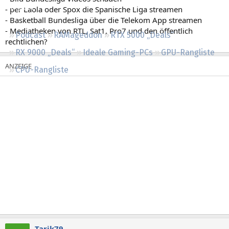
Regeln
- per Laola oder Spox die Spanische Liga streamen
- Basketball Bundesliga über die Telekom App streamen
- Mediatheken von RTL, Sat1, Pro7 und den öffentlich
Podcast
RAMageddon
RTX 5000 „Deals“
rechtlichen?
RX 9000 „Deals“
Ideale Gaming-PCs
GPU-Rangliste
CPU-Rangliste
Tarik79