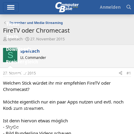
Hauptmenü
Anmelden
Fernseher und Media-Streaming
Ticker
FireTV oder Chromecast
Tests
E
E
speltach
27. November 2015
r
r
Downloads
s
s
speltach
S
t
t
Lt. Commander
e
e
Preisvergleich
l
l
l
l
27. November 2015
#1
Forum
e
t
r
a
Welchen Stick würdet ihr mir empfehlen FireTV oder
Aktuelles
m
Chromecast?
Empfohlene Inhalte
Möchte eigentlich nur ein paar Apps nutzen und evtl. noch
Neue Beiträge
Kodi zum streamen.
Neueste Aktivitäten
Ist denn hiervon etwas möglich
- SkyGo
Leserartikel
- Bild Bundesliga Videos schauen