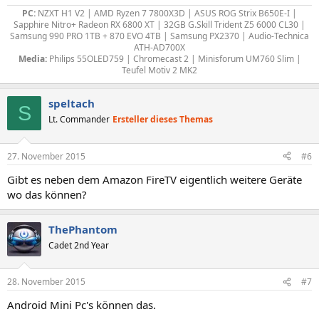
PC:
NZXT H1 V2 | AMD Ryzen 7 7800X3D | ASUS ROG Strix B650E-I |
Sapphire Nitro+ Radeon RX 6800 XT | 32GB G.Skill Trident Z5 6000 CL30 |
Samsung 990 PRO 1TB + 870 EVO 4TB | Samsung PX2370 | Audio-Technica
ATH-AD700X
Media:
Philips 55OLED759 | Chromecast 2 | Minisforum UM760 Slim |
Teufel Motiv 2 MK2
speltach
S
Lt. Commander
Ersteller dieses Themas
27. November 2015
#6
Gibt es neben dem Amazon FireTV eigentlich weitere Geräte
wo das können?
ThePhantom
Cadet 2nd Year
28. November 2015
#7
Android Mini Pc's können das.