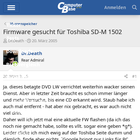
Hauptmenü
Anmelden
Massenspeicher
Ticker
Firmware gesucht für Toshiba SD-M 1502
Tests
E
E
Dr.Death
20. März 2005
r
r
Downloads
s
s
Dr.Death
t
t
Rear Admiral
e
e
Preisvergleich
l
l
l
l
20. März 2005
#1
Forum
e
t
r
a
Ja, dieses betagte DVD LW verrichtet weiterhin wacker seinen
Aktuelles
m
Dienst. Aber in letzter Zeit braucht es schon immer länger
und mehr Versuche, bis eine CD erkannt wird. Staub habe ich
Empfohlene Inhalte
auch mal entfernt - hat aber nix gebracht, es war auch nicht
Neue Beiträge
viel drin.
Daher will ich jetzt mal eine aktuelle FW flashen (da ich das
Neueste Aktivitäten
noch nie gemacht habe, sollte es vllt. sogar eine geben *g*).
Leider clicke ich mich ewig auf der Toshiba Seite dumm und
Leserartikel
dämlich, finde aber nichts. `Google bringt nur Links für RC