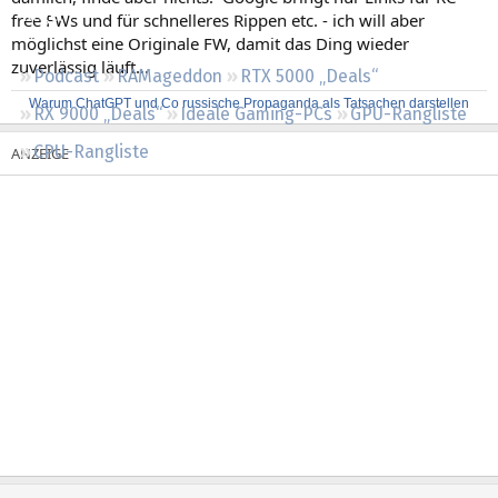
Regeln
free FWs und für schnelleres Rippen etc. - ich will aber
möglichst eine Originale FW, damit das Ding wieder
zuverlässig läuft...
Podcast
RAMageddon
RTX 5000 „Deals“
Warum ChatGPT und Co russische Propaganda als Tatsachen darstellen
RX 9000 „Deals“
Ideale Gaming-PCs
GPU-Rangliste
CPU-Rangliste