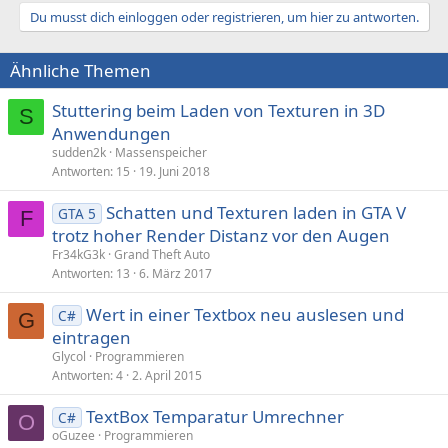
Du musst dich einloggen oder registrieren, um hier zu antworten.
Ähnliche Themen
Stuttering beim Laden von Texturen in 3D
S
Anwendungen
sudden2k
Massenspeicher
Antworten
15
19. Juni 2018
Schatten und Texturen laden in GTA V
GTA 5
F
trotz hoher Render Distanz vor den Augen
Fr34kG3k
Grand Theft Auto
Antworten
13
6. März 2017
Wert in einer Textbox neu auslesen und
C#
G
eintragen
Glycol
Programmieren
Antworten
4
2. April 2015
TextBox Temparatur Umrechner
C#
O
oGuzee
Programmieren