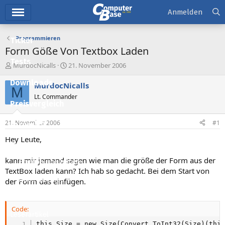
Hauptmenü
Anmelden
Programmieren
Ticker
Form Göße Von Textbox Laden
Tests
E
E
MurdocNicalls
21. November 2006
r
r
Downloads
s
s
MurdocNicalls
M
t
t
Lt. Commander
e
e
Preisvergleich
l
l
l
l
21. November 2006
#1
Forum
e
t
r
a
Hey Leute,
Aktuelles
m
kann mir jemand sagen wie man die größe der Form aus der
Empfohlene Inhalte
TextBox laden kann? Ich hab so gedacht. Bei dem Start von
Neue Beiträge
der Form das einfügen.
Neueste Aktivitäten
Code:
Leserartikel
this.Size = new Size(Convert.ToInt32(Size)(thi