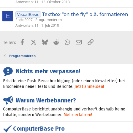
Antworten
11
13. Oktober 2013
Textbox "on the fly" o.ä. formatieren
VisualBasic
E
EnHoE007
Programmieren
Antworten
11
1. Juli 2010
Facebook
X (Twitter)
Bluesky
Reddit
WhatsApp
E-Mail
Link
Teilen:
Programmieren
Nichts mehr verpassen!
Erhalte eine Push-Benachrichtigung (oder einen Newsletter) bei
Erscheinen neuer Tests und Berichte:
Jetzt anmelden!
Warum Werbebanner?
ComputerBase berichtet unabhängig und verkauft deshalb keine
Inhalte, sondern Werbebanner.
Mehr erfahren!
ComputerBase Pro