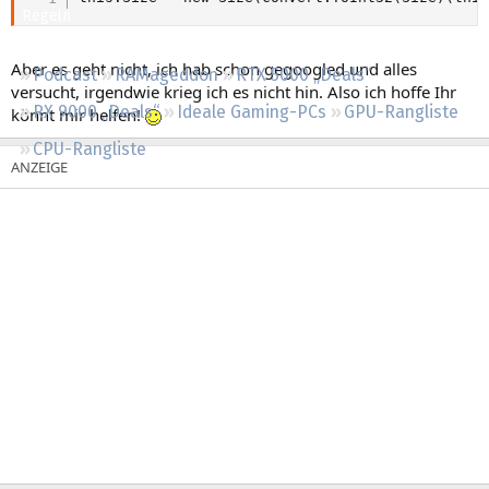
Regeln
Aber es geht nicht, ich hab schon gegoogled und alles
Podcast
RAMageddon
RTX 5000 „Deals“
versucht, irgendwie krieg ich es nicht hin. Also ich hoffe Ihr
RX 9000 „Deals“
Ideale Gaming-PCs
GPU-Rangliste
könnt mir helfen!
CPU-Rangliste