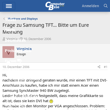
Hauptmenü
Anmelden
Monitore und Displays
Ticker
Frage zu Samsung TFT... Bitte um Eure
Tests
Meinung
E
E
Virginia
10. Dezember 2006
Downloads
r
r
s
s
Virginia
V
Preisvergleich
t
t
Ensign
e
e
l
l
Forum
l
l
10. Dezember 2006
#1
e
t
Aktuelles
r
a
Hi,
m
Empfohlene Inhalte
nachdem mir dringend geraten wurde, mir einen TFT mit DVI-
Anschluss zu kaufen, habe ich mir statt einem Acer einen
Neue Beiträge
Samsung SyncMaster 940 BW zugelegt.
Leider habe ich dann festgestellt, dass meine Grafikkarte so
Neueste Aktivitäten
alt ist, dass sie kein DVI hat
Leserartikel
Nun habe ich den Monitor per VGA angeschlossen. Problem: