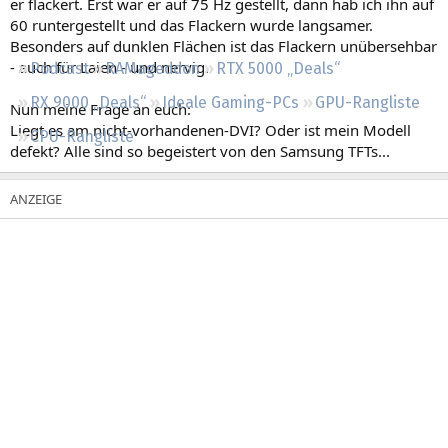
er flackert. Erst war er auf 75 Hz gestellt, dann hab ich ihn auf
Regeln
60 runtergestellt und das Flackern wurde langsamer.
Besonders auf dunklen Flächen ist das Flackern unübersehbar
- auch für Laien - und nervig.
Podcast
RAMageddon
RTX 5000 „Deals“
RX 9000 „Deals“
Ideale Gaming-PCs
GPU-Rangliste
Nun meine Frage an euch:
Liegt es am nicht-vorhandenen-DVI? Oder ist mein Modell
CPU-Rangliste
defekt? Alle sind so begeistert von den Samsung TFTs...