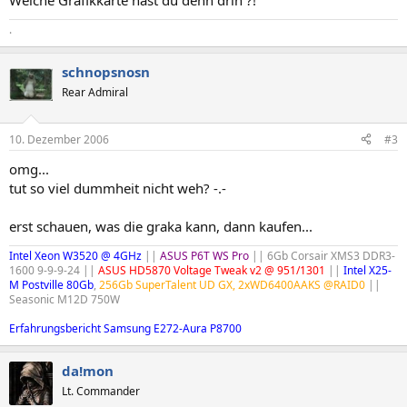
Welche Grafikkarte hast du denn drin ?!
.
schnopsnosn
Rear Admiral
10. Dezember 2006
#3
omg...
tut so viel dummheit nicht weh? -.-
erst schauen, was die graka kann, dann kaufen...
Intel Xeon W3520 @ 4GHz
||
ASUS P6T WS Pro
|| 6Gb Corsair XMS3 DDR3-
1600 9-9-9-24 ||
ASUS HD5870 Voltage Tweak v2 @ 951/1301
||
Intel X25-
M Postville 80Gb
,
256Gb SuperTalent UD GX, 2xWD6400AAKS @RAID0
||
Seasonic M12D 750W
Erfahrungsbericht Samsung E272-Aura P8700
da!mon
Lt. Commander