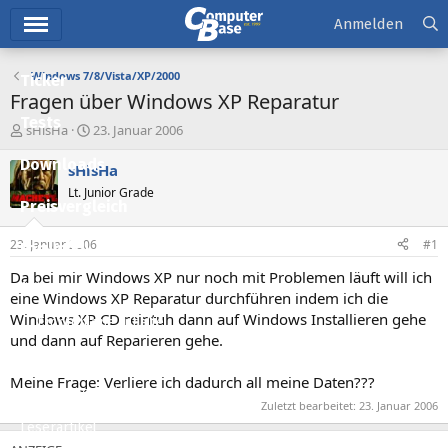
Hauptmenü
Anmelden
Windows 7/8/Vista/XP/2000
Ticker
Fragen über Windows XP Reparatur
Tests
E
E
sHisHa
23. Januar 2006
r
r
Downloads
s
s
sHisHa
t
t
Lt. Junior Grade
e
e
Preisvergleich
l
l
l
l
23. Januar 2006
#1
Forum
e
t
r
a
Da bei mir Windows XP nur noch mit Problemen läuft will ich
Aktuelles
m
eine Windows XP Reparatur durchführen indem ich die
Windows XP CD reintuh dann auf Windows Installieren gehe
Empfohlene Inhalte
und dann auf Reparieren gehe.
Neue Beiträge
Meine Frage: Verliere ich dadurch all meine Daten???
Neueste Aktivitäten
Zuletzt bearbeitet:
23. Januar 2006
Leserartikel