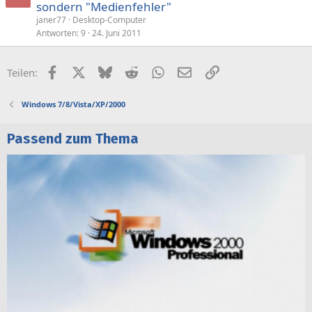
sondern "Medienfehler"
janer77
Desktop-Computer
Antworten
9
24. Juni 2011
Facebook
X (Twitter)
Bluesky
Reddit
WhatsApp
E-Mail
Link
Teilen:
Windows 7/8/Vista/XP/2000
Passend zum Thema