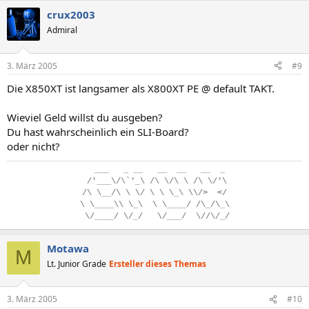
crux2003
Admiral
3. März 2005
#9
Die X850XT ist langsamer als X800XT PE @ default TAKT.
Wieviel Geld willst du ausgeben?
Du hast wahrscheinlich ein SLI-Board?
oder nicht?
..
___
...
_
.
__
...
__
..
__
...
__
..
_
.
/'___\/\`'_\
.
/\
.
\/\
.
\
.
/\
.
\/'\
/\
.
\__/\
.
\
.
\/
.
\
.
\
.
\_\
.
\\/>
..
</
\
.
\____\\
.
\_\
..
\
.
\____/
.
/\_/\_\
.
\/____/
.
\/_/
...
\/___/
..
\//\/_/
Motawa
M
Lt. Junior Grade
Ersteller dieses Themas
3. März 2005
#10