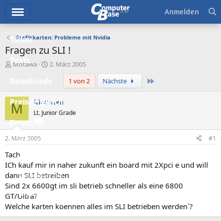
Hauptmenü
Anmelden
Grafikkarten: Probleme mit Nvidia
Ticker
Fragen zu SLI !
Tests
E
E
Motawa
2. März 2005
r
r
Letzte
Downloads
1 von 2
Nächste
s
s
t
t
e
e
Motawa
Preisvergleich
M
l
l
Lt. Junior Grade
l
l
Forum
e
t
r
a
2. März 2005
#1
Aktuelles
m
Tach
Empfohlene Inhalte
ICh kauf mir in naher zukunft ein board mit 2Xpci e und will
dann SLI betreiben
Neue Beiträge
Sind 2x 6600gt im sli betrieb schneller als eine 6800
Neueste Aktivitäten
GT/Ultra?
Welche karten koennen alles im SLI betrieben werden`?
Leserartikel