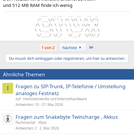
und 512 MB RAM finde ich wenig
..
___
...
_
.
__
...
__
..
__
...
__
..
_
.
/'___\/\`'_\
.
/\
.
\/\
.
\
.
/\
.
\/'\
/\
.
\__/\
.
\
.
\/
.
\
.
\
.
\_\
.
\\/>
..
</
\
.
\____\\
.
\_\
..
\
.
\____/
.
/\_/\_\
.
\/____/
.
\/_/
...
\/___/
..
\//\/_/
Letzte
1 von 2
Nächste
Du musst dich einloggen oder registrieren, um hier zu antworten.
Ähnliche Themen
Fragen zu SIP-Trunk, IP-Telefonie / Umstellung
I
analoges Festnetz
isd
Heimnetzwerke und Internethardware
Antworten
10
27. Mai 2026
Fragen zum Snakebyte Twincharge , Akkus
flashmastär
Xbox
Antworten
2
2. Mai 2026