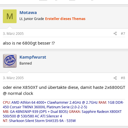
Motawa
M
Lt. Junior Grade
Ersteller dieses Themas
3. März 2005
#7
also is ne 6800gt besser !?
Kampfwurst
Banned
3. März 2005
#8
oder eine X850XT und übertakte diese, damit haste 2x6800GT
@ normal clock
CPU:
AMD Athlon 64 4000+ Clawhammer 2.4GHz @ 2.7GHz
RAM:
1GB DDR-
450 Corsair TWINX 3600XL Platinum Serie (2.0-2-2-5)
MB:
GA-K8NSNXP-939 (DPS + Dual BIOS)
GRAKA:
Sapphire Radeon X800XT
500/500 @ 530/580 AC ATI Silencer 4
NT:
Sharkoon Silent Storm SHA535-9A - 535W