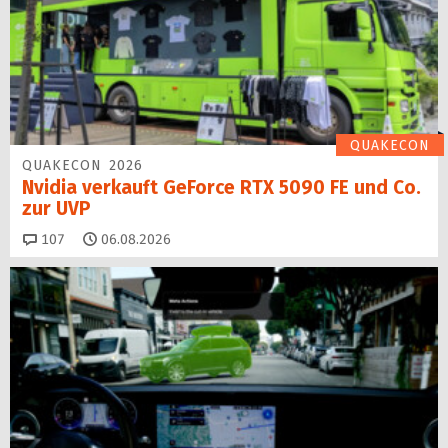
QUAKECON
QUAKECON 2026
Nvidia verkauft GeForce RTX 5090 FE und Co.
zur UVP
Kommentare
107
06.08.2026