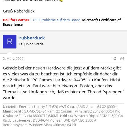
Gruß Raberduck
Hell for Leather
|
USB Probleme auf dem Board
|
Microsoft Certificate of
Execellence
rubberduck
R
Lt. Junior Grade
2. März 2005
#4
Gerade bei der neuen Hardware die jetzt auf dem Markt gibt
es vieles was da zu beachten ist. Ich empfehle dir daher dir
die Zeitschrift "PC Games Hardware 04/05" zu Kaufen. Nicht
das ich jetzt zu Faul wäre hier etwas zu Posten, aber das
Thema ist so Umfangreich, daß es hier den Thread "sprengen"
würde.
Netzteil
: Enermax Liberty ELT 620 AWT
Cpu. :
AMD Athlon 64 X2 6000+
Mainboard :
GA-M57SLi-S4 Ram: 2x Corsair Twin2 xms2 2048-6400C4 Pro
Graka :
MSI nVidia 8800GTS 640Mb
Hdd :
4x Western Digital SATA II 500 Gb
Raid5
Laufwerke :
DVD-ROM Pioneer; DVD-RW NEC 3500 A
Betriebssystem: Windows Vista Ultimate 64-bit