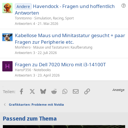
F
Havendock - Fragen und hoffentlich
Andere
r
Antworten
a
Tonntonno
Simulation, Racing, Sport
g
Antworten
4
21. Mai 2026
e
Kabellose Maus und Minitastatur gesucht + paar
Fragen zur Peripherie etc.
Morkhero
Mäuse und Tastaturen: Kaufberatung
Antworten
3
22. Juli 2026
Fragen zu Dell 7020 Micro mit i3-14100T
H
HansP356
Notebooks
Antworten
3
23. April 2026
Facebook
X (Twitter)
Bluesky
Reddit
WhatsApp
E-Mail
Link
Teilen:
Grafikkarten: Probleme mit Nvidia
Passend zum Thema