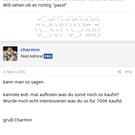
Will sehen ob es richtig "passt"
..
___
...
_
.
__
...
__
..
__
...
__
..
_
.
/'___\/\`'_\
.
/\
.
\/\
.
\
.
/\
.
\/'\
/\
.
\__/\
.
\
.
\/
.
\
.
\
.
\_\
.
\\/>
..
</
\
.
\____\\
.
\_\
..
\
.
\____/
.
/\_/\_\
.
\/____/
.
\/_/
...
\/___/
..
\//\/_/
charmin
Fleet Admiral
PRO
3. März 2005
#16
kann man so sagen.
kannste evtl. mal auflisten was du sonst noch so kaufst?
Würde mich echt interessieren was du so für 700€ kaufst.
gruß Charmin