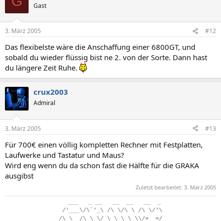
G
Gast
3. März 2005
#12
Das flexibelste wäre die Anschaffung einer 6800GT, und
sobald du wieder flüssig bist ne 2. von der Sorte. Dann hast
du längere Zeit Ruhe.
crux2003
Admiral
3. März 2005
#13
Für 700€ einen völlig kompletten Rechner mit Festplatten,
Laufwerke und Tastatur und Maus?
Wird eng wenn du da schon fast die Hälfte für die GRAKA
ausgibst
Zuletzt bearbeitet:
3. März 2005
..
___
...
_
.
__
...
__
..
__
...
__
..
_
.
/'___\/\`'_\
.
/\
.
\/\
.
\
.
/\
.
\/'\
/\
.
\__/\
.
\
.
\/
.
\
.
\
.
\_\
.
\\/>
..
</