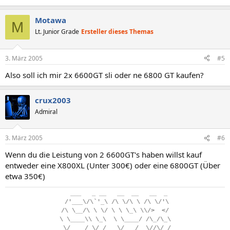
Motawa
M
Lt. Junior Grade
Ersteller dieses Themas
3. März 2005
#5
Also soll ich mir 2x 6600GT sli oder ne 6800 GT kaufen?
crux2003
Admiral
3. März 2005
#6
Wenn du die Leistung von 2 6600GT's haben willst kauf
entweder eine X800XL (Unter 300€) oder eine 6800GT (Über
etwa 350€)
..
___
...
_
.
__
...
__
..
__
...
__
..
_
.
/'___\/\`'_\
.
/\
.
\/\
.
\
.
/\
.
\/'\
/\
.
\__/\
.
\
.
\/
.
\
.
\
.
\_\
.
\\/>
..
</
\
.
\____\\
.
\_\
..
\
.
\____/
.
/\_/\_\
.
\/____/
.
\/_/
...
\/___/
..
\//\/_/