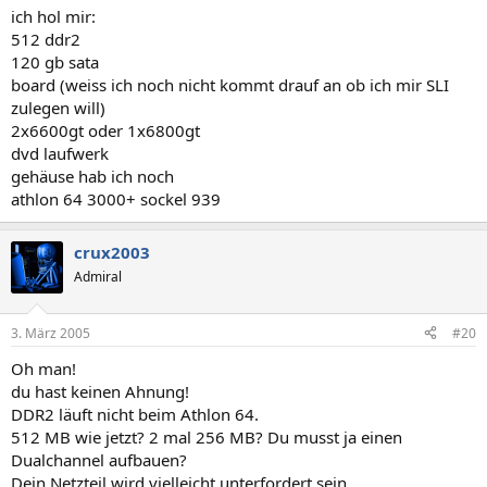
ich hol mir:
512 ddr2
120 gb sata
board (weiss ich noch nicht kommt drauf an ob ich mir SLI
zulegen will)
2x6600gt oder 1x6800gt
dvd laufwerk
gehäuse hab ich noch
athlon 64 3000+ sockel 939
crux2003
Admiral
3. März 2005
#20
Oh man!
du hast keinen Ahnung!
DDR2 läuft nicht beim Athlon 64.
512 MB wie jetzt? 2 mal 256 MB? Du musst ja einen
Dualchannel aufbauen?
Dein Netzteil wird vielleicht unterfordert sein