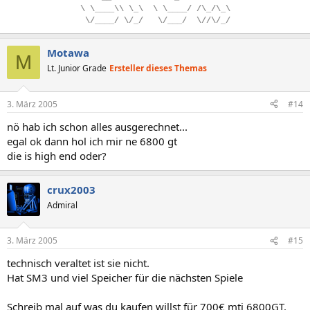
\
.
\____\\
.
\_\
..
\
.
\____/
.
/\_/\_\
.
\/____/
.
\/_/
...
\/___/
..
\//\/_/
Motawa
M
Lt. Junior Grade
Ersteller dieses Themas
3. März 2005
#14
nö hab ich schon alles ausgerechnet...
egal ok dann hol ich mir ne 6800 gt
die is high end oder?
crux2003
Admiral
3. März 2005
#15
technisch veraltet ist sie nicht.
Hat SM3 und viel Speicher für die nächsten Spiele
Schreib mal auf was du kaufen willst für 700€ mti 6800GT.