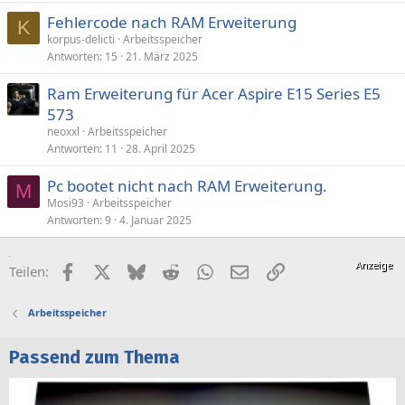
Fehlercode nach RAM Erweiterung
K
korpus-delicti
Arbeitsspeicher
Antworten
15
21. März 2025
Ram Erweiterung für Acer Aspire E15 Series E5
573
neoxxl
Arbeitsspeicher
Antworten
11
28. April 2025
Pc bootet nicht nach RAM Erweiterung.
M
Mosi93
Arbeitsspeicher
Antworten
9
4. Januar 2025
Facebook
X (Twitter)
Bluesky
Reddit
WhatsApp
E-Mail
Link
Teilen:
Arbeitsspeicher
Passend zum Thema