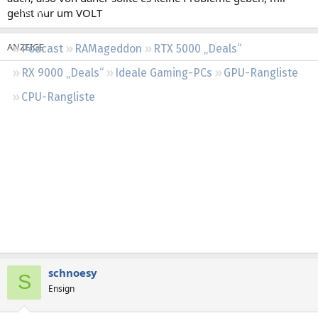
Regeln
gehst nur um VOLT
Podcast
RAMageddon
RTX 5000 „Deals“
RX 9000 „Deals“
Ideale Gaming-PCs
GPU-Rangliste
CPU-Rangliste
schnoesy
S
Ensign