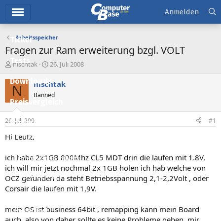
Hauptmenü
Anmelden
Arbeitsspeicher
Ticker
Fragen zur Ram erweiterung bzgl. VOLT
Tests
E
E
nischtak
26. Juli 2008
r
r
Downloads
s
s
nischtak
N
t
t
Banned
e
e
Preisvergleich
l
l
l
l
26. Juli 2008
#1
Forum
e
t
r
a
Hi Leutz,
Aktuelles
m
ich habe 2x1GB 800Mhz CL5 MDT drin die laufen mit 1.8V,
Empfohlene Inhalte
ich will mir jetzt nochmal 2x 1GB holen ich hab welche von
Neue Beiträge
OCZ gefunden da steht Betriebsspannung 2,1-2,2Volt , oder
Corsair die laufen mit 1,9V.
Neueste Aktivitäten
mein OS ist business 64bit , remapping kann mein Board
Leserartikel
auch, also von daher sollte es keine Probleme geben, mir