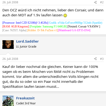
26. Juli 2008
#2
Den OCZ würd ich nicht nehmen, lieber den Corsair, und dann
auch den MDT auf 1.9v laufen lassen
[Prozessor: Intel C2D E2180@ 3.4GHz]
Grafik: nVida GeForce9600gt 512mb (Sparkle)
[RAM: 6GB Kingston]
[Festplatte: Samsung F1 640GB]
[Netzteil: Corsair VX450W ]
[Case: NZXT. Alpha]
[Kühler: D-Tek FuZion v1]
[Mainboard GA-EP35-DS4]
Lord.Saddler
Lt. Junior Grade
26. Juli 2008
#3
Kauf dir lieber nochmal die gleichen. Keiner kann dir 100%
sagen ob es beim Mischen von RAM nicht zu Problemen
kommt. Vor allem die unterschiedlichen Volts klingen nicht
gut, da du so oder so ein Paar nicht innerhalb der
Spezifikation laufen lassen musst...
Freakazoit
Cadet 3rd Year