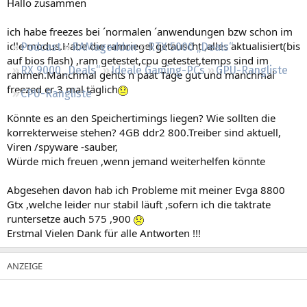
Hallo zusammen
Regeln
ich habe freezes bei ´normalen ´anwendungen bzw schon im
idle modus.Habe die ramriegel getauscht ,alles aktualisiert(bis
Podcast
RAMageddon
RTX 5000 „Deals“
auf bios flash) ,ram getestet,cpu getestet,temps sind im
RX 9000 „Deals“
Ideale Gaming-PCs
GPU-Rangliste
rahmen.Manchmal gehts n paat Tage gut und manchmal
freezed er 3 mal täglich
CPU-Rangliste
Könnte es an den Speichertimings liegen? Wie sollten die
korrekterweise stehen? 4GB ddr2 800.Treiber sind aktuell,
Viren /spyware -sauber,
Würde mich freuen ,wenn jemand weiterhelfen könnte
Abgesehen davon hab ich Probleme mit meiner Evga 8800
Gtx ,welche leider nur stabil läuft ,sofern ich die taktrate
runtersetze auch 575 ,900
Erstmal Vielen Dank für alle Antworten !!!