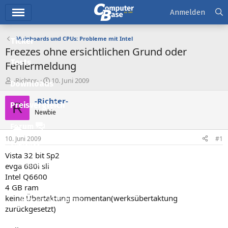
Hauptmenü
Anmelden
Mainboards und CPUs: Probleme mit Intel
Ticker
Freezes ohne ersichtlichen Grund oder
Tests
Fehlermeldung
E
E
-Richter-
10. Juni 2009
Downloads
r
r
s
s
-Richter-
R
Preisvergleich
t
t
Newbie
e
e
l
l
Forum
l
l
10. Juni 2009
#1
e
t
Aktuelles
r
a
Vista 32 bit Sp2
m
Empfohlene Inhalte
evga 680i sli
Intel Q6600
Neue Beiträge
4 GB ram
keine Übertaktung momentan(werksübertaktung
Neueste Aktivitäten
zurückgesetzt)
Leserartikel