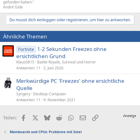
gefunden haben."
André Gide
Du musst dich einloggen oder registrieren, um hier zu antworten.
Ähnliche Themen
1-2 Sekunden Freezes ohne
Fortnite
ersichtlichen Grund
Klaus0815
Battle Royale, Survival und Horror
Antworten
11
2. Juni 2026
Merkwürdige PC 'Freezes' ohne ersichtliche
Quelle
Syngery
Desktop-Computer
Antworten
11
9. November 2021
Facebook
X (Twitter)
Bluesky
Reddit
WhatsApp
E-Mail
Link
Teilen:
Mainboards und CPUs: Probleme mit Intel