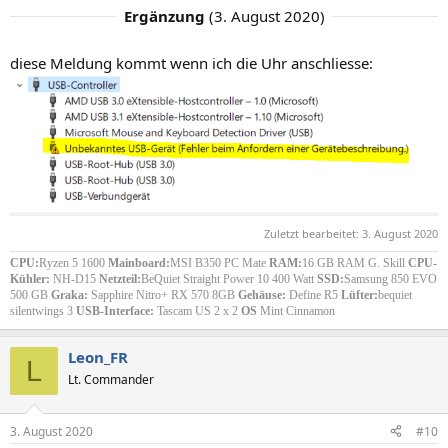
Ergänzung
(
3. August 2020
)
diese Meldung kommt wenn ich die Uhr anschliesse:
Zuletzt bearbeitet:
3. August 2020
CPU:
Ryzen 5 1600
Mainboard:
MSI B350 PC Mate
RAM:
16 GB RAM G. Skill
CPU-
Kühler:
NH-D15
Netzteil:
BeQuiet Straight Power 10 400 Watt
SSD:
Samsung 850 EVO
500 GB
Graka:
Sapphire Nitro+ RX 570 8GB
Gehäuse:
Define R5
Lüfter:
bequiet
silentwings 3
USB-Interface:
Tascam US 2 x 2
OS
Mint Cinnamon
Leon_FR
L
Lt. Commander
3. August 2020
#10