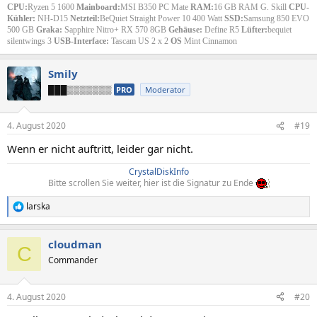
CPU:
Ryzen 5 1600
Mainboard:
MSI B350 PC Mate
RAM:
16 GB RAM G. Skill
CPU-
Kühler:
NH-D15
Netzteil:
BeQuiet Straight Power 10 400 Watt
SSD:
Samsung 850 EVO
500 GB
Graka:
Sapphire Nitro+ RX 570 8GB
Gehäuse:
Define R5
Lüfter:
bequiet
silentwings 3
USB-Interface:
Tascam US 2 x 2
OS
Mint Cinnamon
Smily
███▒▒▒▒▒▒▒
PRO
Moderator
4. August 2020
#19
Wenn er nicht auftritt, leider gar nicht.
CrystalDiskInfo
Bitte scrollen Sie weiter, hier ist die Signatur zu Ende
larska
R
e
a
cloudman
k
C
t
Commander
i
o
n
4. August 2020
#20
e
n