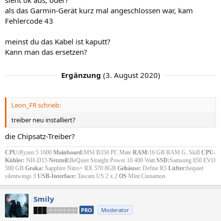
sieht ok aus, oder?
als das Garmin-Gerät kurz mal angeschlossen war, kam
Fehlercode 43
meinst du das Kabel ist kaputt?
Kann man das ersetzen?
Ergänzung
(
3. August 2020
)
Leon_FR schrieb:
treiber neu installiert?
die Chipsatz-Treiber?
CPU:
Ryzen 5 1600
Mainboard:
MSI B350 PC Mate
RAM:
16 GB RAM G. Skill
CPU-
Kühler:
NH-D15
Netzteil:
BeQuiet Straight Power 10 400 Watt
SSD:
Samsung 850 EVO
500 GB
Graka:
Sapphire Nitro+ RX 570 8GB
Gehäuse:
Define R5
Lüfter:
bequiet
silentwings 3
USB-Interface:
Tascam US 2 x 2
OS
Mint Cinnamon
Smily
███▒▒▒▒▒▒▒
PRO
Moderator