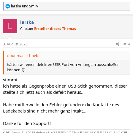
larska
und
Smily
R
e
a
larska
k
L
t
Captain
Ersteller dieses Themas
i
o
n
3. August 2020
#14
e
n
cloudman schrieb:
:
hätten wir einen defekten USB Port von Anfang an ausschließen
können 😉
stimmt...
ich hatte als Gegenprobe einen USB-Stick genommen, dieser
stellte sich jetzt auch als defekt heraus...
Habe mittlerweile den Fehler gefunden: die Kontakte des
Ladekabels sind nicht mehr ganz intakt...
Danke für den Support!