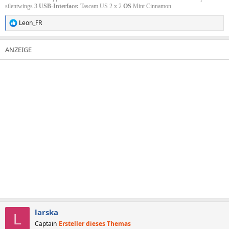
silentwings 3
USB-Interface:
Tascam US 2 x 2
OS
Mint Cinnamon
Leon_FR
R
e
a
k
t
i
o
n
e
n
:
larska
L
Captain
Ersteller dieses Themas