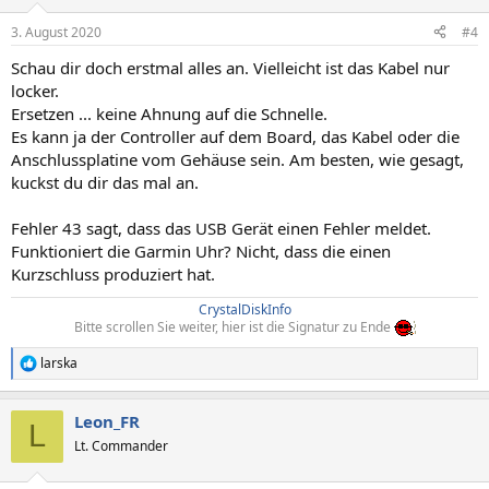
3. August 2020
#4
Schau dir doch erstmal alles an. Vielleicht ist das Kabel nur
locker.
Ersetzen ... keine Ahnung auf die Schnelle.
Es kann ja der Controller auf dem Board, das Kabel oder die
Anschlussplatine vom Gehäuse sein. Am besten, wie gesagt,
kuckst du dir das mal an.
Fehler 43 sagt, dass das USB Gerät einen Fehler meldet.
Funktioniert die Garmin Uhr? Nicht, dass die einen
Kurzschluss produziert hat.
CrystalDiskInfo
Bitte scrollen Sie weiter, hier ist die Signatur zu Ende
larska
R
e
a
Leon_FR
k
L
t
Lt. Commander
i
o