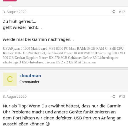
3. August 2020
#12
Zu früh gefreut...
geht wieder nicht....
werde mal bei Garmin nachfragen...
CPU:
Ryzen 5 1600
Mainboard:
MSI B350 PC Mate
RAM:
16 GB RAM G. Skill
CPU-
Kühler:
NH-D15
Netzteil:
BeQuiet Straight Power 10 400 Watt
SSD:
Samsung 850 EVO
500 GB
Graka:
Sapphire Nitro+ RX 570 8GB
Gehäuse:
Define R5
Lüfter:
bequiet
silentwings 3
USB-Interface:
Tascam US 2 x 2
OS
Mint Cinnamon
cloudman
C
Commander
3. August 2020
#13
Nur als Tipp: Wenn Du erwähnt hättest, dass nur die Garmin
Uhr Probleme macht und andere Geräte funktionieren an
dem Port hätten wir einen defekten USB Port von Anfang an
ausschließen können 😉