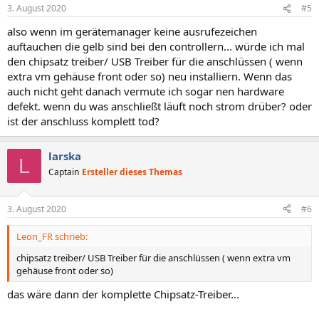
n
3. August 2020
#5
e
n
also wenn im gerätemanager keine ausrufezeichen
:
auftauchen die gelb sind bei den controllern... würde ich mal
den chipsatz treiber/ USB Treiber für die anschlüssen ( wenn
extra vm gehäuse front oder so) neu installiern. Wenn das
auch nicht geht danach vermute ich sogar nen hardware
defekt. wenn du was anschließt läuft noch strom drüber? oder
ist der anschluss komplett tod?
larska
L
Captain
Ersteller dieses Themas
3. August 2020
#6
Leon_FR schrieb:
chipsatz treiber/ USB Treiber für die anschlüssen ( wenn extra vm
gehäuse front oder so)
das wäre dann der komplette Chipsatz-Treiber...