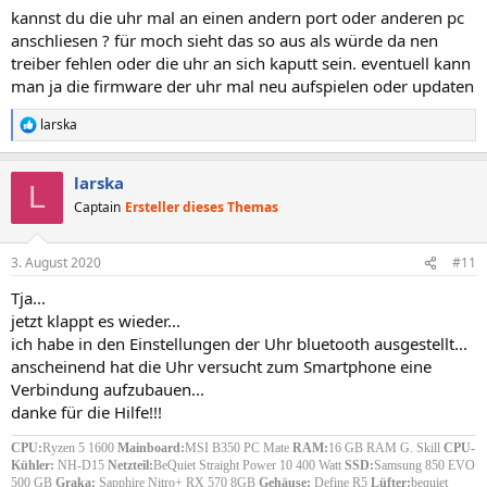
kannst du die uhr mal an einen andern port oder anderen pc
anschliesen ? für moch sieht das so aus als würde da nen
treiber fehlen oder die uhr an sich kaputt sein. eventuell kann
man ja die firmware der uhr mal neu aufspielen oder updaten
larska
R
e
a
larska
k
L
t
Captain
Ersteller dieses Themas
i
o
n
3. August 2020
#11
e
n
Tja...
:
jetzt klappt es wieder...
ich habe in den Einstellungen der Uhr bluetooth ausgestellt...
anscheinend hat die Uhr versucht zum Smartphone eine
Verbindung aufzubauen...
danke für die Hilfe!!!
CPU:
Ryzen 5 1600
Mainboard:
MSI B350 PC Mate
RAM:
16 GB RAM G. Skill
CPU-
Kühler:
NH-D15
Netzteil:
BeQuiet Straight Power 10 400 Watt
SSD:
Samsung 850 EVO
500 GB
Graka:
Sapphire Nitro+ RX 570 8GB
Gehäuse:
Define R5
Lüfter:
bequiet