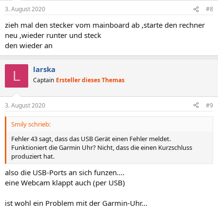
n
3. August 2020
#8
e
n
zieh mal den stecker vom mainboard ab ,starte den rechner
:
neu ,wieder runter und steck
den wieder an
larska
L
Captain
Ersteller dieses Themas
3. August 2020
#9
Smily schrieb:
Fehler 43 sagt, dass das USB Gerät einen Fehler meldet.
Funktioniert die Garmin Uhr? Nicht, dass die einen Kurzschluss
produziert hat.
also die USB-Ports an sich funzen....
eine Webcam klappt auch (per USB)
ist wohl ein Problem mit der Garmin-Uhr...