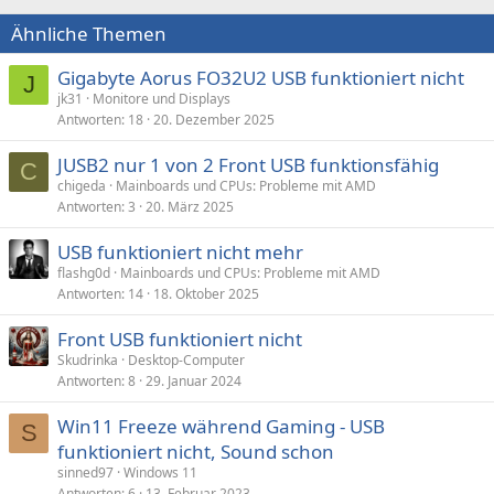
Ähnliche Themen
Gigabyte Aorus FO32U2 USB funktioniert nicht
J
jk31
Monitore und Displays
Antworten
18
20. Dezember 2025
JUSB2 nur 1 von 2 Front USB funktionsfähig
C
chigeda
Mainboards und CPUs: Probleme mit AMD
Antworten
3
20. März 2025
USB funktioniert nicht mehr
flashg0d
Mainboards und CPUs: Probleme mit AMD
Antworten
14
18. Oktober 2025
Front USB funktioniert nicht
Skudrinka
Desktop-Computer
Antworten
8
29. Januar 2024
Win11 Freeze während Gaming - USB
S
funktioniert nicht, Sound schon
sinned97
Windows 11
Antworten
6
13. Februar 2023