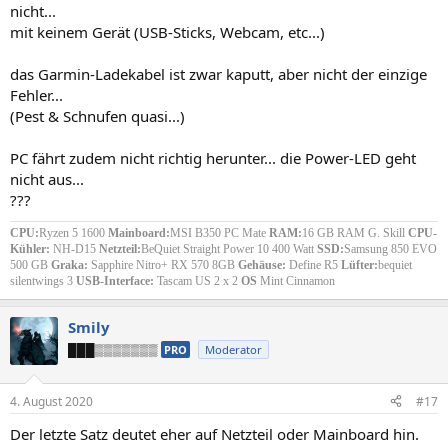
nicht...
mit keinem Gerät (USB-Sticks, Webcam, etc...)
das Garmin-Ladekabel ist zwar kaputt, aber nicht der einzige
Fehler...
(Pest & Schnufen quasi...)
PC fährt zudem nicht richtig herunter... die Power-LED geht
nicht aus...
???
CPU:
Ryzen 5 1600
Mainboard:
MSI B350 PC Mate
RAM:
16 GB RAM G. Skill
CPU-
Kühler:
NH-D15
Netzteil:
BeQuiet Straight Power 10 400 Watt
SSD:
Samsung 850 EVO
500 GB
Graka:
Sapphire Nitro+ RX 570 8GB
Gehäuse:
Define R5
Lüfter:
bequiet
silentwings 3
USB-Interface:
Tascam US 2 x 2
OS
Mint Cinnamon
Smily
███▒▒▒▒▒▒▒
PRO
Moderator
4. August 2020
#17
Der letzte Satz deutet eher auf Netzteil oder Mainboard hin.