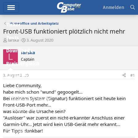
Hauptmenü
Anmelden
Homeoffice und Arbeitsplatz
Ticker
Front-USB funktioniert plötzlich nicht mehr
Tests
E
E
larska
3. August 2020
r
r
Downloads
s
s
larska
L
t
t
Captain
e
e
Preisvergleich
l
l
l
l
3. August 2020
#1
Forum
e
t
r
a
Liebe Community,
Aktuelles
m
habe mich schon "wund" gegoogelt...
Bei meinem System (Signatur) funktioniert seit heute kein
Empfohlene Inhalte
Front-USB-Port mehr...
Neue Beiträge
was könnte die Ursache sein?
"Auslöser" war zuerst ein nicht-erkannter Anschluss einer
Neueste Aktivitäten
Garmin-Uhr... Jetzt wird kein USB-Gerät mehr erkannt...
Für Tipps dankbar!
Leserartikel