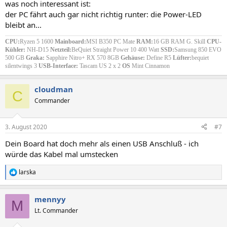
was noch interessant ist:
der PC fährt auch gar nicht richtig runter: die Power-LED
bleibt an...
CPU:
Ryzen 5 1600
Mainboard:
MSI B350 PC Mate
RAM:
16 GB RAM G. Skill
CPU-
Kühler:
NH-D15
Netzteil:
BeQuiet Straight Power 10 400 Watt
SSD:
Samsung 850 EVO
500 GB
Graka:
Sapphire Nitro+ RX 570 8GB
Gehäuse:
Define R5
Lüfter:
bequiet
silentwings 3
USB-Interface:
Tascam US 2 x 2
OS
Mint Cinnamon
cloudman
C
Commander
3. August 2020
#7
Dein Board hat doch mehr als einen USB Anschluß - ich
würde das Kabel mal umstecken
larska
R
e
a
mennyy
k
M
t
Lt. Commander
i
o