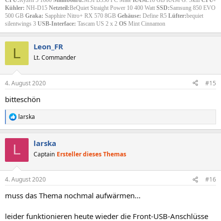
CPU:
Ryzen 5 1600
Mainboard:
MSI B350 PC Mate
RAM:
16 GB RAM G. Skill
CPU-
Kühler:
NH-D15
Netzteil:
BeQuiet Straight Power 10 400 Watt
SSD:
Samsung 850 EVO
500 GB
Graka:
Sapphire Nitro+ RX 570 8GB
Gehäuse:
Define R5
Lüfter:
bequiet
silentwings 3
USB-Interface:
Tascam US 2 x 2
OS
Mint Cinnamon
Leon_FR
L
Lt. Commander
4. August 2020
#15
bitteschön
larska
R
e
a
larska
k
L
t
Captain
Ersteller dieses Themas
i
o
n
4. August 2020
#16
e
n
muss das Thema nochmal aufwärmen...
:
leider funktionieren heute wieder die Front-USB-Anschlüsse