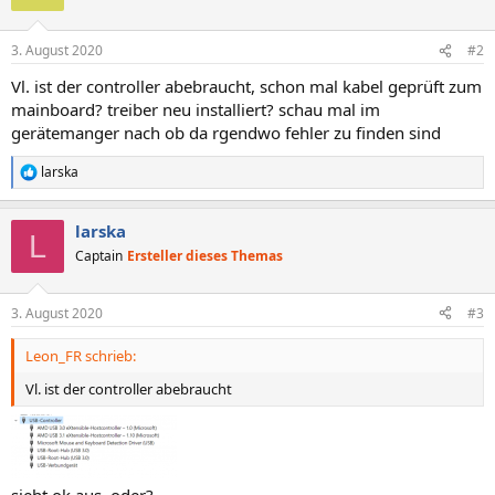
3. August 2020
#2
Vl. ist der controller abebraucht, schon mal kabel geprüft zum
mainboard? treiber neu installiert? schau mal im
gerätemanger nach ob da rgendwo fehler zu finden sind
larska
R
e
a
larska
k
L
t
Captain
Ersteller dieses Themas
i
o
n
3. August 2020
#3
e
n
Leon_FR schrieb:
:
Vl. ist der controller abebraucht