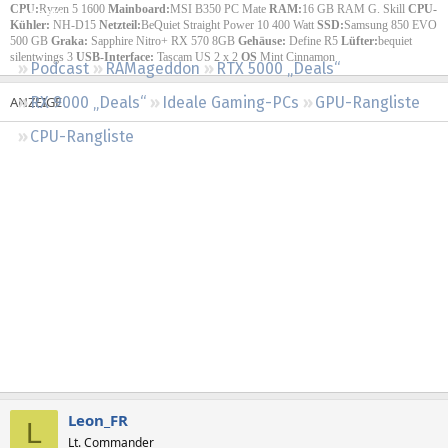
CPU:
Ryzen 5 1600
Mainboard:
MSI B350 PC Mate
RAM:
16 GB RAM G. Skill
CPU-
Regeln
Kühler:
NH-D15
Netzteil:
BeQuiet Straight Power 10 400 Watt
SSD:
Samsung 850 EVO
500 GB
Graka:
Sapphire Nitro+ RX 570 8GB
Gehäuse:
Define R5
Lüfter:
bequiet
silentwings 3
USB-Interface:
Tascam US 2 x 2
OS
Mint Cinnamon
Podcast
RAMageddon
RTX 5000 „Deals“
RX 9000 „Deals“
Ideale Gaming-PCs
GPU-Rangliste
CPU-Rangliste
Leon_FR
L
Lt. Commander