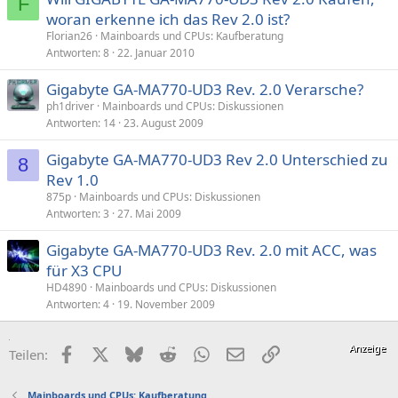
F
woran erkenne ich das Rev 2.0 ist?
Florian26
Mainboards und CPUs: Kaufberatung
Antworten
8
22. Januar 2010
Gigabyte GA-MA770-UD3 Rev. 2.0 Verarsche?
ph1driver
Mainboards und CPUs: Diskussionen
Antworten
14
23. August 2009
Gigabyte GA-MA770-UD3 Rev 2.0 Unterschied zu
8
Rev 1.0
875p
Mainboards und CPUs: Diskussionen
Antworten
3
27. Mai 2009
Gigabyte GA-MA770-UD3 Rev. 2.0 mit ACC, was
für X3 CPU
HD4890
Mainboards und CPUs: Diskussionen
Antworten
4
19. November 2009
Facebook
X (Twitter)
Bluesky
Reddit
WhatsApp
E-Mail
Link
Teilen:
Mainboards und CPUs: Kaufberatung