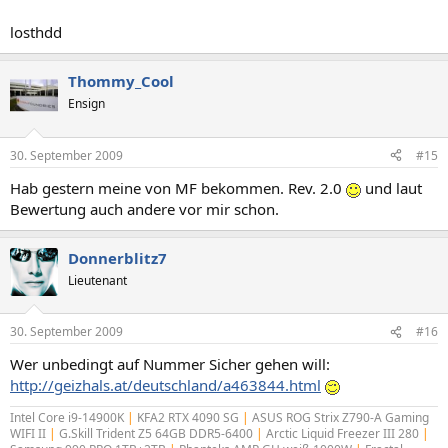
losthdd
Thommy_Cool
Ensign
30. September 2009
#15
Hab gestern meine von MF bekommen. Rev. 2.0
und laut
Bewertung auch andere vor mir schon.
Donnerblitz7
Lieutenant
30. September 2009
#16
Wer unbedingt auf Nummer Sicher gehen will:
http://geizhals.at/deutschland/a463844.html
Intel Core i9-14900K
|
KFA2 RTX 4090 SG
|
ASUS ROG Strix Z790-A Gaming
WIFI II
|
G.Skill Trident Z5 64GB DDR5-6400
|
Arctic Liquid Freezer III 280
|