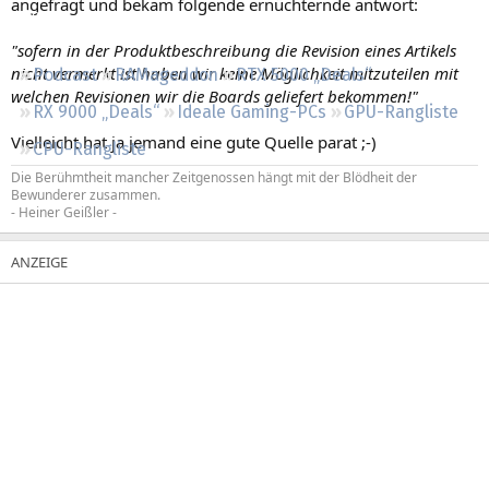
angefragt und bekam folgende ernüchternde antwort:
Regeln
"sofern in der Produktbeschreibung die Revision eines Artikels
nicht vermerkt ist haben wir keine Möglichkeit mitzuteilen mit
Podcast
RAMageddon
RTX 5000 „Deals“
welchen Revisionen wir die Boards geliefert bekommen!"
RX 9000 „Deals“
Ideale Gaming-PCs
GPU-Rangliste
Vielleicht hat ja jemand eine gute Quelle parat ;-)
CPU-Rangliste
Die Berühmtheit mancher Zeitgenossen hängt mit der Blödheit der
Bewunderer zusammen.
- Heiner Geißler -