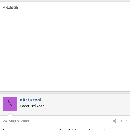
n0cturnal
N
Cadet 3rd Year
24. August 2009
#12