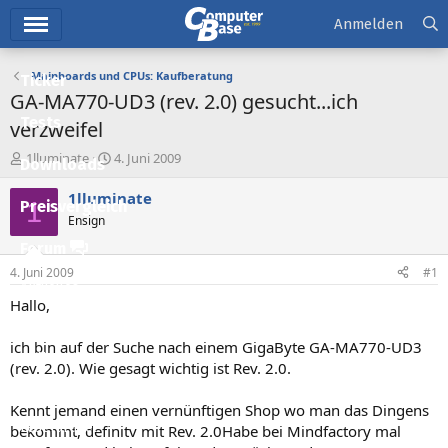
Hauptmenü
Anmelden
Mainboards und CPUs: Kaufberatung
Ticker
GA-MA770-UD3 (rev. 2.0) gesucht...ich
Tests
verzweifel
E
E
1lluminate
4. Juni 2009
Downloads
r
r
s
s
1lluminate
1
Preisvergleich
t
t
Ensign
e
e
l
l
Forum
l
l
4. Juni 2009
#1
e
t
Aktuelles
r
a
Hallo,
m
Empfohlene Inhalte
ich bin auf der Suche nach einem GigaByte GA-MA770-UD3
Neue Beiträge
(rev. 2.0). Wie gesagt wichtig ist Rev. 2.0.
Neueste Aktivitäten
Kennt jemand einen vernünftigen Shop wo man das Dingens
Leserartikel
bekommt, definitv mit Rev. 2.0Habe bei Mindfactory mal