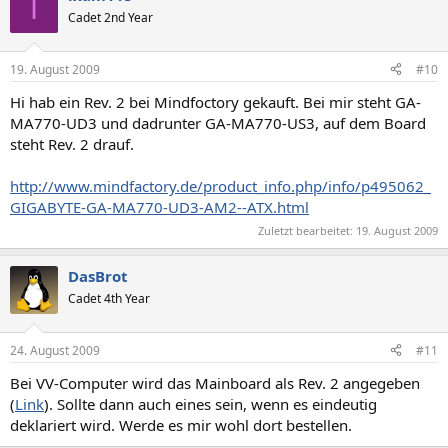
I
Cadet 2nd Year
19. August 2009
#10
Hi hab ein Rev. 2 bei Mindfoctory gekauft. Bei mir steht GA-
MA770-UD3 und dadrunter GA-MA770-US3, auf dem Board
steht Rev. 2 drauf.
http://www.mindfactory.de/product_info.php/info/p495062_
GIGABYTE-GA-MA770-UD3-AM2--ATX.html
Zuletzt bearbeitet:
19. August 2009
DasBrot
Cadet 4th Year
24. August 2009
#11
Bei VV-Computer wird das Mainboard als Rev. 2 angegeben
(
Link
). Sollte dann auch eines sein, wenn es eindeutig
deklariert wird. Werde es mir wohl dort bestellen.