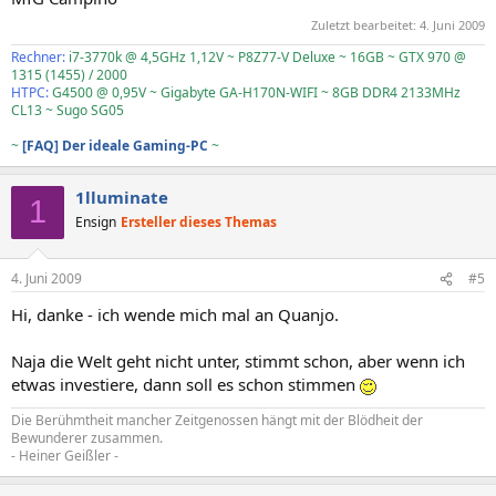
Zuletzt bearbeitet:
4. Juni 2009
Rechner:
i7-3770k @ 4,5GHz 1,12V ~ P8Z77-V Deluxe ~ 16GB ~ GTX 970 @
1315 (1455) / 2000
HTPC:
G4500 @ 0,95V ~ Gigabyte GA-H170N-WIFI ~ 8GB DDR4 2133MHz
CL13 ~ Sugo SG05
~
[FAQ] Der ideale Gaming-PC
~
1lluminate
1
Ensign
Ersteller dieses Themas
4. Juni 2009
#5
Hi, danke - ich wende mich mal an Quanjo.
Naja die Welt geht nicht unter, stimmt schon, aber wenn ich
etwas investiere, dann soll es schon stimmen
Die Berühmtheit mancher Zeitgenossen hängt mit der Blödheit der
Bewunderer zusammen.
- Heiner Geißler -