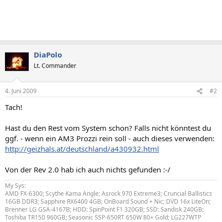
DiaPolo
Lt. Commander
4. Juni 2009
#2
Tach!
Hast du den Rest vom System schon? Falls nicht könntest du
ggf. - wenn ein AM3 Prozzi rein soll - auch dieses verwenden:
http://geizhals.at/deutschland/a430932.html
Von der Rev 2.0 hab ich auch nichts gefunden :-/
My Sys:
AMD FX-6300; Scythe Kama Angle; Asrock 970 Extreme3; Cruncial Ballistics
16GB DDR3; Sapphire RX6400 4GB; OnBoard Sound + Nic; DVD 16x LiteOn;
Brenner LG GSA-4167B; HDD: SpinPoint F1 320GB; SSD: Sandisk 240GB;
Toshiba TR150 960GB; Seasonic SSP-650RT 650W 80+ Gold; LG227WTP