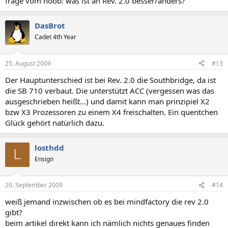
frage vom noob: was ist an Rev. 2.0 besser/anders?
DasBrot
Cadet 4th Year
25. August 2009
#13
Der Hauptunterschied ist bei Rev. 2.0 die Southbridge, da ist
die SB 710 verbaut. Die unterstützt ACC (vergessen was das
ausgeschrieben heißt...) und damit kann man prinzipiel X2
bzw X3 Prozessoren zu einem X4 freischalten. Ein quentchen
Glück gehört natürlich dazu.
losthdd
L
Ensign
20. September 2009
#14
weiß jemand inzwischen ob es bei mindfactory die rev 2.0
gibt?
beim artikel direkt kann ich nämlich nichts genaues finden