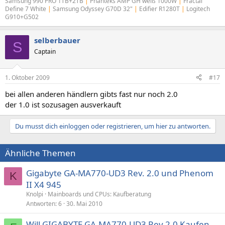
Samsung 990 PRO 1TB+2TB
|
Phanteks AMP GH weiß 1000W
|
Fractal
Define 7 White
|
Samsung Odyssey G70D 32"
|
Edifier R1280T
|
Logitech
G910+G502
selberbauer
S
Captain
1. Oktober 2009
#17
bei allen anderen händlern gibts fast nur noch 2.0
der 1.0 ist sozusagen ausverkauft
Du musst dich einloggen oder registrieren, um hier zu antworten.
Ähnliche Themen
Gigabyte GA-MA770-UD3 Rev. 2.0 und Phenom
K
II X4 945
Knolpi
Mainboards und CPUs: Kaufberatung
Antworten
6
30. Mai 2010
Will GIGABYTE GA-MA770-UD3 Rev 2.0 Kaufen,