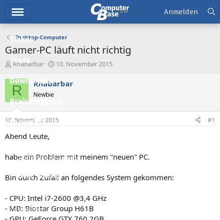
Hauptmenü
Anmelden
Desktop-Computer
Ticker
Gamer-PC läuft nicht richtig
Tests
E
E
Rhabarbar
10. November 2015
r
r
Downloads
s
s
Rhabarbar
R
t
t
Newbie
e
e
Preisvergleich
l
l
l
l
10. November 2015
#1
Forum
e
t
r
a
Abend Leute,
Aktuelles
m
habe ein Problem mit meinem "neuen" PC.
Empfohlene Inhalte
Neue Beiträge
Bin durch Zufall an folgendes System gekommen:
Neueste Aktivitäten
- CPU: Intel i7-2600 @3,4 GHz
- MB: Biostar Group H61B
Leserartikel
- GPU: GeForce GTX 760 2GB