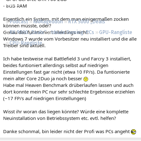
Regeln
- 8GB RAM
Eigentlich ein System, mit dem man einigermaßen zocken
Podcast
RAMageddon
RTX 5000 „Deals“
können müsste, oder?
Genau das funktioniert allerdings nicht.
RX 9000 „Deals“
Ideale Gaming-PCs
GPU-Rangliste
Windows 7 wurde vom Vorbesitzer neu installiert und die alle
CPU-Rangliste
Treiber sind aktuell.
Ich habe testweise mal Battlefield 3 und Farcry 3 installiert,
beides funtioniert allerdings selbst auf niedrigen
Einstellungen fast gar nicht (etwa 10 FP/s). Da funtionierte
mein alter Core 2Duo ja noch besser
Habe mal Heaven Benchmark drüberlaufen lassen und auch
dort konnte mein PC nur sehr schlechte Ergebnisse erziehlen
(~17 FP/s auf niedrigen Einstellungen)
Wisst ihr woran das liegen könnte? Würde eine komplette
Neuinstallation von Betriebssystem etc. evtl. helfen?
Danke schonmal, bin leider nicht der Profi was PCs angeht