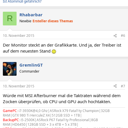
Ist Atommüll gefährlich?
Rhabarbar
R
Newbie
Ersteller dieses Themas
10. November 2015
#6
Der Monitor steckt an der Grafikkarte. Und ja, der Treiber ist
auf dem neuesten Stand
GremlinGT
Commander
10. November 2015
#7
Würde mit MSI Afterburner mal die Taktraten während dem
Zocken überprüfen, ob CPU und GPU auch hochtakten.
GamePC
: i7-3930K@4,0 Ghz|ASRock X79 Fatal1ty Champion|32GB
RAM|GTX 980 Ti HerculeZ X4|512GB SSD + 1TB|
BackupPC
: i5-2500K|ASRock P67 Fatal1ty Professional|8GB
RAM|HD6450|128GB SSD + 3 x 4TB + 5 x 3TB|