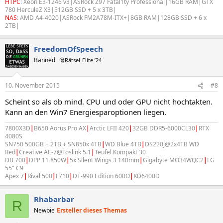
HTPC
: Xeon E3-1246 v3|ASRock Z97 Fatal1ty Professional|16GB RAM|GTX
780 HerculeZ X3|512GB SSD + 5 x 3TB|
NAS
: AMD A4-4020|ASRock FM2A78M-ITX+|8GB RAM|128GB SSD + 6 x
2TB|
FreedomOfSpeech
Banned
🎅Rätsel-Elite ’24
10. November 2015
#8
Scheint so als ob mind. CPU und oder GPU nicht hochtakten.
Kann an den Win7 Energiesparoptionen liegen.
7800X3D
|
B650 Aorus Pro AX
|
Arctic LFII 420
|
32GB DDR5-6000CL30
|
RTX
4080S
SN750 500GB + 2TB + SN850x 4TB
|
WD Blue 4TB
|
DS220j@2x4TB WD
Red
|
Creative AE-7@Toslink 5.1
|
Teufel Kompakt 30
DB 700
|
DPP 11 850W
|
5x Silent Wings 3 140mm
|
Gigabyte MO34WQC2
|
LG
55" C9
Apex 7
|
Rival 500
|
F710
|
DT-990 Edition 600Ω
|
KD6400D
Rhabarbar
R
Newbie
Ersteller dieses Themas