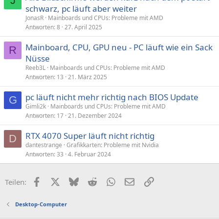
J
schwarz, pc läuft aber weiter
JonasR
Mainboards und CPUs: Probleme mit AMD
Antworten
8
27. April 2025
Mainboard, CPU, GPU neu - PC läuft wie ein Sack
R
Nüsse
Reeb3L
Mainboards und CPUs: Probleme mit AMD
Antworten
13
21. März 2025
pc läuft nicht mehr richtig nach BIOS Update
G
Gimli2k
Mainboards und CPUs: Probleme mit AMD
Antworten
17
21. Dezember 2024
RTX 4070 Super läuft nicht richtig
D
dantestrange
Grafikkarten: Probleme mit Nvidia
Antworten
33
4. Februar 2024
Facebook
X (Twitter)
Bluesky
Reddit
WhatsApp
E-Mail
Link
Teilen:
Desktop-Computer