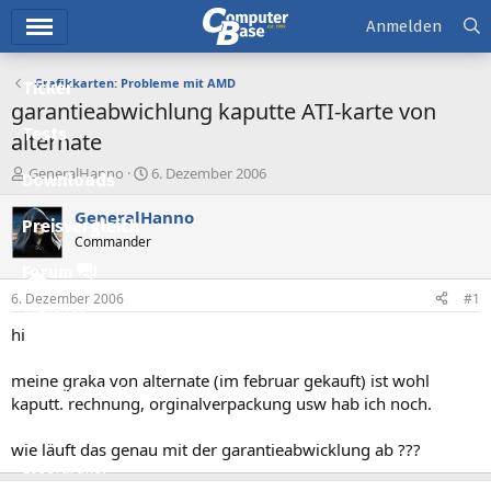
Hauptmenü
Anmelden
Grafikkarten: Probleme mit AMD
Ticker
garantieabwichlung kaputte ATI-karte von
Tests
alternate
E
E
GeneralHanno
6. Dezember 2006
Downloads
r
r
s
s
GeneralHanno
Preisvergleich
t
t
Commander
e
e
l
l
Forum
l
l
6. Dezember 2006
#1
e
t
Aktuelles
r
a
hi
m
Empfohlene Inhalte
meine graka von alternate (im februar gekauft) ist wohl
Neue Beiträge
kaputt. rechnung, orginalverpackung usw hab ich noch.
Neueste Aktivitäten
wie läuft das genau mit der garantieabwicklung ab ???
Leserartikel