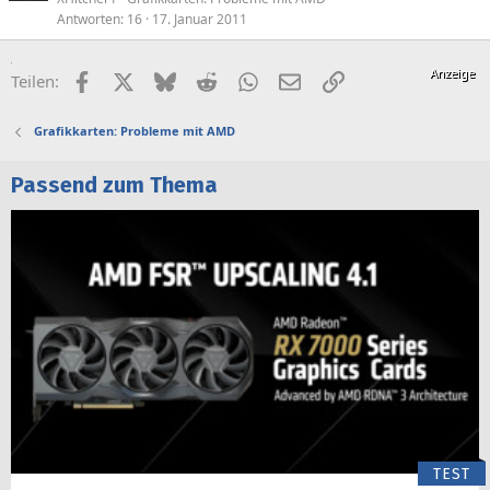
Antworten
16
17. Januar 2011
Facebook
X (Twitter)
Bluesky
Reddit
WhatsApp
E-Mail
Link
Teilen:
Grafikkarten: Probleme mit AMD
Passend zum Thema
TEST