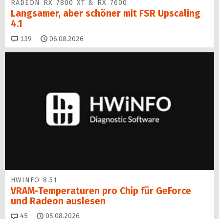
RADEON RX 7800 XT & RX 7600
Langsamer, aber schöner mit FSR Upscaling
4.1
Kommentare
139
06.08.2026
HWINFO 8.51
VRAM-Temperaturen pro Chip für GeForce
und Radeon auslesen
Kommentare
45
05.08.2026