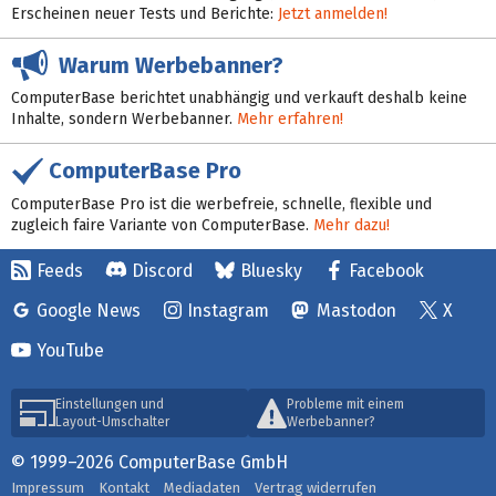
Erscheinen neuer Tests und Berichte:
Jetzt anmelden!
Warum Werbebanner?
ComputerBase berichtet unabhängig und verkauft deshalb keine
Inhalte, sondern Werbebanner.
Mehr erfahren!
ComputerBase Pro
ComputerBase Pro ist die werbefreie, schnelle, flexible und
zugleich faire Variante von ComputerBase.
Mehr dazu!
Feeds
Discord
Bluesky
Facebook
Google News
Instagram
Mastodon
X
YouTube
Einstellungen und
Probleme mit einem
Layout-Umschalter
Werbebanner?
© 1999–2026 ComputerBase GmbH
Impressum
Kontakt
Mediadaten
Vertrag widerrufen