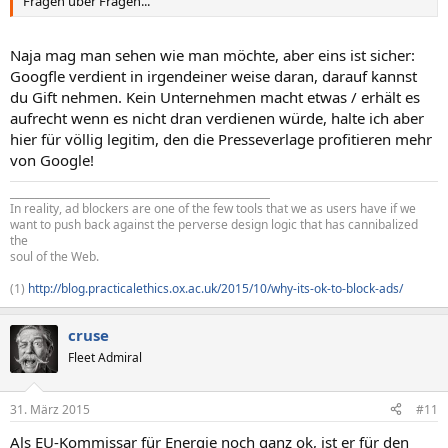
Fragen über Fragen...
Naja mag man sehen wie man möchte, aber eins ist sicher:
Googfle verdient in irgendeiner weise daran, darauf kannst
du Gift nehmen. Kein Unternehmen macht etwas / erhält es
aufrecht wenn es nicht dran verdienen würde, halte ich aber
hier für völlig legitim, den die Presseverlage profitieren mehr
von Google!
____________________________________________________
In reality, ad blockers are one of the few tools that we as users have if we
want to push back against the perverse design logic that has cannibalized
the
soul of the Web.
(1)
http://blog.practicalethics.ox.ac.uk/2015/10/why-its-ok-to-block-ads/
cruse
Fleet Admiral
31. März 2015
#11
Als EU-Kommissar für Energie noch ganz ok, ist er für den