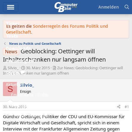
Hauptmenü
Anmelden
Ticker
Es gelten die
Sonderregeln des Forums Politik und
Gesellschaft
.
Tests
News zu Politik und Gesellschaft
Downloads
Geoblocking: Oettinger will
News
Inhaltsschranken nur langsam öffnen
Preisvergleich
E
E
Silvio_
30. März 2015
Zur News: Geoblocking: Oettinger will
r
r
Forum
Inhaltsschranken nur langsam öffnen
s
s
t
t
Silvio_
Aktuelles
S
e
e
Ensign
l
l
Empfohlene Inhalte
l
l
e
t
Neue Beiträge
30. März 2015
#1
r
a
m
Neueste Aktivitäten
Günther Oettinger, Politiker der CDU und EU-Kommissar für
Digitale Wirtschaft und Gesellschaft, spricht sich in einem
Leserartikel
Interview mit der Frankfurter Allgemeinen Zeitung gegen