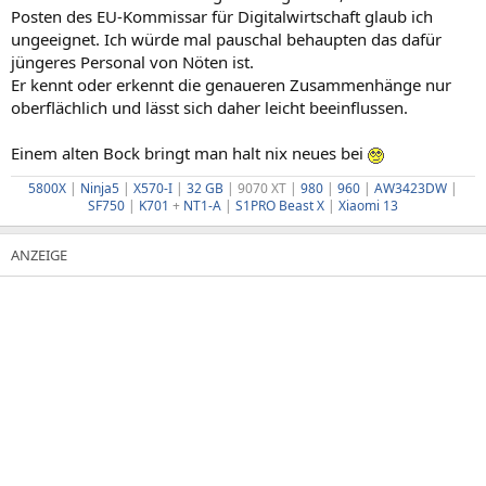
Posten des EU-Kommissar für Digitalwirtschaft glaub ich
ungeeignet. Ich würde mal pauschal behaupten das dafür
jüngeres Personal von Nöten ist.
Er kennt oder erkennt die genaueren Zusammenhänge nur
oberflächlich und lässt sich daher leicht beeinflussen.
Einem alten Bock bringt man halt nix neues bei
5800X
|
Ninja5
|
X570-I
|
32 GB
| 9070 XT |
980
|
960
|
AW3423DW
|
SF750
|
K701
+
NT1-A
|
S1PRO
Beast X
|
Xiaomi 13