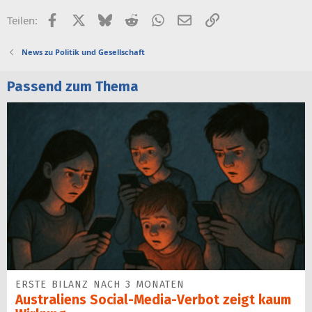
Facebook
X (Twitter)
Bluesky
Reddit
WhatsApp
E-Mail
Link
Teilen:
News zu Politik und Gesellschaft
Passend zum Thema
ERSTE BILANZ NACH 3 MONATEN
Australiens Social-Media-Verbot zeigt kaum