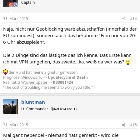
Captain
31. März 2015
#14
Naja, nicht nur Geoblocking wäre abzuschaffen (innerhalb der
EU zumindest), sondern auch das berühmte "Film nur von 20-
6 Uhr abzuspielen".
Die 2 Dinge sind das lästigste das ich kenne. Das Erste kann
ich mit VPN umgehen, das zweite...ka, weiß da wer was?
der Hund hat meine Signatur gefressen
Prognose:
Windows 10
->
Updatecycle of Death
Realität:
2 Wochen später
->
KB3081424
"The cost of troubling me seems to worry you little."
bluntman
Lt. Commander
🎅Rätsel-Elite ’12
31. März 2015
#15
Mal ganz nebenbei - niemand hats gemerkt - wird die