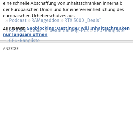
eine schnelle Abschaffung von Inhaltsschranken innerhalb
Regeln
der Europäischen Union und für eine Vereinheitlichung des
europäischen Urheberschutzes aus.
Podcast
RAMageddon
RTX 5000 „Deals“
Zur News:
Geoblocking: Oettinger will Inhaltsschranken
RX 9000 „Deals“
Ideale Gaming-PCs
GPU-Rangliste
nur langsam öffnen
CPU-Rangliste