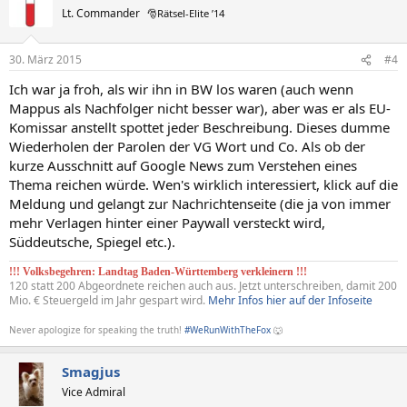
Lt. Commander
🎅Rätsel-Elite ’14
30. März 2015
#4
Ich war ja froh, als wir ihn in BW los waren (auch wenn
Mappus als Nachfolger nicht besser war), aber was er als EU-
Komissar anstellt spottet jeder Beschreibung. Dieses dumme
Wiederholen der Parolen der VG Wort und Co. Als ob der
kurze Ausschnitt auf Google News zum Verstehen eines
Thema reichen würde. Wen's wirklich interessiert, klick auf die
Meldung und gelangt zur Nachrichtenseite (die ja von immer
mehr Verlagen hinter einer Paywall versteckt wird,
Süddeutsche, Spiegel etc.).
!!! Volksbegehren: Landtag Baden-Württemberg verkleinern !!!
120 statt 200 Abgeordnete reichen auch aus. Jetzt unterschreiben, damit 200
Mio. € Steuergeld im Jahr gespart wird.
Mehr Infos hier auf der Infoseite
Never apologize for speaking the truth!
#WeRunWithTheFox
🐺
Smagjus
Vice Admiral