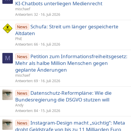
KI-Chatbots unter­lie­gen Medien­recht
mischaef
Antworten
32
16. Juli 2026
Schufa: Streit um länger gespeicherte
News
Altdaten
PhiE
Antworten
66
16. Juli 2026
Petition zum Informations­frei­heits­gesetz:
News
M
Mehr als halbe Mil­lion Men­schen gegen
geplante Änderungen
mischaef
Antworten
69
16. Juli 2026
Datenschutz-Reformpläne: Wie die
News
Bundesregierung die DSGVO stutzen will
Andy
Antworten
84
15. Juli 2026
Instagram-Design macht „süchtig“: Meta
News
droht Geldstrafe von bis zu 11 Milliarden Euro