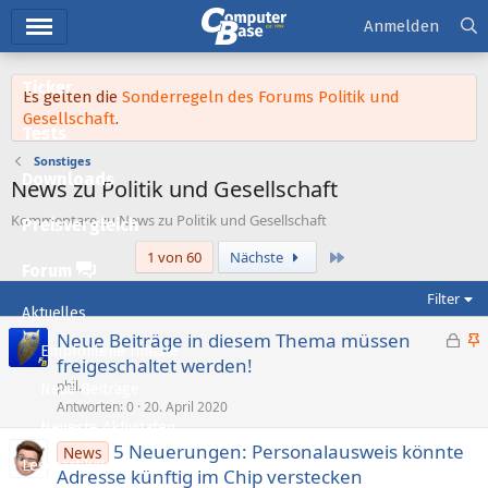
Hauptmenü
Anmelden
Ticker
Es gelten die
Sonderregeln des Forums Politik und
Gesellschaft
.
Tests
Sonstiges
Downloads
News zu Politik und Gesellschaft
Kommentare zu News zu Politik und Gesellschaft
Preisvergleich
Letzte
1 von 60
Nächste
Forum
Filter
Aktuelles
G
Neue Beiträge in diesem Thema müssen
Empfohlene Inhalte
e
n
freigeschaltet werden!
s
g
phil.
Neue Beiträge
p
e
Antworten
0
20. April 2020
Neueste Aktivitäten
e
p
5 Neuerungen: Personalausweis könnte
r
i
News
Leserartikel
Adresse künftig im Chip verstecken
r
n