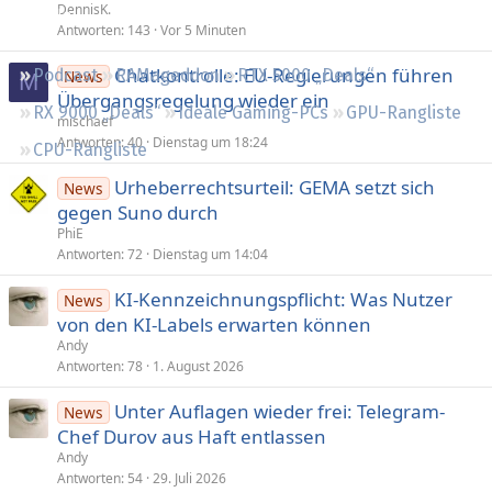
t
n
DennisK.
Regeln
Antworten
143
Vor 5 Minuten
t
Chatkontrolle: EU-Regierungen führen
Podcast
RAMageddon
RTX 5000 „Deals“
News
M
Übergangsregelung wieder ein
RX 9000 „Deals“
Ideale Gaming-PCs
GPU-Rangliste
mischaef
Antworten
40
Dienstag um 18:24
CPU-Rangliste
Urheberrechtsurteil: GEMA setzt sich
News
gegen Suno durch
PhiE
Antworten
72
Dienstag um 14:04
KI-Kennzeichnungspflicht: Was Nutzer
News
von den KI-Labels erwarten können
Andy
Antworten
78
1. August 2026
Unter Auflagen wieder frei: Telegram-
News
Chef Durov aus Haft entlassen
Andy
Antworten
54
29. Juli 2026