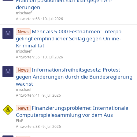
Fraktion positio­niert sich klar gegen Än­
derungen
mischaef
Antworten
68
10. Juli 2026
Mehr als 5.000 Festnahmen: Interpol
News
M
gelingt em­pfind­licher Schlag ge­gen Online-
Krimina­li­tät
mischaef
Antworten
35
10. Juli 2026
Informationsfreiheitsgesetz: Protest
News
M
gegen Änder­un­­gen durch die Bun­des­re­gierung
wächst
mischaef
Antworten
41
9. Juli 2026
Finanzierungsprobleme: Internationale
News
Computer­spiele­­sammlung vor dem Aus
PhiE
Antworten
83
9. Juli 2026