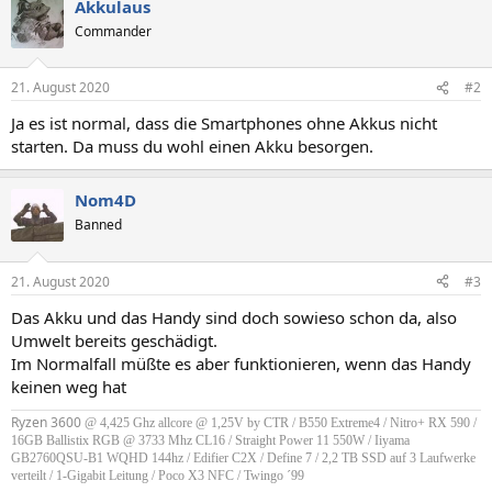
Akkulaus
Commander
21. August 2020
#2
Ja es ist normal, dass die Smartphones ohne Akkus nicht
starten. Da muss du wohl einen Akku besorgen.
Nom4D
Banned
21. August 2020
#3
Das Akku und das Handy sind doch sowieso schon da, also
Umwelt bereits geschädigt.
Im Normalfall müßte es aber funktionieren, wenn das Handy
keinen weg hat
Ryzen 3600
@ 4,425 Ghz allcore @ 1,25V by CTR / B550 Extreme4 / Nitro+ RX 590 /
16GB Ballistix RGB @ 3733 Mhz CL16
/ Straight Power 11 550W /
Iiyama
GB2760QSU-B1 WQHD 144hz / Edifier C2X / Define 7 / 2,2 TB SSD auf 3 Laufwerke
verteilt / 1-Gigabit Leitung / Poco X3 NFC / Twingo ´99