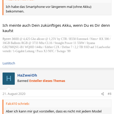
Ich habe das Smartphone vor längerem mal (ohne Akku)
bekommen.
Ich meinte auch Dein zukünftiges Akku, wenn Du es Dir denn
kaufst
Ryzen 3600
@ 4,425 Ghz allcore @ 1,25V by CTR / B550 Extreme4 / Nitro+ RX 590 /
16GB Ballistix RGB @ 3733 Mhz CL16
/ Straight Power 11 550W /
Iiyama
GB2760QSU-B1 WQHD 144hz / Edifier C2X / Define 7 / 2,2 TB SSD auf 3 Laufwerke
verteilt / 1-Gigabit Leitung / Poco X3 NFC / Twingo ´99
Lustitsch
HaZweiOh
H
Banned
Ersteller dieses Themas
21. August 2020
#8
Falc410 schrieb:
Aber ich kann mir gut vorstellen, dass es nicht mit jedem Model