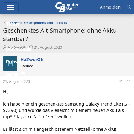
Hauptmenü
Anmelden
Android-Smartphones und -Tablets
Ticker
Geschenktes Alt-Smartphone: ohne Akku
Tests
startbar?
E
E
HaZweiOh
21. August 2020
Downloads
r
r
s
s
HaZweiOh
H
Preisvergleich
t
t
Banned
e
e
l
l
Forum
l
l
21. August 2020
#1
e
t
Aktuelles
r
a
Hi,
m
Empfohlene Inhalte
ich habe hier ein geschenktes Samsung Galaxy Trend Lite (GT-
Neue Beiträge
S7390) und würde das vielleicht mit einem neuen Akku als
mp3-Player o. Ä. "nutzen" wollen.
Neueste Aktivitäten
Leserartikel
Es lässt sich mit angeschlossenem Netzteil (ohne Akku)