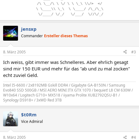
/\
.
\__/\
.
\
.
\/
.
\
.
\
.
\_\
.
\\/>
..
</
\
.
\____\\
.
\_\
..
\
.
\____/
.
/\_/\_\
.
\/____/
.
\/_/
...
\/___/
..
\//\/_/
jensxp
Commander
Ersteller dieses Themas
8. März 2005
#3
Ich weiss, gibt immer was Schnelleres. Aber ehrlich gesagt
sind mir 150 EUR und mehr für das "ab und zu mal zocken"
echt zuviel Geld.
Intel I5-6600 / 2x8192MB Gskill DDR4 / Gigabyte GA-B150N / Samsung
Evo840 SSD 500GB / MSI AERO MINI ITX GTX 1070 / bequiet! L8 CM 630W /
W10x64 / Logitech G710+ MX518 / iiyama Prolite XUB2792QSU-B1 /
Synology DS918+ / 3xWD Red 3TB
$t0Rm
Vice Admiral
8. März 2005
#4