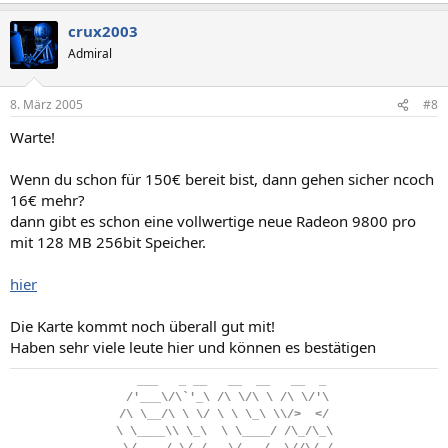
crux2003
Admiral
8. März 2005
#8
Warte!
Wenn du schon für 150€ bereit bist, dann gehen sicher ncoch
16€ mehr?
dann gibt es schon eine vollwertige neue Radeon 9800 pro
mit 128 MB 256bit Speicher.
hier
Die Karte kommt noch überall gut mit!
Haben sehr viele leute hier und können es bestätigen
..
___
...
_
.
__
...
__
..
__
...
__
..
_
.
/'___\/\`'_\
.
/\
.
\/\
.
\
.
/\
.
\/'\
/\
.
\__/\
.
\
.
\/
.
\
.
\
.
\_\
.
\\/>
..
</
\
.
\____\\
.
\_\
..
\
.
\____/
.
/\_/\_\