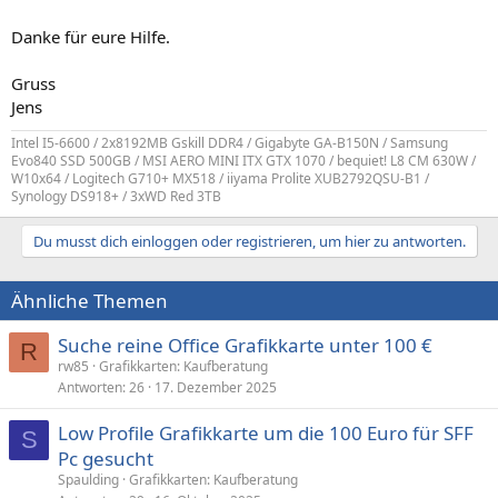
Danke für eure Hilfe.
Gruss
Jens
Intel I5-6600 / 2x8192MB Gskill DDR4 / Gigabyte GA-B150N / Samsung
Evo840 SSD 500GB / MSI AERO MINI ITX GTX 1070 / bequiet! L8 CM 630W /
W10x64 / Logitech G710+ MX518 / iiyama Prolite XUB2792QSU-B1 /
Synology DS918+ / 3xWD Red 3TB
Du musst dich einloggen oder registrieren, um hier zu antworten.
Ähnliche Themen
Suche reine Office Grafikkarte unter 100 €
R
rw85
Grafikkarten: Kaufberatung
Antworten
26
17. Dezember 2025
Low Profile Grafikkarte um die 100 Euro für SFF
S
Pc gesucht
Spaulding
Grafikkarten: Kaufberatung