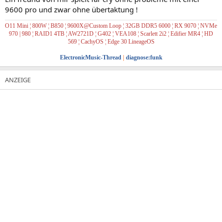
9600 pro und zwar ohne übertaktung !
O11 Mini ¦ 800W ¦ B850 ¦ 9600X@Custom Loop ¦ 32GB DDR5 6000 ¦ RX 9070 ¦ NVMe
970 | 980
¦ RAID1
4TB ¦ AW2721D ¦ G402 ¦ VEA108 ¦ Scarlett 2i2
¦ Edifier MR4
¦
HD
569
¦
CachyOS
¦
Edge 30 LineageOS
ElectronicMusic-Thread
|
diagnose:funk