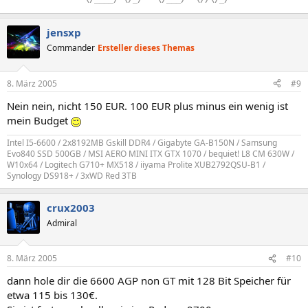
.
\/____/
.
\/_/
...
\/___/
..
\//\/_/
jensxp
Commander
Ersteller dieses Themas
8. März 2005
#9
Nein nein, nicht 150 EUR. 100 EUR plus minus ein wenig ist
mein Budget
Intel I5-6600 / 2x8192MB Gskill DDR4 / Gigabyte GA-B150N / Samsung
Evo840 SSD 500GB / MSI AERO MINI ITX GTX 1070 / bequiet! L8 CM 630W /
W10x64 / Logitech G710+ MX518 / iiyama Prolite XUB2792QSU-B1 /
Synology DS918+ / 3xWD Red 3TB
crux2003
Admiral
8. März 2005
#10
dann hole dir die 6600 AGP non GT mit 128 Bit Speicher für
etwa 115 bis 130€.