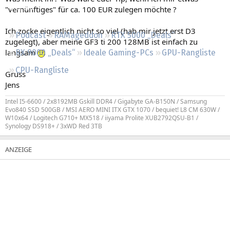
Regeln
"vernünftiges" für ca. 100 EUR zulegen möchte ?
Ich zocke eigentlich nicht so viel (hab mir jetzt erst D3
Podcast
RAMageddon
RTX 5000 „Deals“
zugelegt), aber meine GF3 ti 200 128MB ist einfach zu
langsam
RX 9000 „Deals“
Ideale Gaming-PCs
GPU-Rangliste
CPU-Rangliste
Gruss
Jens
Intel I5-6600 / 2x8192MB Gskill DDR4 / Gigabyte GA-B150N / Samsung
Evo840 SSD 500GB / MSI AERO MINI ITX GTX 1070 / bequiet! L8 CM 630W /
W10x64 / Logitech G710+ MX518 / iiyama Prolite XUB2792QSU-B1 /
Synology DS918+ / 3xWD Red 3TB