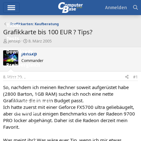
Hauptmenü
Anmelden
Grafikkarten: Kaufberatung
Ticker
Grafikkarte bis 100 EUR ? Tips?
Tests
E
E
jensxp
8. März 2005
r
r
Downloads
s
s
jensxp
t
t
Commander
e
e
Preisvergleich
l
l
l
l
8. März 2005
#1
Forum
e
t
r
a
So, nachdem ich meinen Rechner soweit aufgerüstet habe
Aktuelles
m
(2800 Barton, 1GB RAM) suche ich noch eine nette
Grafikkarte die in mein Budget passt.
Empfohlene Inhalte
Ich hatte zuerst mit einer Geforce FX5700 ultra geliebäugelt,
Neue Beiträge
aber die wird laut einigen Benchmarks von der Radeon 9700
PRO locker abgehängt. Daher ist die Radeon derzeit mein
Neueste Aktivitäten
Favorit.
Leserartikel
Was meint ihr? Was wäre euer Tip, wenn ich mir etwas