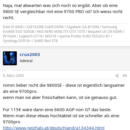
Naja, mal abwarten was sich noch so ergibt. Aber ob eine
9800 SE vergleichbar mit eine 9700 PRO ist? Ich weiss nicht
recht.
Intel I5-6600 / 2x8192MB Gskill DDR4 / Gigabyte GA-B150N / Samsung
Evo840 SSD 500GB / MSI AERO MINI ITX GTX 1070 / bequiet! L8 CM 630W /
W10x64 / Logitech G710+ MX518 / iiyama Prolite XUB2792QSU-B1 /
Synology DS918+ / 3xWD Red 3TB
crux2003
Admiral
8. März 2005
#6
nimm lieber nicht die 9800SE - diese ist eigentlich langsamer
als eine 9700pro.
wenn man sie aber fresichalten kann, ist sie genauso gut.
Für 115€ wäre dann eine 6600 AGP non GT das beste.
Wenn man diese etwas hochtaktet ist sie schneller als eine
9700pro
http://www.geizhals.at/deutschland/a134344.html