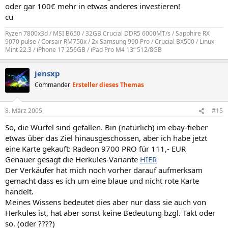
oder gar 100€ mehr in etwas anderes investieren!
cu
Ryzen 7800x3d / MSI B650 / 32GB Crucial DDR5 6000MT/s / Sapphire RX
9070 pulse / Corsair RM750x / 2x Samsung 990 Pro / Crucial BX500 / Linux
Mint 22.3 / iPhone 17 256GB / iPad Pro M4 13“ 512/8GB
jensxp
Commander
Ersteller dieses Themas
8. März 2005
#15
So, die Würfel sind gefallen. Bin (natürlich) im ebay-fieber
etwas über das Ziel hinausgeschossen, aber ich habe jetzt
eine Karte gekauft: Radeon 9700 PRO für 111,- EUR
Genauer gesagt die Herkules-Variante
HIER
Der Verkäufer hat mich noch vorher darauf aufmerksam
gemacht dass es ich um eine blaue und nicht rote Karte
handelt.
Meines Wissens bedeutet dies aber nur dass sie auch von
Herkules ist, hat aber sonst keine Bedeutung bzgl. Takt oder
so. (oder ????)