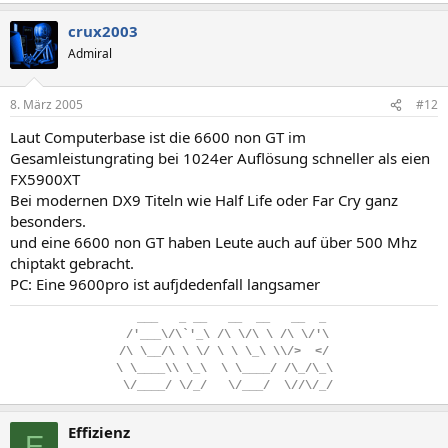
crux2003
Admiral
8. März 2005
#12
Laut Computerbase ist die 6600 non GT im
Gesamleistungrating bei 1024er Auflösung schneller als eien
FX5900XT
Bei modernen DX9 Titeln wie Half Life oder Far Cry ganz
besonders.
und eine 6600 non GT haben Leute auch auf über 500 Mhz
chiptakt gebracht.
PC: Eine 9600pro ist aufjdedenfall langsamer
..
___
...
_
.
__
...
__
..
__
...
__
..
_
.
/'___\/\`'_\
.
/\
.
\/\
.
\
.
/\
.
\/'\
/\
.
\__/\
.
\
.
\/
.
\
.
\
.
\_\
.
\\/>
..
</
\
.
\____\\
.
\_\
..
\
.
\____/
.
/\_/\_\
.
\/____/
.
\/_/
...
\/___/
..
\//\/_/
Effizienz
E