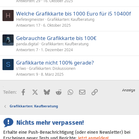
Antworten
29
16. Oktober 2025
Welche Grafikkarte bis 1000 Euro für i5 10400f
H
Hefeteigmeister
Grafikkarten: Kaufberatung
Antworten
17
6. Oktober 2025
Gebrauchte Grafikkarte bis 100€
panda.digital
Grafikkarten: Kaufberatung
Antworten
7
1. Dezember 2024
Grafikkarte nicht 100% gerade?
S
s1lwo
Grafikkarten: Diskussionen
Antworten
9
8. März 2025
Facebook
X (Twitter)
Bluesky
Reddit
WhatsApp
E-Mail
Link
Teilen:
Grafikkarten: Kaufberatung
Nichts mehr verpassen!
Erhalte eine Push-Benachrichtigung (oder einen Newsletter) bei
Erscheinen neuer Tests und Berichte:
Jetzt anmelden!