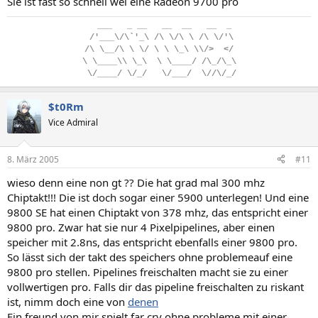
Sie ist fast so schnell wei eine Radeon 9700 pro
..
___
...
_
.
__
...
__
..
__
...
__
..
_
.
/'___\/\`'_\
.
/\
.
\/\
.
\
.
/\
.
\/'\
/\
.
\__/\
.
\
.
\/
.
\
.
\
.
\_\
.
\\/>
..
</
\
.
\____\\
.
\_\
..
\
.
\____/
.
/\_/\_\
.
\/____/
.
\/_/
...
\/___/
..
\//\/_/
$t0Rm
Vice Admiral
8. März 2005
#11
wieso denn eine non gt ?? Die hat grad mal 300 mhz
Chiptakt!!! Die ist doch sogar einer 5900 unterlegen! Und eine
9800 SE hat einen Chiptakt von 378 mhz, das entspricht einer
9800 pro. Zwar hat sie nur 4 Pixelpipelines, aber einen
speicher mit 2.8ns, das entspricht ebenfalls einer 9800 pro.
So lässt sich der takt des speichers ohne problemeauf eine
9800 pro stellen. Pipelines freischalten macht sie zu einer
vollwertigen pro. Falls dir das pipeline freischalten zu riskant
ist, nimm doch eine von
denen
Ein freund von mir spielt far cry ohne probleme mit einer