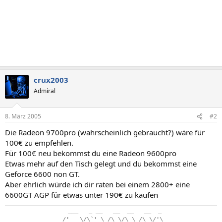
crux2003
Admiral
8. März 2005
#2
Die Radeon 9700pro (wahrscheinlich gebraucht?) wäre für
100€ zu empfehlen.
Für 100€ neu bekommst du eine Radeon 9600pro
Etwas mehr auf den Tisch gelegt und du bekommst eine
Geforce 6600 non GT.
Aber ehrlich würde ich dir raten bei einem 2800+ eine
6600GT AGP für etwas unter 190€ zu kaufen
..
___
...
_
.
__
...
__
..
__
...
__
..
_
.
/'___\/\`'_\
.
/\
.
\/\
.
\
.
/\
.
\/'\