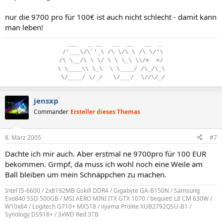
nur die 9700 pro für 100€ ist auch nicht schlecht - damit kann
man leben!
..
___
...
_
.
__
...
__
..
__
...
__
..
_
.
/'___\/\`'_\
.
/\
.
\/\
.
\
.
/\
.
\/'\
/\
.
\__/\
.
\
.
\/
.
\
.
\
.
\_\
.
\\/>
..
</
\
.
\____\\
.
\_\
..
\
.
\____/
.
/\_/\_\
.
\/____/
.
\/_/
...
\/___/
..
\//\/_/
jensxp
Commander
Ersteller dieses Themas
8. März 2005
#7
Dachte ich mir auch. Aber erstmal ne 9700pro für 100 EUR
bekommen. Grmpf, da muss ich wohl noch eine Weile am
Ball bleiben um mein Schnäppchen zu machen.
Intel I5-6600 / 2x8192MB Gskill DDR4 / Gigabyte GA-B150N / Samsung
Evo840 SSD 500GB / MSI AERO MINI ITX GTX 1070 / bequiet! L8 CM 630W /
W10x64 / Logitech G710+ MX518 / iiyama Prolite XUB2792QSU-B1 /
Synology DS918+ / 3xWD Red 3TB