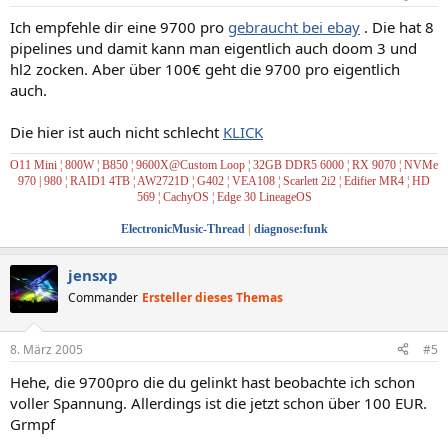
Ich empfehle dir eine 9700 pro
gebraucht bei ebay
. Die hat 8
pipelines und damit kann man eigentlich auch doom 3 und
hl2 zocken. Aber über 100€ geht die 9700 pro eigentlich
auch.
Die hier ist auch nicht schlecht
KLICK
O11 Mini ¦ 800W ¦ B850 ¦ 9600X@Custom Loop ¦ 32GB DDR5 6000 ¦ RX 9070 ¦ NVMe
970 | 980
¦ RAID1
4TB ¦ AW2721D ¦ G402 ¦ VEA108 ¦ Scarlett 2i2
¦ Edifier MR4
¦
HD
569
¦
CachyOS
¦
Edge 30 LineageOS
ElectronicMusic-Thread
|
diagnose:funk
jensxp
Commander
Ersteller dieses Themas
8. März 2005
#5
Hehe, die 9700pro die du gelinkt hast beobachte ich schon
voller Spannung. Allerdings ist die jetzt schon über 100 EUR.
Grmpf