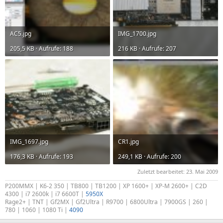
AC5.jpg
IMG_1700.jpg
205,5 KB · Aufrufe: 188
216 KB · Aufrufe: 207
IMG_1697.jpg
CR1.jpg
176,3 KB · Aufrufe: 193
249,1 KB · Aufrufe: 200
Zuletzt bearbeitet:
23. Mai 2009
P200MMX | K6-2 350 | TB800 | TB1200 | XP 1600+ | XP-M 2600+ | C2D
4300 | i7 2600k | i7 6600T |
5950X
Rage2+ | TNT | Gf2MX | Gf2Ultra | R9700 | 6800Ultra | 7900GS | 260 |
780 | 1060 | 1080 Ti |
4090