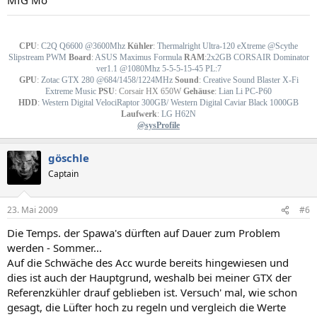
-
-
CPU
:
C2Q Q6600 @3600Mhz
Kühler
:
Thermalright Ultra-120 eXtreme @Scythe
Slipstream PWM
Board
:
ASUS Maximus Formula
RAM
:
2x2GB CORSAIR Dominator
ver1.1 @1080Mhz 5-5-5-15-45 PL:7
GPU
:
Zotac GTX 280 @684/1458/1224MHz
Sound
:
Creative Sound Blaster X-Fi
Extreme Music
PSU
:
Corsair HX 650W
Gehäuse
:
Lian Li PC-P60
HDD
:
Western Digital VelociRaptor 300GB/ Western Digital Caviar Black 1000GB
Laufwerk
:
LG H62N
@sysProfile
göschle
Captain
23. Mai 2009
#6
Die Temps. der Spawa's dürften auf Dauer zum Problem
werden - Sommer...
Auf die Schwäche des Acc wurde bereits hingewiesen und
dies ist auch der Hauptgrund, weshalb bei meiner GTX der
Referenzkühler drauf geblieben ist. Versuch' mal, wie schon
gesagt, die Lüfter hoch zu regeln und vergleich die Werte