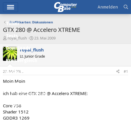
Hauptmenü
Anmelden
Grafikkarten: Diskussionen
Ticker
GTX 280 @ Accelero XTREME
Tests
E
E
royal_flush
23. Mai 2009
r
r
Downloads
s
s
royal_flush
t
t
Lt. Junior Grade
e
e
Preisvergleich
l
l
l
l
23. Mai 2009
#1
Forum
e
t
r
a
Moin Moin
Aktuelles
m
ich hab eine GTX 280 @ Accelero XTREME:
Empfohlene Inhalte
Neue Beiträge
Core 756
Shader 1512
Neueste Aktivitäten
GDDR3 1269
Leserartikel