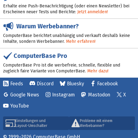
Erhalte eine Push-Benachrichtigung (oder einen Newsletter) bei
Erscheinen neuer Tests und Berichte:
Jetzt anmelden!
Warum Werbebanner?
ComputerBase berichtet unabhängig und verkauft deshalb keine
Inhalte, sondern Werbebanner.
Mehr erfahren!
ComputerBase Pro
ComputerBase Pro ist die werbefreie, schnelle, flexible und
zugleich faire Variante von ComputerBase.
Mehr dazu!
Feeds
Discord
Bluesky
Facebook
Google News
Instagram
Mastodon
X
YouTube
Einstellungen und
Probleme mit einem
Layout-Umschalter
Werbebanner?
© 1999–2026 ComputerBase GmbH