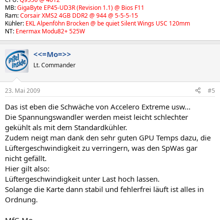
MB:
GigaByte EP45-UD3R (Revision 1.1) @ Bios F11
Ram:
Corsair XMS2 4GB DDR2 @ 944 @ 5-5-5-15
Kühler:
EKL Alpenföhn Brocken @ be quiet Silent Wings USC 120mm
NT:
Enermax Modu82+ 525W
<<=Mo=>>
Lt. Commander
23. Mai 2009
#5
Das ist eben die Schwäche von Accelero Extreme usw...
Die Spannungswandler werden meist leicht schlechter
gekühlt als mit dem Standardkühler.
Zudem neigt man dank den sehr guten GPU Temps dazu, die
Lüftergeschwindigkeit zu verringern, was den SpWas gar
nicht gefällt.
Hier gilt also:
Lüftergeschwindigkeit unter Last hoch lassen.
Solange die Karte dann stabil und fehlerfrei läuft ist alles in
Ordnung.
MfG Mo