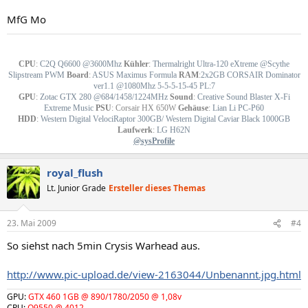
MfG Mo
-
-
CPU
:
C2Q Q6600 @3600Mhz
Kühler
:
Thermalright Ultra-120 eXtreme @Scythe
Slipstream PWM
Board
:
ASUS Maximus Formula
RAM
:
2x2GB CORSAIR Dominator
ver1.1 @1080Mhz 5-5-5-15-45 PL:7
GPU
:
Zotac GTX 280 @684/1458/1224MHz
Sound
:
Creative Sound Blaster X-Fi
Extreme Music
PSU
:
Corsair HX 650W
Gehäuse
:
Lian Li PC-P60
HDD
:
Western Digital VelociRaptor 300GB/ Western Digital Caviar Black 1000GB
Laufwerk
:
LG H62N
@sysProfile
royal_flush
Lt. Junior Grade
Ersteller dieses Themas
23. Mai 2009
#4
So siehst nach 5min Crysis Warhead aus.
http://www.pic-upload.de/view-2163044/Unbenannt.jpg.html
GPU:
GTX 460 1GB @ 890/1780/2050 @ 1,08v
CPU:
Q9550 @ 4012