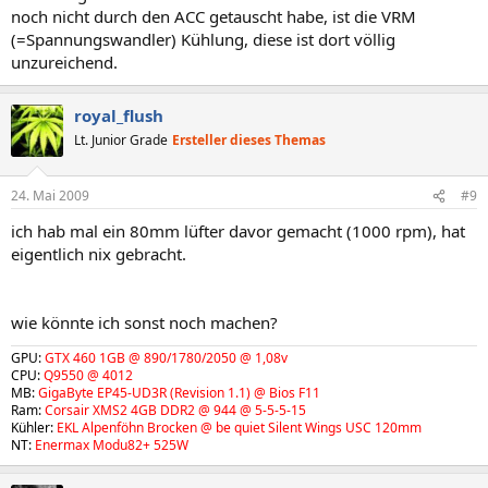
noch nicht durch den ACC getauscht habe, ist die VRM
(=Spannungswandler) Kühlung, diese ist dort völlig
unzureichend.
royal_flush
Lt. Junior Grade
Ersteller dieses Themas
24. Mai 2009
#9
ich hab mal ein 80mm lüfter davor gemacht (1000 rpm), hat
eigentlich nix gebracht.
wie könnte ich sonst noch machen?
GPU:
GTX 460 1GB @ 890/1780/2050 @ 1,08v
CPU:
Q9550 @ 4012
MB:
GigaByte EP45-UD3R (Revision 1.1) @ Bios F11
Ram:
Corsair XMS2 4GB DDR2 @ 944 @ 5-5-5-15
Kühler:
EKL Alpenföhn Brocken @ be quiet Silent Wings USC 120mm
NT:
Enermax Modu82+ 525W