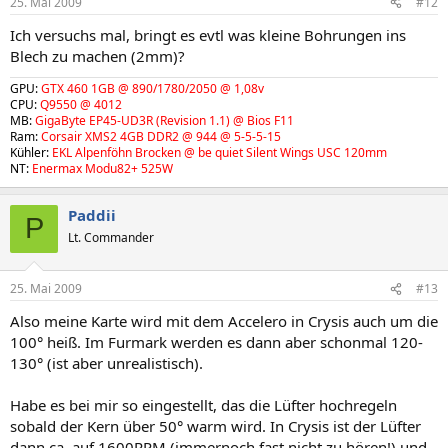
25. Mai 2009
#12
Ich versuchs mal, bringt es evtl was kleine Bohrungen ins
Blech zu machen (2mm)?
GPU:
GTX 460 1GB @ 890/1780/2050 @ 1,08v
CPU:
Q9550 @ 4012
MB:
GigaByte EP45-UD3R (Revision 1.1) @ Bios F11
Ram:
Corsair XMS2 4GB DDR2 @ 944 @ 5-5-5-15
Kühler:
EKL Alpenföhn Brocken @ be quiet Silent Wings USC 120mm
NT:
Enermax Modu82+ 525W
Paddii
P
Lt. Commander
25. Mai 2009
#13
Also meine Karte wird mit dem Accelero in Crysis auch um die
100° heiß. Im Furmark werden es dann aber schonmal 120-
130° (ist aber unrealistisch).
Habe es bei mir so eingestellt, das die Lüfter hochregeln
sobald der Kern über 50° warm wird. In Crysis ist der Lüfter
dann ca. auf 1600RPM (immernoch fast nicht zu hören!) und