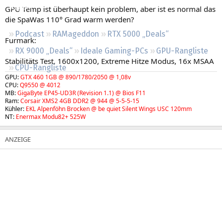
Regeln
GPU Temp ist überhaupt kein problem, aber ist es normal das
die SpaWas 110° Grad warm werden?
Podcast
RAMageddon
RTX 5000 „Deals“
Furmark:
RX 9000 „Deals“
Ideale Gaming-PCs
GPU-Rangliste
Stabilitäts Test, 1600x1200, Extreme Hitze Modus, 16x MSAA
CPU-Rangliste
GPU:
GTX 460 1GB @ 890/1780/2050 @ 1,08v
CPU:
Q9550 @ 4012
MB:
GigaByte EP45-UD3R (Revision 1.1) @ Bios F11
Ram:
Corsair XMS2 4GB DDR2 @ 944 @ 5-5-5-15
Kühler:
EKL Alpenföhn Brocken @ be quiet Silent Wings USC 120mm
NT:
Enermax Modu82+ 525W