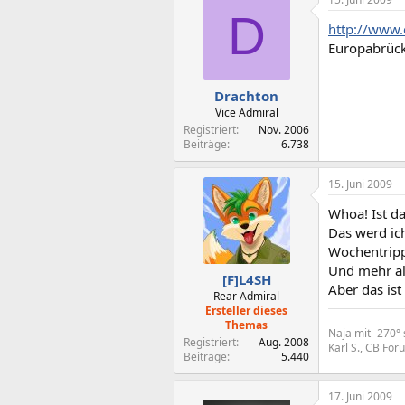
D
http://www.
Europabrück
Drachton
Vice Admiral
Registriert
Nov. 2006
Beiträge
6.738
15. Juni 2009
Whoa! Ist d
Das werd ich
Wochentripp
Und mehr als
[F]L4SH
Aber das ist
Rear Admiral
Ersteller dieses
Themas
Naja mit -270° 
Registriert
Aug. 2008
Karl S., CB Fo
Beiträge
5.440
17. Juni 2009