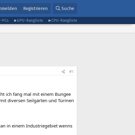
nmelden
Registrieren
Suche
g-PCs
GPU-Rangliste
CPU-Rangliste
#1
cht ich fang mal mit einem Bungee
 mit diversen Seilgärten und Türmen
Kran in einem Industriegebiet wenns