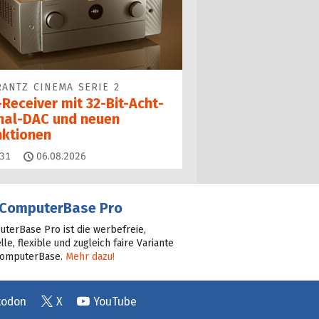
ANTZ CINEMA SERIE 2
Receiver mit 32-Bit-Acht­
nal-DAC und neuen
nktionen
Kommentare
31
06.08.2026
ComputerBase Pro
terBase Pro ist die werbefreie,
lle, flexible und zugleich faire Variante
ComputerBase.
Mehr dazu!
todon
X
YouTube