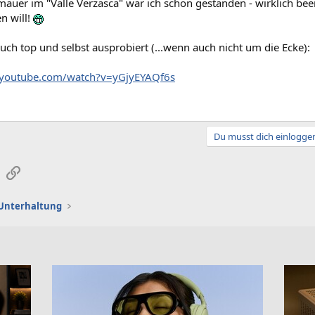
auer im "Valle Verzasca" war ich schon gestanden - wirklich bee
n will!
ch top und selbst ausprobiert (...wenn auch nicht um die Ecke):
.youtube.com/watch?v=yGjyEYAQf6s
Du musst dich einloggen
sApp
E-Mail
Link
d Unterhaltung