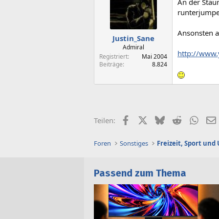
An der Staum
runterjumpe
Ansonsten au
Justin_Sane
Admiral
http://www
Registriert
Mai 2004
Beiträge
8.824
Facebook
X (Twitter)
Bluesky
Reddit
What
Teilen:
Foren
Sonstiges
Freizeit, Sport un
Passend zum Thema