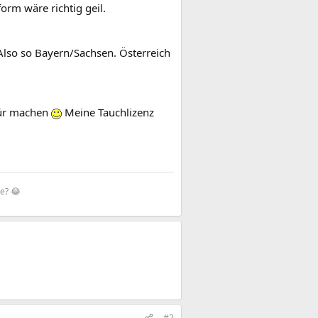
orm wäre richtig geil.
 Also so Bayern/Sachsen. Österreich
für machen
Meine Tauchlizenz
te? 😂
#2