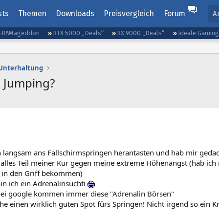
sts
Themen
Downloads
Preisvergleich
Forum
A
RAMageddon
RTX 5000 „Deals“
RX 9000 „Deals“
Ideale Gamin
d Unterhaltung
e Jumping?
ch langsam ans Fallschirmspringen herantasten und hab mir geda
t alles Teil meiner Kur gegen meine extreme Höhenangst (hab ich
 in den Griff bekommen)
n ich ein Adrenalinsuchti
ei google kommen immer diese "Adrenalin Börsen"
he einen wirklich guten Spot fürs Springen! Nicht irgend so ein 