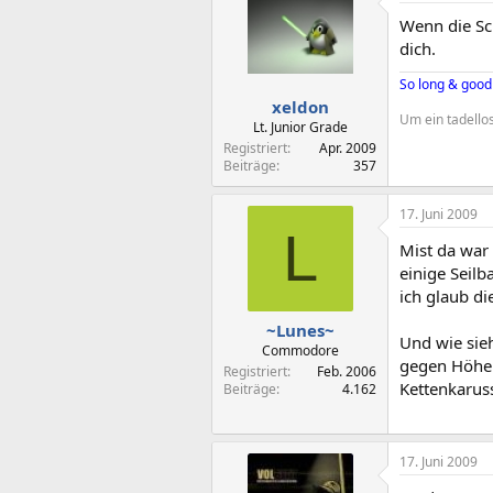
Wenn die Sc
dich.
So long & goo
xeldon
Um ein tadello
Lt. Junior Grade
Registriert
Apr. 2009
Beiträge
357
17. Juni 2009
L
Mist da war 
einige Seilb
ich glaub d
~Lunes~
Und wie sieh
Commodore
gegen Höhe
Registriert
Feb. 2006
Kettenkarus
Beiträge
4.162
17. Juni 2009