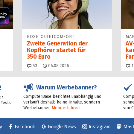
BOSE QUIETCOMFORT
MAR
Zweite Generation der
AV-
Kopfhörer startet für
ka
350 Euro
Fu
Kommentare
53
06.08.2026
1
Warum Werbebanner?
!
ComputerBase berichtet unabhängig und
Compu
er
verkauft deshalb keine Inhalte, sondern
schne
 Tests
Werbebanner.
Mehr erfahren!
von 
y
Facebook
Google News
Instagram
Mas