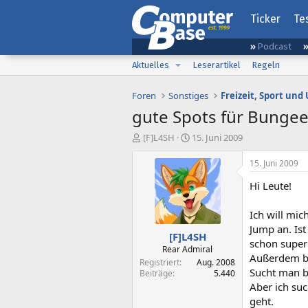
Ticker
Te
Podcast
Aktuelles
Leserartikel
Regeln
Foren
Sonstiges
Freizeit, Sport un
gute Spots für Bunge
E
E
[F]L4SH
15. Juni 2009
r
r
s
s
15. Juni 2009
t
t
Hi Leute!
e
e
l
l
l
l
Ich will mi
e
t
Jump an. Is
[F]L4SH
r
a
schon super
m
Rear Admiral
Außerdem bi
Registriert
Aug. 2008
Sucht man b
Beiträge
5.440
Aber ich suc
geht.