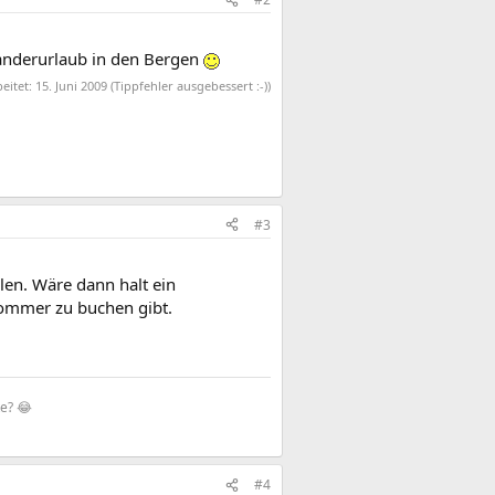
Wanderurlaub in den Bergen
beitet:
15. Juni 2009
(Tippfehler ausgebessert :-))
#3
len. Wäre dann halt ein
Sommer zu buchen gibt.
te? 😂
#4