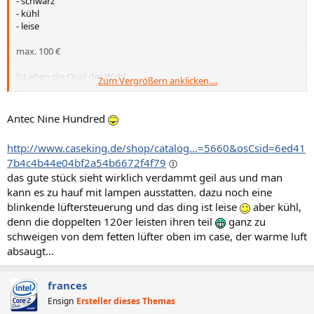
- schwarz
- kühl
- leise
max. 100 €
Ist eben die Qual der Wahl...
Zum Vergrößern anklicken....
Es muss eben einfach GEIL aussehn.
Antec Nine Hundred
http://www.caseking.de/shop/catalog...=5660&osCsid=6ed41
7b4c4b44e04bf2a54b6672f4f79
das gute stück sieht wirklich verdammt geil aus und man
kann es zu hauf mit lampen ausstatten. dazu noch eine
blinkende lüftersteuerung und das ding ist leise
aber kühl,
denn die doppelten 120er leisten ihren teil
ganz zu
schweigen von dem fetten lüfter oben im case, der warme luft
absaugt...
frances
Ensign
Ersteller dieses Themas