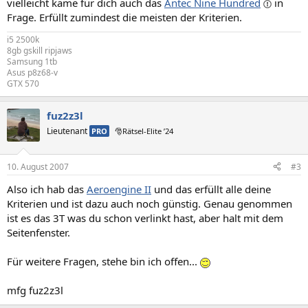
vielleicht käme für dich auch das
Antec Nine Hundred
in
Frage. Erfüllt zumindest die meisten der Kriterien.
i5 2500k
8gb gskill ripjaws
Samsung 1tb
Asus p8z68-v
GTX 570
fuz2z3l
Lieutenant
PRO
🎅Rätsel-Elite ’24
10. August 2007
#3
Also ich hab das
Aeroengine II
und das erfüllt alle deine
Kriterien und ist dazu auch noch günstig. Genau genommen
ist es das 3T was du schon verlinkt hast, aber halt mit dem
Seitenfenster.
Für weitere Fragen, stehe bin ich offen...
mfg fuz2z3l