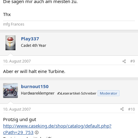
Die sagen mir auch am meisten zu.
Thx
mfg Frances
Play337
Cadet 4th Year
10. August 2007
#9
Aber er will halt eine Turbine.
burnout150
Hardwareklempner
✍️Leserartikel-Schreiber
Moderator
10. August 2007
#10
Protzig und gut
http://www.caseking.de/shop/catalog/default.php?
cPath=29_753