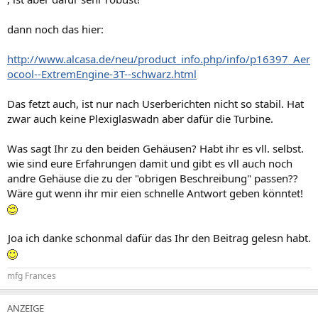
dann noch das hier:
http://www.alcasa.de/neu/product_info.php/info/p16397_Aer
ocool--ExtremEngine-3T--schwarz.html
Das fetzt auch, ist nur nach Userberichten nicht so stabil. Hat
zwar auch keine Plexiglaswadn aber dafür die Turbine.
Was sagt Ihr zu den beiden Gehäusen? Habt ihr es vll. selbst.
wie sind eure Erfahrungen damit und gibt es vll auch noch
andre Gehäuse die zu der "obrigen Beschreibung" passen??
Wäre gut wenn ihr mir eien schnelle Antwort geben könntet!
Joa ich danke schonmal dafür das Ihr den Beitrag gelesn habt.​
mfg Frances