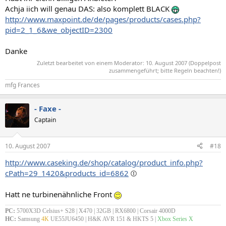
Achja iich will genau DAS: also komplett BLACK
http://www.maxpoint.de/de/pages/products/cases.php?
pid=2_1_6&we_objectID=2300
Danke
Zuletzt bearbeitet von einem Moderator:
10. August 2007
(Doppelpost
zusammengeführt; bitte Regeln beachten!)
mfg Frances
- Faxe -
Captain
10. August 2007
#18
http://www.caseking.de/shop/catalog/product_info.php?
cPath=29_1420&products_id=6862
Hatt ne turbinenähnliche Front
PC:
5700X3D Celsius+ S28 | X470 | 32GB | RX6800 | Corsair 4000D
HC:
Samsung
4K
UE55JU6450 | H&K AVR 151 & HKTS 5 |
Xbox Series X