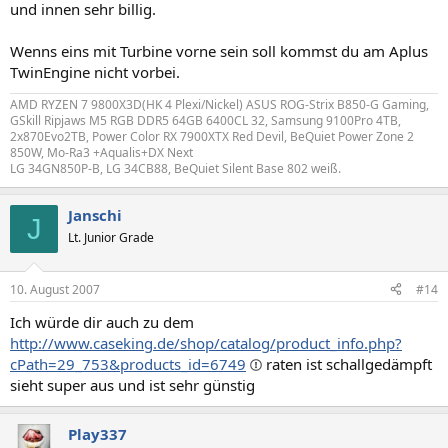
und innen sehr billig.
Wenns eins mit Turbine vorne sein soll kommst du am Aplus
TwinEngine nicht vorbei.
AMD RYZEN 7 9800X3D(HK 4 Plexi/Nickel) ASUS ROG-Strix B850-G Gaming,
GSkill Ripjaws M5 RGB DDR5 64GB 6400CL 32, Samsung 9100Pro 4TB,
2x870Evo2TB, Power Color RX 7900XTX Red Devil, BeQuiet Power Zone 2
850W, Mo-Ra3 +Aqualis+DX Next
LG 34GN850P-B, LG 34CB88, BeQuiet Silent Base 802 weiß.
Janschi
J
Lt. Junior Grade
10. August 2007
#14
Ich würde dir auch zu dem
http://www.caseking.de/shop/catalog/product_info.php?
cPath=29_753&products_id=6749
raten ist schallgedämpft
sieht super aus und ist sehr günstig
Play337