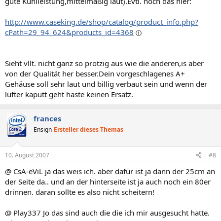
gute Kühlleistung,mittelmäßig laut).Evtl. noch das hier:
http://www.caseking.de/shop/catalog/product_info.php?
cPath=29_94_624&products_id=4368
Sieht vllt. nicht ganz so protzig aus wie die anderen,is aber
von der Qualität her besser.Dein vorgeschlagenes A+
Gehäuse soll sehr laut und billig verbaut sein und wenn der
lüfter kaputt geht haste keinen Ersatz.
frances
Ensign
Ersteller dieses Themas
10. August 2007
#8
@ CsA-eViL ja das weis ich. aber dafür ist ja dann der 25cm an
der Seite da.. und an der hinterseite ist ja auch noch ein 80er
drinnen. daran sollte es also nicht scheitern!
@ Play337 Jo das sind auch die die ich mir ausgesucht hatte.