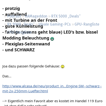
Regeln
- protzig
- auffallend
Podcast
RAMageddon
RTX 5000 „Deals“
- mit Turbine an der Front
RX 9000 „Deals“
Ideale Gaming-PCs
GPU-Rangliste
- gute Kühlleistung
- farbige (wenns geht blaue) LED's bzw. bissel
CPU-Rangliste
Modding Beleuchtung
- Plexiglas-Seitenwand
- und SCHWARZ​
Joa dazu passen folgende Gehäuse:
Das...
http://www.alcasa.de/neu/product_in...Engine-SM--schwarz--
mit-2x-250mm-Luefter.html
--> Eigentlich mein Favorit aber es kostet im Handel 119 Euro
, ist aber dafür sehr robust!