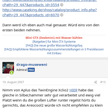
cPath=29_447&products_id=3554
http://www.caseking.de/shop/catalog/product_info.php?
cPath=29_447&products_id=6070
Dann werd ich eben auch mal genauer. Würd eins von den
ersten beiden nehmen.
Mini-STX (Deskmini) mit Wasser kühlen
[Ratgeber] für Mini-ITX-Systeme
[FAQ] Die neue große Wasserkühlungsfaq
[FAQ] Empfohlene Wasserkühlungszusammenstellungen in 3 Preisklassen
mit Einbau
drago-museweni
Admiral
PRO
10. August 2007
#13
Nimm von Aplus das TwinEngine Xclio2
HIER
habe das
gleiche in Silber,hammer sehr gut verarbeitet und ewig viel
Platzt wenn du die großen Lüfter runter regelst hörts du
garnichts, das Areocool2 würde ich nicht empfehlen zu klein