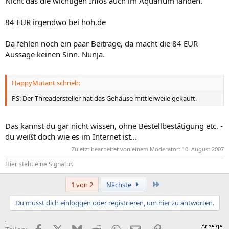
Nicht das die wichtigen Infos auch im Aquarium landen.
84 EUR irgendwo bei hoh.de
Da fehlen noch ein paar Beiträge, da macht die 84 EUR
Aussage keinen Sinn. Nunja.
HappyMutant schrieb:
PS: Der Threadersteller hat das Gehäuse mittlerweile gekauft.
Das kannst du gar nicht wissen, ohne Bestellbestätigung etc. -
du weißt doch wie es im Internet ist...
Zuletzt bearbeitet von einem Moderator:
10. August 2007
Hier steht eine Signatur.
Letzte
1 von 2
Nächste
Du musst dich einloggen oder registrieren, um hier zu antworten.
Facebook
X (Twitter)
Bluesky
Reddit
WhatsApp
E-Mail
Link