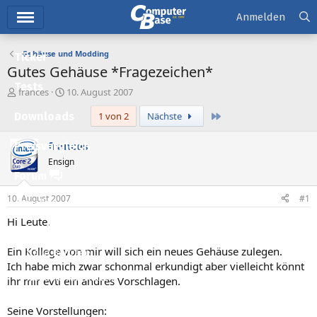
Hauptmenü
Anmelden
Gehäuse und Modding
Ticker
Gutes Gehäuse *Fragezeichen*
Tests
E
E
frances
10. August 2007
r
r
Letzte
Downloads
1 von 2
Nächste
s
s
t
t
e
e
frances
Preisvergleich
l
l
Ensign
l
l
Forum
e
t
r
a
10. August 2007
#1
Aktuelles
m
Hi Leute,
Empfohlene Inhalte
Ein Kollege von mir will sich ein neues Gehäuse zulegen.
Neue Beiträge
Ich habe mich zwar schonmal erkundigt aber vielleicht könnt
Neueste Aktivitäten
ihr mir evtl ein andres Vorschlagen.
Leserartikel
Seine Vorstellungen: