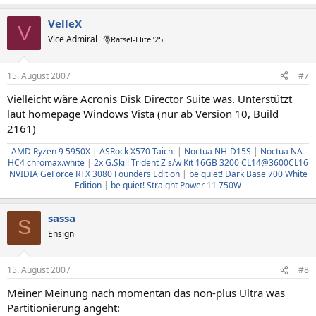
VelleX
V
Vice Admiral
🎅Rätsel-Elite ’25
15. August 2007
#7
Vielleicht wäre Acronis Disk Director Suite was. Unterstützt
laut homepage Windows Vista (nur ab Version 10, Build
2161)
AMD Ryzen 9 5950X
|
ASRock X570 Taichi
|
Noctua NH-D15S
|
Noctua NA-
HC4 chromax.white
|
2x G.Skill Trident Z s/w Kit 16GB 3200 CL14@3600CL16
NVIDIA GeForce RTX 3080 Founders Edition
|
be quiet! Dark Base 700 White
Edition
|
be quiet! Straight Power 11 750W
sassa
S
Ensign
15. August 2007
#8
Meiner Meinung nach momentan das non-plus Ultra was
Partitionierung angeht: