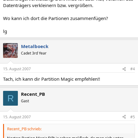
Datenträgers verkleinern bzw. vergrößern.
Wo kann ich dort die Partionen zusammenfügen?
lg
Metalboeck
Cadet 3rd Year
15. August 2007
#4
Tach, ich kann dir Partition Magic empfehlen!!
Recent_PB
R
Gast
15. August 2007
#5
Recent_PB schrieb:
Norton Partion Magic fällt ja schon mal flach, da man sich unter