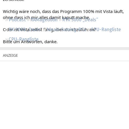
Regeln
Wichtig wäre noch, dass das Programm 100% mit Vista läuft,
ohne dass ich mir alles damit kaputt mache.
Podcast
RAMageddon
RTX 5000 „Deals“
Oder ist Vista selbst fähig, dies durchzuführen?
RX 9000 „Deals“
Ideale Gaming-PCs
GPU-Rangliste
CPU-Rangliste
Bitte um Antworten, danke.