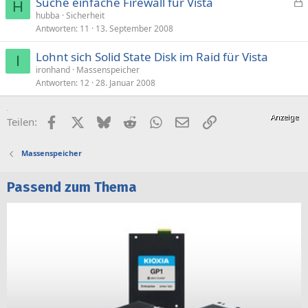
Suche einfache Firewall für Vista
H
e
hubba
Sicherheit
Antworten
11
13. September 2008
s
p
Lohnt sich Solid State Disk im Raid für Vista
e
I
ironhand
Massenspeicher
r
Antworten
12
28. Januar 2008
r
t
Facebook
X (Twitter)
Bluesky
Reddit
WhatsApp
E-Mail
Link
Teilen:
Massenspeicher
Passend zum Thema