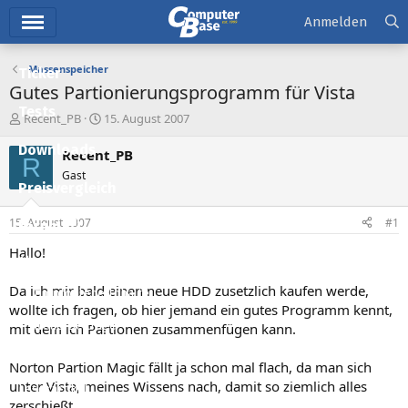
Hauptmenü
Anmelden
Massenspeicher
Ticker
Gutes Partionierungsprogramm für Vista
Tests
E
E
Recent_PB
15. August 2007
r
r
Downloads
s
s
Recent_PB
R
t
t
Gast
e
e
Preisvergleich
l
l
l
l
15. August 2007
#1
Forum
e
t
r
a
Hallo!
Aktuelles
m
Da ich mir bald einen neue HDD zusetzlich kaufen werde,
Empfohlene Inhalte
wollte ich fragen, ob hier jemand ein gutes Programm kennt,
Neue Beiträge
mit dem ich Partionen zusammenfügen kann.
Neueste Aktivitäten
Norton Partion Magic fällt ja schon mal flach, da man sich
unter Vista, meines Wissens nach, damit so ziemlich alles
Leserartikel
zerschießt.