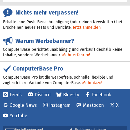
Nichts mehr verpassen!
Erhalte eine Push-Benachrichtigung (oder einen Newsletter) bei
Erscheinen neuer Tests und Berichte:
Jetzt anmelden!
Warum Werbebanner?
ComputerBase berichtet unabhängig und verkauft deshalb keine
Inhalte, sondern Werbebanner.
Mehr erfahren!
ComputerBase Pro
ComputerBase Pro ist die werbefreie, schnelle, flexible und
zugleich faire Variante von ComputerBase.
Mehr dazu!
Feeds
Discord
Bluesky
Facebook
Google News
Instagram
Mastodon
X
YouTube
Einstellungen und
Probleme mit einem