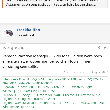
Vista, meines Wissens nach, damit so ziemlich alles zerschießt.
...
Trackballfan
Vice Admiral
15. August 2007
#6
Paragon Partition Manager 8.5 Personal Edition wäre noch
eine alternatve, wobei man bei solchen Tools immer
vorsichtig sein sollte.
Zuletzt bearbeitet:
15. August 2007
Intel Core 2 Duo E8400@3,6GHz, Xigmatek HDT-S1283, Asus P5Q P45, 2 x
2048MB A-DATA Vitesta DDR2 800MHz,
Gigabyte GeForce 8800 GTS 512MB ( G92), 250GB Western Digital
WD2500JS, 1TB Samsung F3 HD 103SJ,
LG GSA-H30N, Sony NEC Optiarc AD-7240S, Creative X-Fi Xtreme Music,
Logitech Z-3, Logitech, TrackMan Wheel,
Logitech Wave Keyboard, Seasonic S12 II 430 Watt, 24" BenQ G2420 HDBL,
Windows XP Home SP3