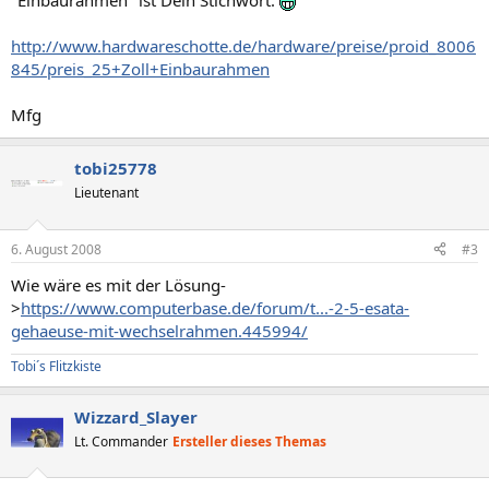
"Einbaurahmen" ist Dein Stichwort.
http://www.hardwareschotte.de/hardware/preise/proid_8006
845/preis_25+Zoll+Einbaurahmen
Mfg
tobi25778
Lieutenant
6. August 2008
#3
Wie wäre es mit der Lösung-
>
https://www.computerbase.de/forum/t...-2-5-esata-
gehaeuse-mit-wechselrahmen.445994/
Tobi´s Flitzkiste
Wizzard_Slayer
Lt. Commander
Ersteller dieses Themas