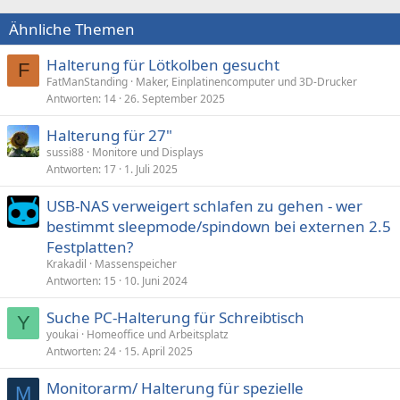
Ähnliche Themen
Halterung für Lötkolben gesucht
F
FatManStanding
Maker, Einplatinencomputer und 3D-Drucker
Antworten
14
26. September 2025
Halterung für 27"
sussi88
Monitore und Displays
Antworten
17
1. Juli 2025
USB-NAS verweigert schlafen zu gehen - wer
bestimmt sleepmode/spindown bei externen 2.5
Festplatten?
Krakadil
Massenspeicher
Antworten
15
10. Juni 2024
Suche PC-Halterung für Schreibtisch
Y
youkai
Homeoffice und Arbeitsplatz
Antworten
24
15. April 2025
Monitorarm/ Halterung für spezielle
M