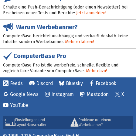
Erhalte eine Push-Benachrichtigung (oder einen Newsletter) bei
Erscheinen neuer Tests und Berichte:
Jetzt anmelden!
Warum Werbebanner?
ComputerBase berichtet unabhängig und verkauft deshalb keine
Inhalte, sondern Werbebanner.
Mehr erfahren!
ComputerBase Pro
ComputerBase Pro ist die werbefreie, schnelle, flexible und
zugleich faire Variante von ComputerBase.
Mehr dazu!
Feeds
Discord
Bluesky
Facebook
Google News
Instagram
Mastodon
X
YouTube
Einstellungen und
Probleme mit einem
Layout-Umschalter
Werbebanner?
© 1999–2026 ComputerBase GmbH