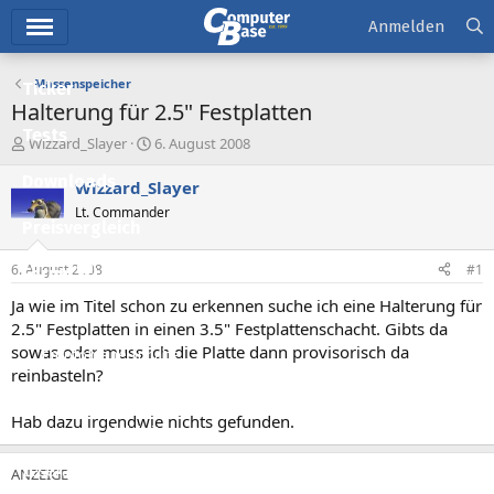
Hauptmenü
Anmelden
Massenspeicher
Ticker
Halterung für 2.5" Festplatten
Tests
E
E
Wizzard_Slayer
6. August 2008
r
r
Downloads
s
s
Wizzard_Slayer
t
t
Lt. Commander
e
e
Preisvergleich
l
l
l
l
6. August 2008
#1
Forum
e
t
r
a
Ja wie im Titel schon zu erkennen suche ich eine Halterung für
Aktuelles
m
2.5" Festplatten in einen 3.5" Festplattenschacht. Gibts da
sowas oder muss ich die Platte dann provisorisch da
Empfohlene Inhalte
reinbasteln?
Neue Beiträge
Hab dazu irgendwie nichts gefunden.
Neueste Aktivitäten
Leserartikel