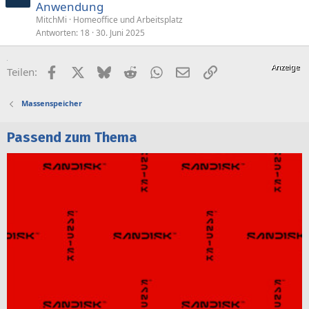
Anwendung
MitchMi
Homeoffice und Arbeitsplatz
Antworten
18
30. Juni 2025
Facebook
X (Twitter)
Bluesky
Reddit
WhatsApp
E-Mail
Link
Teilen:
Massenspeicher
Passend zum Thema