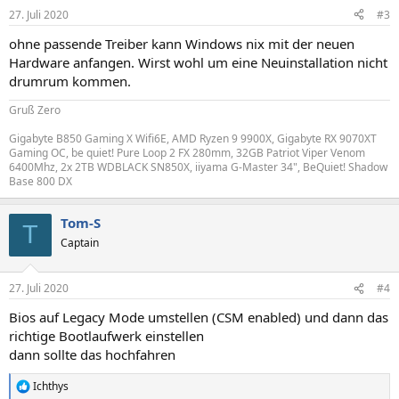
n
27. Juli 2020
#3
e
n
ohne passende Treiber kann Windows nix mit der neuen
:
Hardware anfangen. Wirst wohl um eine Neuinstallation nicht
drumrum kommen.
Gruß Zero
Gigabyte B850 Gaming X Wifi6E, AMD Ryzen 9 9900X, Gigabyte RX 9070XT
Gaming OC, be quiet! Pure Loop 2 FX 280mm, 32GB Patriot Viper Venom
6400Mhz, 2x 2TB WDBLACK SN850X, iiyama G-Master 34", BeQuiet! Shadow
Base 800 DX
Tom-S
T
Captain
27. Juli 2020
#4
Bios auf Legacy Mode umstellen (CSM enabled) und dann das
richtige Bootlaufwerk einstellen
dann sollte das hochfahren
Ichthys
R