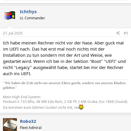
e
a
Ichthys
k
t
Lt. Commander
i
o
n
27. Juli 2020
#5
e
n
Ich habe meinen Rechner nicht vor der Nase. Aber guck mal
:
im UEFI nach. Das hat erst mal noch nichts mit der
Installation zu tun sondern mit der Art und Weise, wie
gestartet wird. Wenn ich bei in der Sektion "Boot" "UEFI" und
nicht "Legacy" ausgewählt habe, startet bei mir der Rechner
auch ins UEFI.
"Wir haben die Erde nicht von unseren Eltern geerbt, sondern von unseren Kindern
geliehen"
Mein High-End-System:
Pentium-S 133 Mhz, 48 MB Edo-Ram, 2 GB FP, 2 MB-Graka, Ess 1868 (Sound).
Da kommen eure lahmen Gurken nicht mit, ne!
Robo32
Fleet Admiral