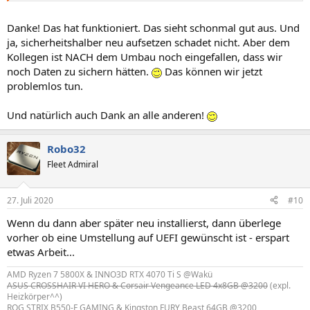
Danke! Das hat funktioniert. Das sieht schonmal gut aus. Und
ja, sicherheitshalber neu aufsetzen schadet nicht. Aber dem
Kollegen ist NACH dem Umbau noch eingefallen, dass wir
noch Daten zu sichern hätten.
Das können wir jetzt
problemlos tun.
Und natürlich auch Dank an alle anderen!
Robo32
Fleet Admiral
27. Juli 2020
#10
Wenn du dann aber später neu installierst, dann überlege
vorher ob eine Umstellung auf UEFI gewünscht ist - erspart
etwas Arbeit...
AMD Ryzen 7 5800X & INNO3D RTX 4070 Ti S @Wakü
ASUS CROSSHAIR VI HERO & Corsair Vengeance LED 4x8GB @3200
(expl.
Heizkörper^^)
ROG STRIX B550-F GAMING & Kingston FURY Beast 64GB @3200