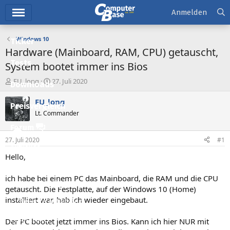
Hauptmenü
Anmelden
Windows 10
Ticker
Hardware (Mainboard, RAM, CPU) getauscht,
Tests
System bootet immer ins Bios
E
E
FU_long
27. Juli 2020
Downloads
r
r
s
s
FU_long
Preisvergleich
t
t
Lt. Commander
e
e
l
l
Forum
l
l
27. Juli 2020
#1
e
t
Aktuelles
r
a
Hello,
m
Empfohlene Inhalte
ich habe bei einem PC das Mainboard, die RAM und die CPU
Neue Beiträge
getauscht. Die Festplatte, auf der Windows 10 (Home)
installiert war, hab ich wieder eingebaut.
Neueste Aktivitäten
Leserartikel
Der PC bootet jetzt immer ins Bios. Kann ich hier NUR mit