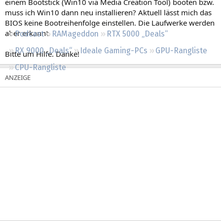
einem Bootstick (Win10 via Media Creation Tool) booten bzw.
Regeln
muss ich Win10 dann neu installieren? Aktuell lässt mich das
BIOS keine Bootreihenfolge einstellen. Die Laufwerke werden
aber erkannt.
Podcast
RAMageddon
RTX 5000 „Deals“
RX 9000 „Deals“
Ideale Gaming-PCs
GPU-Rangliste
Bitte um Hilfe. Danke!
CPU-Rangliste