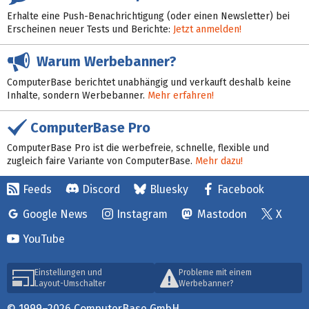
Erhalte eine Push-Benachrichtigung (oder einen Newsletter) bei
Erscheinen neuer Tests und Berichte:
Jetzt anmelden!
Warum Werbebanner?
ComputerBase berichtet unabhängig und verkauft deshalb keine
Inhalte, sondern Werbebanner.
Mehr erfahren!
ComputerBase Pro
ComputerBase Pro ist die werbefreie, schnelle, flexible und
zugleich faire Variante von ComputerBase.
Mehr dazu!
Feeds
Discord
Bluesky
Facebook
Google News
Instagram
Mastodon
X
YouTube
Einstellungen und
Probleme mit einem
Layout-Umschalter
Werbebanner?
© 1999–2026 ComputerBase GmbH