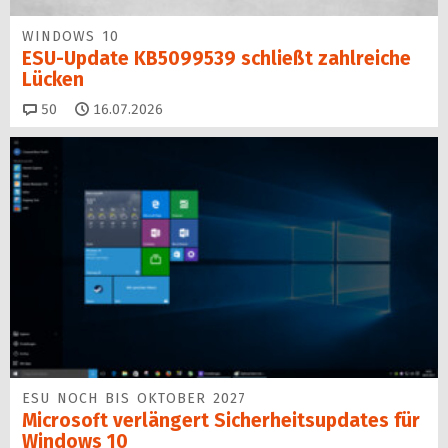
WINDOWS 10
ESU-Update KB5099539 schließt zahlreiche
Lücken
Kommentare
50
16.07.2026
ESU NOCH BIS OKTOBER 2027
Microsoft verlängert Sicherheitsupdates für
Windows 10