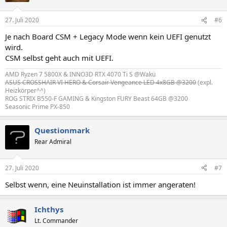
27. Juli 2020
#6
Je nach Board CSM + Legacy Mode wenn kein UEFI genutzt
wird.
CSM selbst geht auch mit UEFI.
AMD Ryzen 7 5800X & INNO3D RTX 4070 Ti S @Wakü
ASUS CROSSHAIR VI HERO & Corsair Vengeance LED 4x8GB @3200
(expl.
Heizkörper^^)
ROG STRIX B550-F GAMING & Kingston FURY Beast 64GB @3200
Seasonic Prime PX-850
Questionmark
Rear Admiral
27. Juli 2020
#7
Selbst wenn, eine Neuinstallation ist immer angeraten!
Ichthys
Lt. Commander