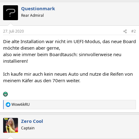
Questionmark
Rear Admiral
27. Juli 2020
#2
Die alte Installation war nicht im UEFI-Modus, das neue Board
möchte diesen aber gerne,
also wie immer beim Boardtausch: sinnvollerweise neu
installieren!
Ich kaufe mir auch kein neues Auto und nutze die Reifen von
meinem Käfer aus den 70ern weiter.
Wow4ikRU
R
e
a
Zero Cool
k
t
Captain
i
o