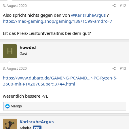
3. August 2020
#12
Also spricht nichts gegen den von
@KarlsruheArgus
?
https://mad-gaming.shop/gaming/138/1599-amd?c=7
Ist das Preis/Leistunfverhältnis bei dem gut?
howdid
H
Gast
3. August 2020
#13
https://www.dubaro.de/GAMING-PC/AMD...r-PC-Ryzen-5-
3600-mit-RTX2070Super::3744.html
wesentlich bessere P/L
Mengo
R
e
a
KarlsruheArgus
k
t
Admiral
PRO