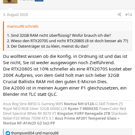
i
o
n
3. August 2020
#14
e
n
mariou96 schrieb:
:
1. Sind 32GB RAM nicht überflüssig? Wofür brauch ich die?
2. Wieso den RTX2070S und nicht RTX2080S (8 ist doch besser als 7?)
3. Der Datenträger ist zu klein, meinst du das?
Du wolltest wissen ob die Konfig. in Ordnung ist und das ist
Sie nicht, Sie ist weder ausgewogen noch Zielführend.
Die RTX2080S ist 10% schneller als eine RTX2070S kostet aber
200€ Aufpreis, von dem Geld holt man sich lieber 32GB
Crucial Ballistix RAM mit den guten E-Micron Dies.
Die A2000 ist in meinen Augen einer P1 gleichzusetzen, ein
Blender mit TLC statt QLC.
Asus Rog Strix B850-G Gaming WIFI
Noctua NH-U12A
G.Skill Trident Z5
Royal NEO RGB Silver 32GB 6000CL28
Ryzen 7 9800X3D
PowerColor Red
Devil Spectral White RX 9070 XT
Kingston FURY Renegade 2TB
Sharkoon
Rebel P20 White 750W ATX 3.1
Asus Prime AP201 Tempered Glass +
Noctua NF-A14x25 G2 Sx2-PP
thompson004
und
mariou96