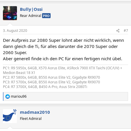
a
Bully|Ossi
k
t
Rear Admiral
PRO
i
o
n
3. August 2020
#7
e
n
Der Aufpreis zur 2080 Super lohnt aber nicht wirklich, wenn
:
dann gleich die Ti, für alles darunter die 2070 Super oder
2060 Super.
Aber generell finde ich den PC für einen fertigen nicht übel.
PC1: R9 5950x, 64GB, X570 Aorus Elite, ASRock 7900 XTX Taichi (OC/UV) +
Medion Beast 18 X1
PC2: R7 5800x, 64GB, B550 Aorus Elite V2, Gigabyte RX9070
PC3: R7 5700x, 64GB, B550 Aorus Elite V2, Gigabyte RX9070
PC4: R7 3700X, 64GB, B450 A-Pro, Asus Strix 2080Ti
mariou96
R
e
a
madmax2010
k
t
Fleet Admiral
i
o