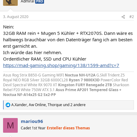
Admiral
PRO
3. August 2020
#2
Nein:
32GB RAM rein + Mugen 5 Kühler + RTX2070S. Dann wäre es
halbwegs brauchbar von den Datenträger fang ich am besten
erst garnicht an.
Ich würde das hier nehmen.
Ordentlicher RAM, SSD und CPU Kühler
https://mad-gaming.shop/gaming/138/1599-amd?c=7
Asus Rog Strix B850-G Gaming WIFI
Noctua NH-U12A
G.Skill Trident Z5
Royal NEO RGB Silver 32GB 6000CL28
Ryzen 7 9800X3D
PowerColor Red
Devil Spectral White RX 9070 XT
Kingston FURY Renegade 2TB
Sharkoon
Rebel P20 White 750W ATX 3.1
Asus Prime AP201 Tempered Glass +
Noctua NF-A14x25 G2 Sx2-PP
A.Xander
,
Aw Online
,
Thorque
und 2 andere
R
e
a
mariou96
k
M
t
Cadet 1st Year
Ersteller dieses Themas
i
o