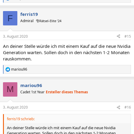
R
e
a
ferris19
k
F
t
Admiral
🎅Rätsel-Elite ’24
i
o
n
3. August 2020
#15
e
n
An deiner Stelle würde ich mit einem Kauf auf die neue Nvidia
:
Generation warten. Sollen doch in den nächsten 1-2 Monaten
rauskommen.
mariou96
R
e
a
mariou96
k
M
t
Cadet 1st Year
Ersteller dieses Themas
i
o
n
3. August 2020
#16
e
n
ferris19 schrieb:
:
An deiner Stelle würde ich mit einem Kauf auf die neue Nvidia
Generation warten. Sollen doch in den nächsten 1-2 Monaten