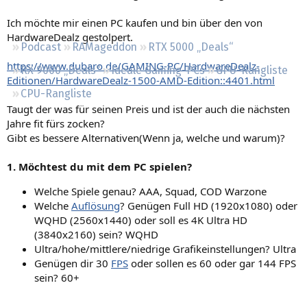
Regeln
Ich möchte mir einen PC kaufen und bin über den von
HardwareDealz gestolpert.
Podcast
RAMageddon
RTX 5000 „Deals“
https://www.dubaro.de/GAMING-PC/HardwareDealz-
RX 9000 „Deals“
Ideale Gaming-PCs
GPU-Rangliste
Editionen/HardwareDealz-1500-AMD-Edition::4401.html
CPU-Rangliste
Taugt der was für seinen Preis und ist der auch die nächsten
Jahre fit fürs zocken?
Gibt es bessere Alternativen(Wenn ja, welche und warum)?
1. Möchtest du mit dem PC spielen?
Welche Spiele genau? AAA, Squad, COD Warzone
Welche
Auflösung
? Genügen Full HD (1920x1080) oder
WQHD (2560x1440) oder soll es 4K Ultra HD
(3840x2160) sein? WQHD
Ultra/hohe/mittlere/niedrige Grafikeinstellungen? Ultra
Genügen dir 30
FPS
oder sollen es 60 oder gar 144 FPS
sein? 60+