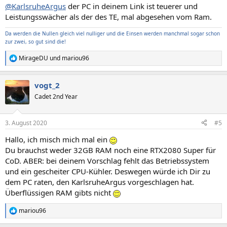
@KarlsruheArgus
der PC in deinem Link ist teuerer und
Leistungsswächer als der des TE, mal abgesehen vom Ram.
Da werden die Nullen gleich viel nulliger und die Einsen werden manchmal sogar schon
zur zwei, so gut sind die!
MirageDU
und
mariou96
R
e
a
vogt_2
k
t
Cadet 2nd Year
i
o
n
3. August 2020
#5
e
n
Hallo, ich misch mich mal ein
:
Du brauchst weder 32GB RAM noch eine RTX2080 Super für
CoD. ABER: bei deinem Vorschlag fehlt das Betriebssystem
und ein gescheiter CPU-Kühler. Deswegen würde ich Dir zu
dem PC raten, den KarlsruheArgus vorgeschlagen hat.
Überflüssigen RAM gibts nicht
mariou96
R
e