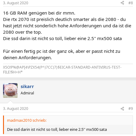
n
3. August 2020
#8
e
n
16 GB RAM genügen bei dir mmn.
:
Die rtx 2070 ist preislich deutlich smarter als die 2080 - du
hast jetzt nicht sonderlich hohe Anforderungen und da ist die
2080 over the top.
Die ssd darin ist nicht so toll, lieber eine 2.5'' mx500 sata
Für einen fertig pc ist der ganz ok, aber er passt nicht zu
deinen Anforderungen.
X5O!P%@AP[4\PZX54(P^)7CC)7}$EICAR-STANDARD-ANTIVIRUS-TEST-
FILE!$H+H*
sikarr
Admiral
3. August 2020
#9
madmax2010 schrieb:
Die ssd darin ist nicht so toll, lieber eine 2.5'' mx500 sata