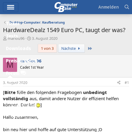
Hauptmenü
Anmelden
Desktop-Computer: Kaufberatung
Ticker
HardwareDealz 1549 Euro PC, taugt der was?
Tests
E
E
mariou96
3. August 2020
r
r
Letzte
Downloads
1 von 3
Nächste
s
s
t
t
e
e
mariou96
Preisvergleich
M
l
l
Cadet 1st Year
l
l
Forum
e
t
r
a
3. August 2020
#1
Aktuelles
m
[
Bitte
fülle den folgenden Fragebogen
unbedingt
Empfohlene Inhalte
vollständig
aus, damit andere Nutzer dir effizient helfen
können. Danke!
]
Neue Beiträge
Neueste Aktivitäten
Hallo zusammen,
Leserartikel
bin neu hier und hoffe auf gute Unterstützung ;D