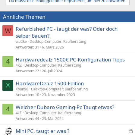
Du musst dich einloggen oder registrieren, um hier zu antworten.
i
o
n
Ähnliche Themen
e
n
:
Refurbished PC - taugt der was? Oder doch
W
selber bauen?
wuttke
Desktop-Computer: Kaufberatung
Antworten
31
6. März 2026
Hardwaredealz 1500€ PC-Konfiguration Tipps
4
4kZ
Desktop-Computer: Kaufberatung
Antworten
27
26. Juli 2024
HardwareDealz 1500-Edition
X
Xoun98
Desktop-Computer: Kaufberatung
Antworten
10
23. November 2023
Welcher Dubaro Gaming-Pc Taugt etwas?
4
4kZ
Desktop-Computer: Kaufberatung
Antworten
44
23. Mai 2024
Mini PC, taugt er was ?