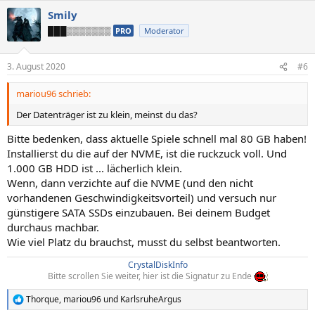
a
Smily
k
t
███▒▒▒▒▒▒▒
PRO
Moderator
i
o
n
3. August 2020
#6
e
n
mariou96 schrieb:
:
Der Datenträger ist zu klein, meinst du das?
Bitte bedenken, dass aktuelle Spiele schnell mal 80 GB haben!
Installierst du die auf der NVME, ist die ruckzuck voll. Und
1.000 GB HDD ist ... lächerlich klein.
Wenn, dann verzichte auf die NVME (und den nicht
vorhandenen Geschwindigkeitsvorteil) und versuch nur
günstigere SATA SSDs einzubauen. Bei deinem Budget
durchaus machbar.
Wie viel Platz du brauchst, musst du selbst beantworten.
CrystalDiskInfo
Bitte scrollen Sie weiter, hier ist die Signatur zu Ende
Thorque
,
mariou96
und
KarlsruheArgus
R
e