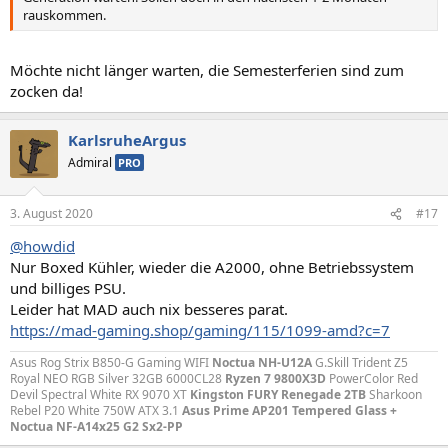
rauskommen.
Möchte nicht länger warten, die Semesterferien sind zum
zocken da!
KarlsruheArgus
Admiral
PRO
3. August 2020
#17
@howdid
Nur Boxed Kühler, wieder die A2000, ohne Betriebssystem
und billiges PSU.
Leider hat MAD auch nix besseres parat.
https://mad-gaming.shop/gaming/115/1099-amd?c=7
Asus Rog Strix B850-G Gaming WIFI
Noctua NH-U12A
G.Skill Trident Z5
Royal NEO RGB Silver 32GB 6000CL28
Ryzen 7 9800X3D
PowerColor Red
Devil Spectral White RX 9070 XT
Kingston FURY Renegade 2TB
Sharkoon
Rebel P20 White 750W ATX 3.1
Asus Prime AP201 Tempered Glass +
Noctua NF-A14x25 G2 Sx2-PP