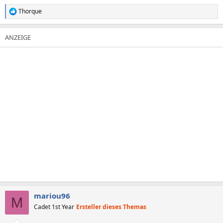
Thorque
R
e
a
k
t
i
o
n
e
n
:
mariou96
M
Cadet 1st Year
Ersteller dieses Themas