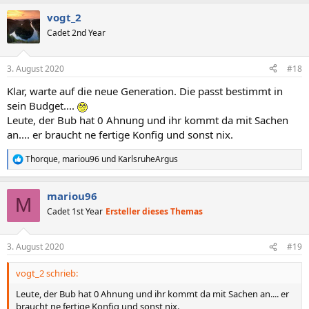
vogt_2
Cadet 2nd Year
3. August 2020
#18
Klar, warte auf die neue Generation. Die passt bestimmt in
sein Budget....
Leute, der Bub hat 0 Ahnung und ihr kommt da mit Sachen
an.... er braucht ne fertige Konfig und sonst nix.
Thorque
,
mariou96
und
KarlsruheArgus
R
e
a
mariou96
k
M
t
Cadet 1st Year
Ersteller dieses Themas
i
o
n
3. August 2020
#19
e
n
vogt_2 schrieb:
:
Leute, der Bub hat 0 Ahnung und ihr kommt da mit Sachen an.... er
braucht ne fertige Konfig und sonst nix.