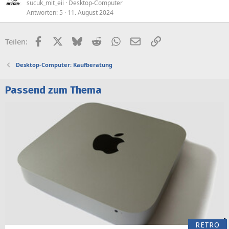
e
sucuk_mit_eii
Desktop-Computer
Antworten
5
11. August 2024
s
p
e
Facebook
X (Twitter)
Bluesky
Reddit
WhatsApp
E-Mail
Link
Teilen:
r
r
Desktop-Computer: Kaufberatung
t
Passend zum Thema
RETRO