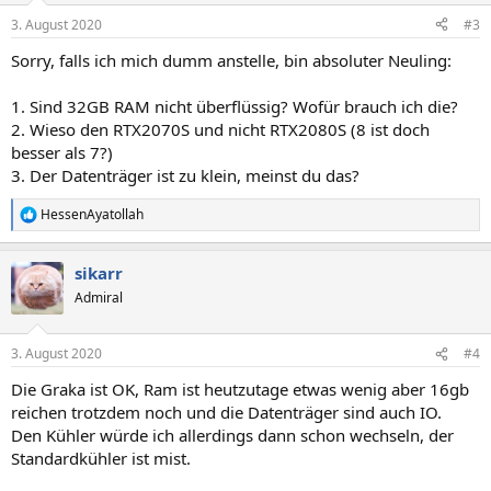
n
3. August 2020
#3
e
n
Sorry, falls ich mich dumm anstelle, bin absoluter Neuling:
:
1. Sind 32GB RAM nicht überflüssig? Wofür brauch ich die?
2. Wieso den RTX2070S und nicht RTX2080S (8 ist doch
besser als 7?)
3. Der Datenträger ist zu klein, meinst du das?
HessenAyatollah
R
e
a
sikarr
k
t
Admiral
i
o
n
3. August 2020
#4
e
n
Die Graka ist OK, Ram ist heutzutage etwas wenig aber 16gb
:
reichen trotzdem noch und die Datenträger sind auch IO.
Den Kühler würde ich allerdings dann schon wechseln, der
Standardkühler ist mist.