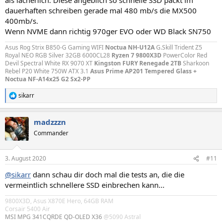
dauerhaften schreiben gerade mal 480 mb/s die MX500
400mb/s.
Wenn NVME dann richtig 970ger EVO oder WD Black SN750
Asus Rog Strix B850-G Gaming WIFI
Noctua NH-U12A
G.Skill Trident Z5
Royal NEO RGB Silver 32GB 6000CL28
Ryzen 7 9800X3D
PowerColor Red
Devil Spectral White RX 9070 XT
Kingston FURY Renegade 2TB
Sharkoon
Rebel P20 White 750W ATX 3.1
Asus Prime AP201 Tempered Glass +
Noctua NF-A14x25 G2 Sx2-PP
sikarr
R
e
a
madzzzn
k
t
Commander
i
o
n
3. August 2020
#11
e
n
@sikarr
dann schau dir doch mal die tests an, die die
:
vermeintlich schnellere SSD einbrechen kann...
9800X3D, Asus X870E Hero, 64GB RAM
Corsair 5400 Air
MSI MPG 341CQRDE QD-OLED X36
@5090 Astral