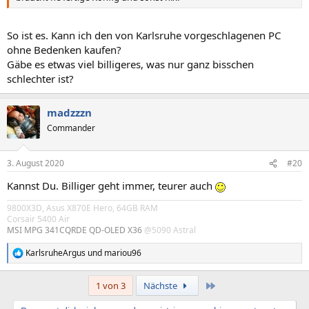
So ist es. Kann ich den von Karlsruhe vorgeschlagenen PC
ohne Bedenken kaufen?
Gäbe es etwas viel billigeres, was nur ganz bisschen
schlechter ist?
madzzzn
Commander
3. August 2020
#20
Kannst Du. Billiger geht immer, teurer auch
9800X3D, Asus X870E Hero, 64GB RAM
Corsair 5400 Air
MSI MPG 341CQRDE QD-OLED X36
@5090 Astral
KarlsruheArgus
und
mariou96
R
e
a
Letzte
1 von 3
Nächste
k
t