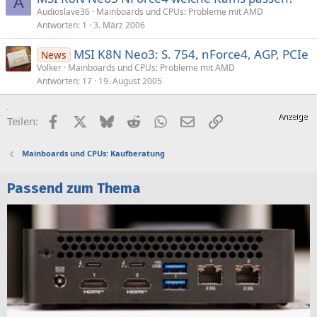
A
Audioslave36
Mainboards und CPUs: Probleme mit AMD
Antworten
1
3. März 2006
MSI K8N Neo3: S. 754, nForce4, AGP, PCIe
News
Volker
Mainboards und CPUs: Probleme mit AMD
Antworten
17
19. August 2005
Facebook
X (Twitter)
Bluesky
Reddit
WhatsApp
E-Mail
Link
Teilen:
Mainboards und CPUs: Kaufberatung
Passend zum Thema