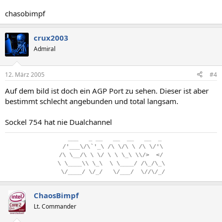
chasobimpf
crux2003
Admiral
12. März 2005
#4
Auf dem bild ist doch ein AGP Port zu sehen. Dieser ist aber
bestimmt schlecht angebunden und total langsam.
Sockel 754 hat nie Dualchannel
..
___
...
_
.
__
...
__
..
__
...
__
..
_
.
/'___\/\`'_\
.
/\
.
\/\
.
\
.
/\
.
\/'\
/\
.
\__/\
.
\
.
\/
.
\
.
\
.
\_\
.
\\/>
..
</
\
.
\____\\
.
\_\
..
\
.
\____/
.
/\_/\_\
.
\/____/
.
\/_/
...
\/___/
..
\//\/_/
ChaosBimpf
Lt. Commander