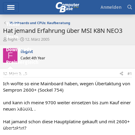
Hauptmenü
Anmelden
Mainboards und CPUs: Kaufberatung
Ticker
Hat jemand Erfahrung über MSI K8N NEO3
Tests
E
E
flight
12. März 2005
r
r
Downloads
s
s
flight
F
t
t
Cadet 4th Year
e
e
Preisvergleich
l
l
l
l
12. März 2005
#1
Forum
e
t
r
a
Ich wollte so eine Mainboard haben, wegen Übertaktung von
Aktuelles
m
Sempron 2600+ (Sockel 754)
Empfohlene Inhalte
und kann ich meine 9700 weiter einsetzen bis zum Kauf einer
Neue Beiträge
neuen X800XL .
Neueste Aktivitäten
Hat jamand schon diese Hauptplatine gekauft und mit 2600+
übertaktet?
Leserartikel