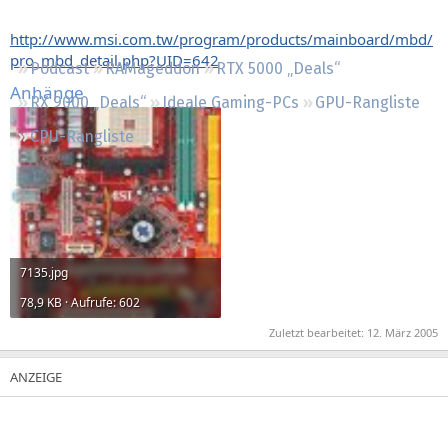
Regeln
http://www.msi.com.tw/program/products/mainboard/mbd/
pro_mbd_detail.php?UID=642
Podcast
RAMageddon
RTX 5000 „Deals“
Anhänge
RX 9000 „Deals“
Ideale Gaming-PCs
GPU-Rangliste
CPU-Rangliste
7135.jpg
78,9 KB · Aufrufe: 602
Zuletzt bearbeitet:
12. März 2005