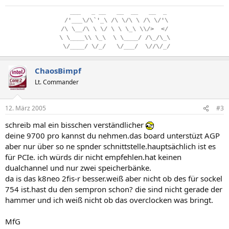
..
___
...
_
.
__
...
__
..
__
...
__
..
_
.
/'___\/\`'_\
.
/\
.
\/\
.
\
.
/\
.
\/'\
/\
.
\__/\
.
\
.
\/
.
\
.
\
.
\_\
.
\\/>
..
</
\
.
\____\\
.
\_\
..
\
.
\____/
.
/\_/\_\
.
\/____/
.
\/_/
...
\/___/
..
\//\/_/
ChaosBimpf
Lt. Commander
12. März 2005
#3
schreib mal ein bisschen verständlicher
deine 9700 pro kannst du nehmen.das board unterstüzt AGP
aber nur über so ne spnder schnittstelle.hauptsächlich ist es
für PCIe. ich würds dir nicht empfehlen.hat keinen
dualchannel und nur zwei speicherbänke.
da is das k8neo 2fis-r besser.weiß aber nicht ob des für sockel
754 ist.hast du den sempron schon? die sind nicht gerade der
hammer und ich weiß nicht ob das overclocken was bringt.
MfG