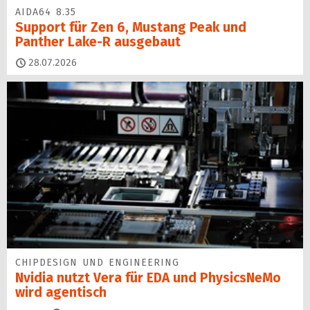
AIDA64 8.35
Support für Zen 6, Mustang Peak und
Panther Lake-R ausgebaut
28.07.2026
CHIPDESIGN UND ENGINEERING
Nvidia nutzt Vera für EDA und PhysicsNeMo
wird agentisch