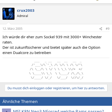
crux2003
Admiral
12. März 2005
#9
Ich würde dir eher zum Sockel 939 mit 3000+ Winchester
raten.
Der ist zukunftsicherer und bietet später auch die Option
einen Dualcore zu betreiben
..
___
...
_
.
__
...
__
..
__
...
__
..
_
.
/'___\/\`'_\
.
/\
.
\/\
.
\
.
/\
.
\/'\
/\
.
\__/\
.
\
.
\/
.
\
.
\
.
\_\
.
\\/>
..
</
\
.
\____\\
.
\_\
..
\
.
\____/
.
/\_/\_\
.
\/____/
.
\/_/
...
\/___/
..
\//\/_/
Du musst dich einloggen oder registrieren, um hier zu antworten.
Ähnliche Themen
MSI K8N Neo3 NForce4 welche Rams passen?