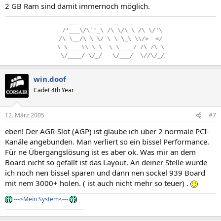
2 GB Ram sind damit immernoch möglich.
..
___
...
_
.
__
...
__
..
__
...
__
..
_
.
/'___\/\`'_\
.
/\
.
\/\
.
\
.
/\
.
\/'\
/\
.
\__/\
.
\
.
\/
.
\
.
\
.
\_\
.
\\/>
..
</
\
.
\____\\
.
\_\
..
\
.
\____/
.
/\_/\_\
.
\/____/
.
\/_/
...
\/___/
..
\//\/_/
win.doof
Cadet 4th Year
12. März 2005
#7
eben! Der AGR-Slot (AGP) ist glaube ich über 2 normale PCI-
Kanäle angebunden. Man verliert so ein bissel Performance.
Für ne Übergangslösung ist es aber ok. Was mir an dem
Board nicht so gefällt ist das Layout. An deiner Stelle würde
ich noch nen bissel sparen und dann nen sockel 939 Board
mit nem 3000+ holen. ( ist auch nicht mehr so teuer) .
--->Mein System<---
________________________________