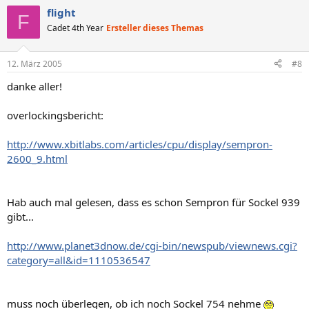
flight
F
Cadet 4th Year
Ersteller dieses Themas
12. März 2005
#8
danke aller!
overlockingsbericht:
http://www.xbitlabs.com/articles/cpu/display/sempron-
2600_9.html
Hab auch mal gelesen, dass es schon Sempron für Sockel 939
gibt...
http://www.planet3dnow.de/cgi-bin/newspub/viewnews.cgi?
category=all&id=1110536547
muss noch überlegen, ob ich noch Sockel 754 nehme