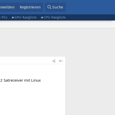
nmelden
Registrieren
Suche
g-PCs
GPU-Rangliste
CPU-Rangliste
#1
2 Satreceiver mit Linux