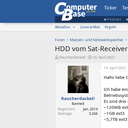
Ticker
Te
Podcast
Aktuelles
Leserartikel
Regeln
Foren
Massen- und Netzwerkspeicher
HDD vom Sat-Receiver 
E
E
Raucherdackel!
10. April 2022
r
r
s
s
10. April 2022
t
t
Hallo liebe
e
e
l
l
l
l
Ich habe ein
e
t
Betriebssys
Raucherdackel!
r
a
Es sind drei
m
Banned
~120MB ex
Registriert
Jan. 2014
~1GB ext3
Beiträge
3.266
~5,7TB ext3