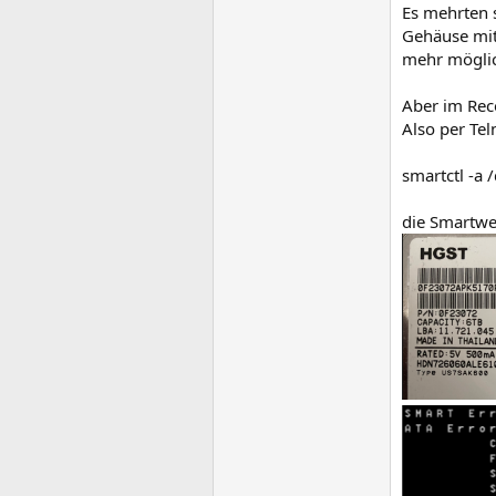
Es mehrten s
Gehäuse mit 
mehr möglic
Aber im Rece
Also per Tel
smartctl -a 
die Smartwer