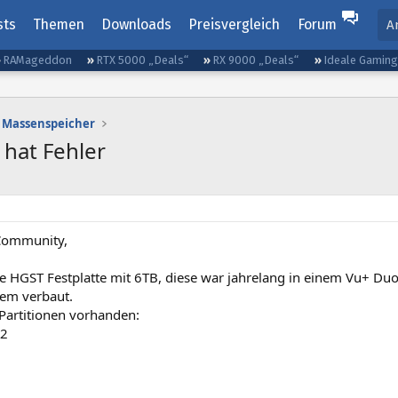
sts
Themen
Downloads
Preisvergleich
Forum
A
RAMageddon
RTX 5000 „Deals“
RX 9000 „Deals“
Ideale Gamin
Massenspeicher
hat Fehler
 Community,
e HGST Festplatte mit 6TB, diese war jahrelang in einem Vu+ Duo
tem verbaut.
 Partitionen vorhanden:
t2