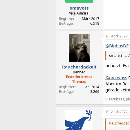
e
n
omavoss
:
Vice Admiral
Registriert
März 2017
Beiträge
6.518
10. April 2022
@BlubbsDE
smartctl -a 
benutzt. Es i
Raucherdackel!
Banned
Ersteller dieses
@omavoss
P
Themas
Aber im Rece
Registriert
Jan. 2014
gerade kein
Beiträge
3.266
Si tacuisses, p
10. April 2022
Raucherdack