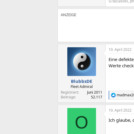
Si tacuisses, p
10. April 2022
Eine defekt
Werte check
BlubbsDE
Fleet Admiral
Registriert
Juni 2011
madmax2
R
Beiträge
52.117
e
a
10. April 2022
k
O
t
Ich glaube, 
i
o
n