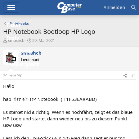
Hauptmenü
Anmelden
Notebooks
Ticker
HP Notebook Bootloop HP Logo
Tests
E
E
smashcb
29. Mai 2021
r
r
Downloads
s
s
smashcb
t
t
Lieutenant
e
e
Preisvergleich
l
l
l
l
29. Mai 2021
#1
Forum
e
t
r
a
Hallo
Aktuelles
m
hab hier ein HP Notebook. ( T1F53EA#ABD)
Empfohlene Inhalte
Neue Beiträge
Es startet nicht richtig. Wenn es hochfährt, zeigt es das blaue
HP Logo und startet dann wieder neu bis zu diesem Punkt
Neueste Aktivitäten
usw usw.
Leserartikel
Lass ich den USB-Stick (win 10) weg dann sagt er nur "no