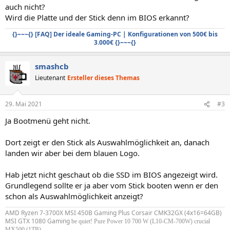
auch nicht?
Wird die Platte und der Stick denn im BIOS erkannt?
{}~~~{} [FAQ] Der ideale Gaming-PC | Konfigurationen von 500€ bis
3.000€ {}~~~{}
smashcb
Lieutenant
Ersteller dieses Themas
29. Mai 2021
#3
Ja Bootmenü geht nicht.
Dort zeigt er den Stick als Auswahlmöglichkeit an, danach
landen wir aber bei dem blauen Logo.
Hab jetzt nicht geschaut ob die SSD im BIOS angezeigt wird.
Grundlegend sollte er ja aber vom Stick booten wenn er den
schon als Auswahlmöglichkeit anzeigt?
AMD Ryzen 7-3700X MSI 450B Gaming Plus Corsair CMK32GX (4x16=64GB)
MSI GTX 1080 Gaming
be quiet! Pure Power 10 700 W (L10-CM-700W) crucial
MX500 (1TB)