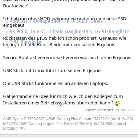
Regeln
Bootdevice"
Ich hab ihn ohne HDD bekommen und nun eine neue SSD
Podcast
RAMageddon
RTX 5000 „Deals“
eingebaut.
RX 9000 „Deals“
Ideale Gaming-PCs
GPU-Rangliste
Rücksetzen des BIOS hab ich schon probiert. Genauso wie
CPU-Rangliste
legacy und uefi Boot. Beide mit dem selben Ergebnis.
Secure Boot aktivieren/deaktivieren war auch ohne Ergebnis.
USB Stick mit Linux führt zum selben Ergebnis.
Die USB Sticks funktionieren an anderen Laptops.
Hat jemand eine Idee für mich wie ich den Kollegen zum
Installieren eines Betriebssystems überreden kann ?
Zuletzt bearbeitet:
29. Mai 2021
AMD Ryzen 7-3700X MSI 450B Gaming Plus Corsair CMK32GX (4x16=64GB)
MSI GTX 1080 Gaming
be quiet! Pure Power 10 700 W (L10-CM-700W) crucial
MX500 (1TB)