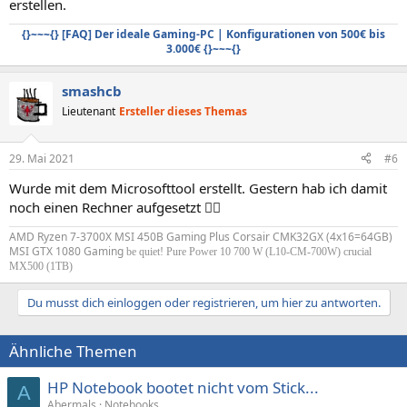
erstellen.
{}~~~{} [FAQ] Der ideale Gaming-PC | Konfigurationen von 500€ bis
3.000€ {}~~~{}
smashcb
Lieutenant
Ersteller dieses Themas
29. Mai 2021
#6
Wurde mit dem Microsofttool erstellt. Gestern hab ich damit
noch einen Rechner aufgesetzt 🤷‍♂️
AMD Ryzen 7-3700X MSI 450B Gaming Plus Corsair CMK32GX (4x16=64GB)
MSI GTX 1080 Gaming
be quiet! Pure Power 10 700 W (L10-CM-700W) crucial
MX500 (1TB)
Du musst dich einloggen oder registrieren, um hier zu antworten.
Ähnliche Themen
HP Notebook bootet nicht vom Stick...
A
Abermals
Notebooks