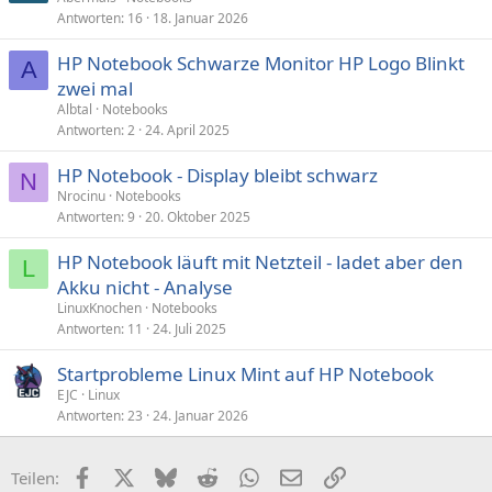
Antworten
16
18. Januar 2026
HP Notebook Schwarze Monitor HP Logo Blinkt
A
zwei mal
Albtal
Notebooks
Antworten
2
24. April 2025
HP Notebook - Display bleibt schwarz
N
Nrocinu
Notebooks
Antworten
9
20. Oktober 2025
HP Notebook läuft mit Netzteil - ladet aber den
L
Akku nicht - Analyse
LinuxKnochen
Notebooks
Antworten
11
24. Juli 2025
Startprobleme Linux Mint auf HP Notebook
EJC
Linux
Antworten
23
24. Januar 2026
Facebook
X (Twitter)
Bluesky
Reddit
WhatsApp
E-Mail
Link
Teilen: