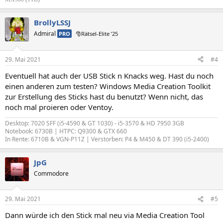
BrollyLSSJ
Admiral
PRO
🎅Rätsel-Elite ’25
29. Mai 2021
#4
Eventuell hat auch der USB Stick n Knacks weg. Hast du noch
einen anderen zum testen? Windows Media Creation Toolkit
zur Erstellung des Sticks hast du benutzt? Wenn nicht, das
noch mal proieren oder Ventoy.
Desktop: 7020 SFF (i5-4590 & GT 1030) - i5-3570 & HD 7950 3GB
Notebook: 6730B | HTPC: Q9300 & GTX 660
In Rente: 6710B & VGN-P11Z | Verstorben: P4 & M450 & DT 390 (i5-2400)
JpG
Commodore
29. Mai 2021
#5
Dann würde ich den Stick mal neu via Media Creation Tool