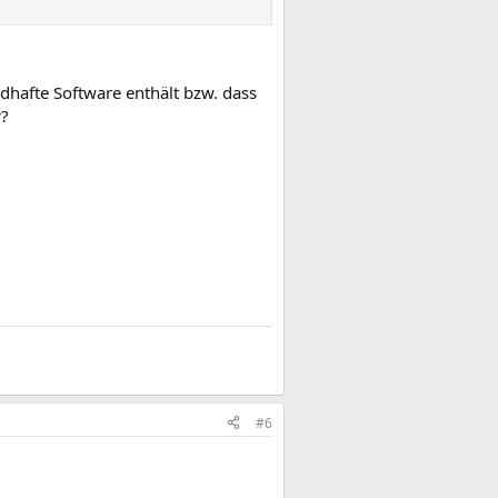
adhafte Software enthält bzw. dass
r?
#6