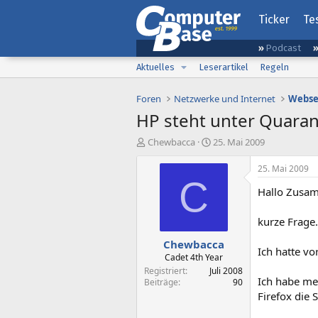
Ticker
Te
Podcast
Aktuelles
Leserartikel
Regeln
Foren
Netzwerke und Internet
Webse
HP steht unter Quaran
E
E
Chewbacca
25. Mai 2009
r
r
s
s
25. Mai 2009
t
t
C
Hallo Zusa
e
e
l
l
l
l
kurze Frage.
e
t
Chewbacca
r
a
Ich hatte vo
m
Cadet 4th Year
Registriert
Juli 2008
Ich habe me
Beiträge
90
Firefox die 