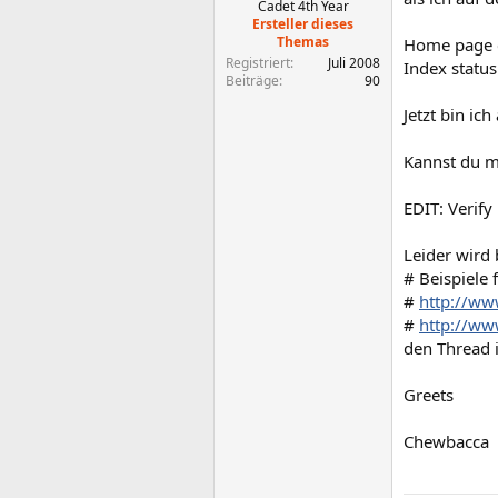
Cadet 4th Year
Ersteller dieses
Themas
Home page 
Registriert
Juli 2008
Index statu
Beiträge
90
Jetzt bin ic
Kannst du m
EDIT: Verify
Leider wird 
# Beispiele 
#
http://ww
#
http://ww
den Thread 
Greets
Chewbacca