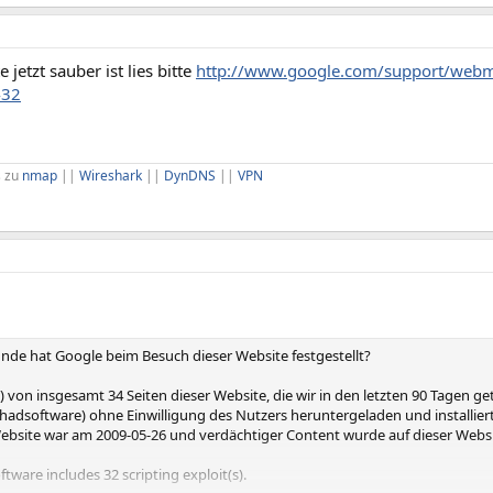
te jetzt sauber ist lies bitte
http://www.google.com/support/webm
432
s zu
nmap
||
Wireshark
||
DynDNS
||
VPN
nde hat Google beim Besuch dieser Website festgestellt?
n) von insgesamt 34 Seiten dieser Website, die wir in den letzten 90 Tagen ge
hadsoftware) ohne Einwilligung des Nutzers heruntergeladen und installier
Website war am 2009-05-26 und verdächtiger Content wurde auf dieser Websi
ftware includes 32 scripting exploit(s).