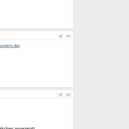
#2
ooters.de/
#3
äkchen angezeigt!