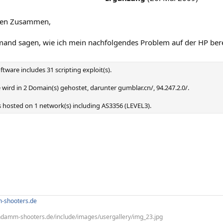
en Zusammen,
mand sagen, wie ich mein nachfolgendes Problem auf der HP ber
ftware includes 31 scripting exploit(s).
wird in 2 Domain(s) gehostet, darunter gumblar.cn/, 94.247.2.0/.
s hosted on 1 network(s) including AS3356 (LEVEL3).
-shooters.de
hdamm-shooters.de/include/images/usergallery/img_23.jpg