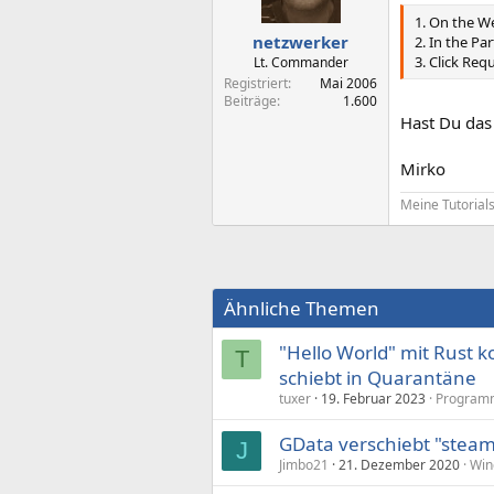
1. On the W
netzwerker
2. In the Pa
3. Click Req
Lt. Commander
Registriert
Mai 2006
Beiträge
1.600
Hast Du das
Mirko
Meine Tutorial
Ähnliche Themen
"Hello World" mit Rust k
T
schiebt in Quarantäne
tuxer
19. Februar 2023
Program
GData verschiebt "steam
J
Jimbo21
21. Dezember 2020
Win