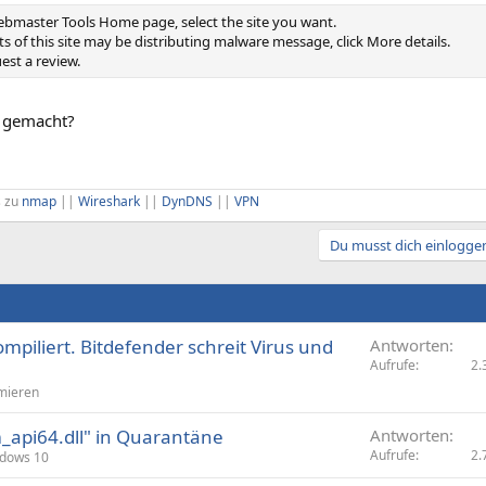
ebmaster Tools Home page, select the site you want.
rts of this site may be distributing malware message, click More details.
uest a review.
 gemacht?
s zu
nmap
||
Wireshark
||
DynDNS
||
VPN
Du musst dich einloggen
ompiliert. Bitdefender schreit Virus und
Antworten
Aufrufe
2.
mieren
_api64.dll" in Quarantäne
Antworten
Aufrufe
2.
dows 10