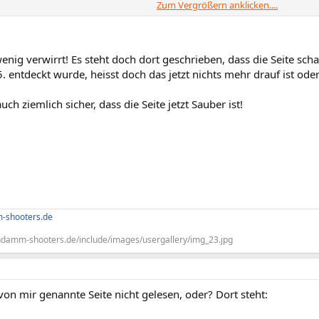
Zum Vergrößern anklicken....
wird in 2 Domain(s) gehostet, darunter gumblar.cn/, 94.247.2.0/.
s hosted on 1 network(s) including AS3356 (LEVEL3).
wenig verwirrt! Es steht doch dort geschrieben, dass die Seite sch
. entdeckt wurde, heisst doch das jetzt nichts mehr drauf ist ode
uch ziemlich sicher, dass die Seite jetzt Sauber ist!
-shooters.de
hdamm-shooters.de/include/images/usergallery/img_23.jpg
von mir genannte Seite nicht gelesen, oder? Dort steht: