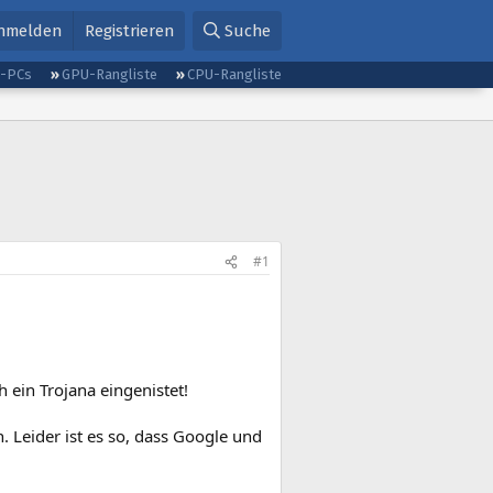
nmelden
Registrieren
Suche
g-PCs
GPU-Rangliste
CPU-Rangliste
#1
 ein Trojana eingenistet!
Leider ist es so, dass Google und