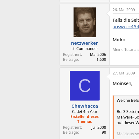
26. Mai 2009
Falls die Sei
answer=45
Mirko
netzwerker
Lt. Commander
Meine Tutorial
Registriert
Mai 2006
Beiträge
1.600
27. Mai 2009
C
Moinsen,
Welche Befu
Chewbacca
Bei 3 Seite(
Cadet 4th Year
Ersteller dieses
Malware (Sc
Themas
auf dieser 
Registriert
Juli 2008
Beiträge
90
Malicious so