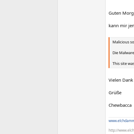
Guten Morg
kann mir je
Malicious so
Die Malware 
This site wa
Vielen Dank
Grüße
Chewbacca
www.elchdamm
http://www.elc