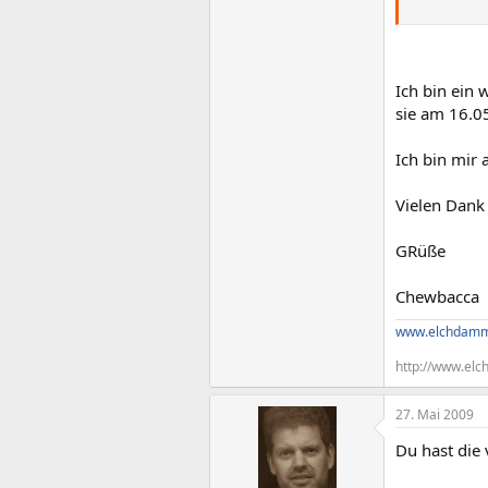
Die Malware 
This site wa
Ich bin ein 
sie am 16.05
Ich bin mir a
Vielen Dank
GRüße
Chewbacca
www.elchdamm
http://www.elc
27. Mai 2009
Du hast die 