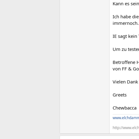
Kann es sei
Ich habe die
immernoch.
IE sagt kein
Um zu teste
Betroffene 
von FF & Go
Vielen Dank
Greets
Chewbacca
www.elchdamm
http://www.elc