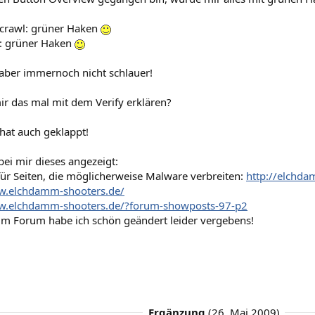
crawl: grüner Haken
s: grüner Haken
h aber immernoch nicht schlauer!
ir das mal mit dem Verify erklären?
 hat auch geklappt!
bei mir dieses angezeigt:
für Seiten, die möglicherweise Malware verbreiten:
http://elchda
w.elchdamm-shooters.de/
w.elchdamm-shooters.de/?forum-showposts-97-p2
im Forum habe ich schön geändert leider vergebens!
Ergänzung
(
26. Mai 2009
)