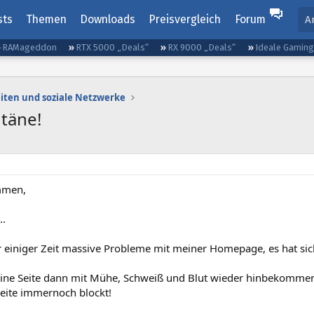
sts
Themen
Downloads
Preisvergleich
Forum
A
RAMageddon
RTX 5000 „Deals“
RX 9000 „Deals“
Ideale Gamin
iten und soziale Netzwerke
täne!
mmen,
..
r einiger Zeit massive Probleme mit meiner Homepage, es hat sich
ine Seite dann mit Mühe, Schweiß und Blut wieder hinbekommen. 
Seite immernoch blockt!