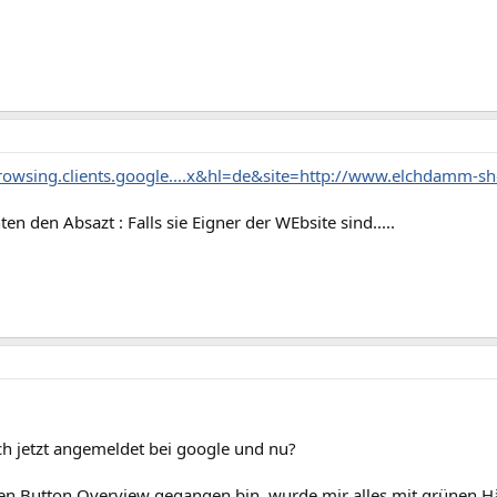
browsing.clients.google....x&hl=de&site=http://www.elchdamm-sh
ten den Absazt : Falls sie Eigner der WEbsite sind.....
ch jetzt angemeldet bei google und nu?
 den Button Overview gegangen bin, wurde mir alles mit grünen H