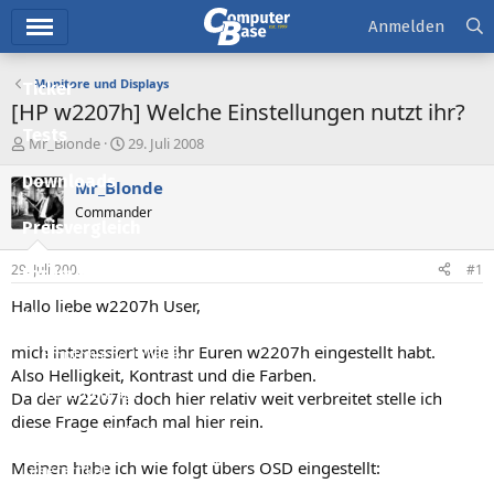
Hauptmenü
Anmelden
Monitore und Displays
Ticker
[HP w2207h] Welche Einstellungen nutzt ihr?
Tests
E
E
Mr_Blonde
29. Juli 2008
r
r
Downloads
s
s
Mr_Blonde
t
t
Commander
e
e
Preisvergleich
l
l
l
l
29. Juli 2008
#1
Forum
e
t
r
a
Hallo liebe w2207h User,
Aktuelles
m
mich interessiert wie ihr Euren w2207h eingestellt habt.
Empfohlene Inhalte
Also Helligkeit, Kontrast und die Farben.
Neue Beiträge
Da der w2207h doch hier relativ weit verbreitet stelle ich
diese Frage einfach mal hier rein.
Neueste Aktivitäten
Meinen habe ich wie folgt übers OSD eingestellt:
Leserartikel