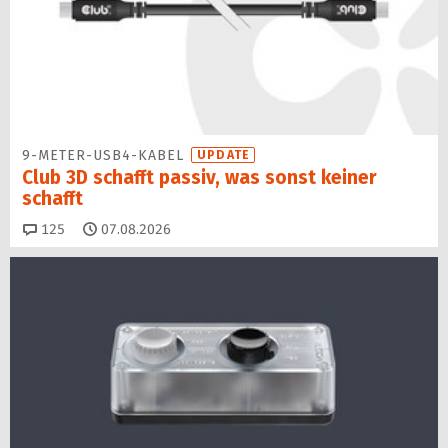
9-METER-USB4-KABEL
UPDATE
Club 3D schafft passiv, was sonst keiner
schafft
Kommentare
125
07.08.2026