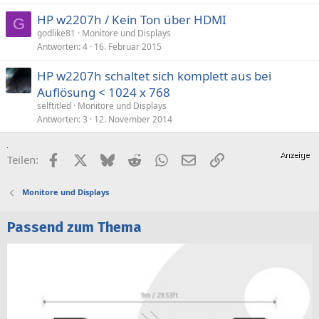
HP w2207h / Kein Ton über HDMI
G
godlike81
Monitore und Displays
Antworten
4
16. Februar 2015
HP w2207h schaltet sich komplett aus bei
Auflösung < 1024 x 768
selftitled
Monitore und Displays
Antworten
3
12. November 2014
Facebook
X (Twitter)
Bluesky
Reddit
WhatsApp
E-Mail
Link
Teilen:
Monitore und Displays
Passend zum Thema