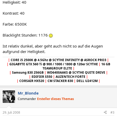
Helligkeit: 40
Kontrast: 40
Farbe: 6500K
Blacklight Stunden: 1176
Ist relativ dunkel, aber geht auch nicht so auf die Augen
aufgrund der Helligkeit.
|
CORE i5 2500K @ 4.5Ghz @ SCYTHE INFINITY @ ASROCK PRO3
|
|
GIGABYTE GTX 560 Ti @ 900 / 1000 / 1800 @ 120er SCYTHE
|
16 GB
TEAMGROUP ELITE
|
|
Samsung 830 256GB
|
WD6400AAKS @ SCYTHE QUITE DRIVE
|
|
EDIFIER S550
|
AUZENTECH FORTE
|
|
CORSAIR HX520
|
CM STACKER 830
|
DELL U2412M
|
Mr_Blonde
Commander
Ersteller dieses Themas
29. Juli 2008
#3