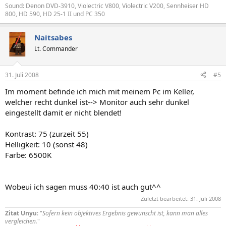
Sound: Denon DVD-3910, Violectric V800, Violectric V200, Sennheiser HD
800, HD 590, HD 25-1 II und PC 350
Naitsabes
Lt. Commander
31. Juli 2008
#5
Im moment befinde ich mich mit meinem Pc im Keller,
welcher recht dunkel ist--> Monitor auch sehr dunkel
eingestellt damit er nicht blendet!
Kontrast: 75 (zurzeit 55)
Helligkeit: 10 (sonst 48)
Farbe: 6500K
Wobeui ich sagen muss 40:40 ist auch gut^^
Zuletzt bearbeitet:
31. Juli 2008
Zitat Unyu
: "
Sofern kein objektives Ergebnis gewünscht ist, kann man alles
vergleichen.
"