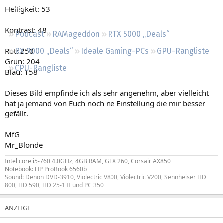
Regeln
Helligkeit: 53
Kontrast: 48
Podcast
RAMageddon
RTX 5000 „Deals“
Rot: 250
RX 9000 „Deals“
Ideale Gaming-PCs
GPU-Rangliste
Grün: 204
CPU-Rangliste
Blau: 158
Dieses Bild empfinde ich als sehr angenehm, aber vielleicht
hat ja jemand von Euch noch ne Einstellung die mir besser
gefällt.
MfG
Mr_Blonde
Intel core i5-760 4.0GHz, 4GB RAM, GTX 260, Corsair AX850
Notebook: HP ProBook 6560b
Sound: Denon DVD-3910, Violectric V800, Violectric V200, Sennheiser HD
800, HD 590, HD 25-1 II und PC 350