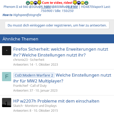
Cum te video, rideo!
Phenom II x4 940
@3Ghz@
1.168V
/
@800Mhz@
0.816V
| HD4870VaporX Last:
750/900
/ Idle:
150/250
How to
Highspeedfotografie
Du musst dich einloggen oder registrieren, um hier zu antworten.
Ähnliche Themen
Firefox Sicherheit: welche Erweiterungen nutzt
ihr? Welche Einstellungen nutzt ihr?
chrisnix23
Sicherheit
Antworten
14
1. Oktober 2023
Welche Einstellungen nutzt
CoD:Modern Warfare 2
F
ihr für MW2 Multiplayer?
Frankchief
Call of Duty
Antworten
37
10. Januar 2023
HP w2207h Probleme mit dem einschalten
Skatch
Monitore und Displays
Antworten
8
10. Oktober 2015