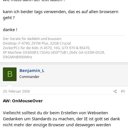
kann ich beider tags verwenden, das es auf allen browsern
geht ?
danke !
Der Geräte für daddeln und brausen:
Desktop: i7-4790, Z97M-Plus, 32GB Crucial
ZockerPCs für die Kids: i5 4570, 16G, GTX 970 & RX470,
XP Machine: E6300@3,15GHz (450*7)@1,264V, GA-G33M-DS2R,
D9GMH@900MHz
Benjamin_L
B
Commander
20. Februar 2006
#5
AW: OnMouseOver
Vielleicht solltest du dir beim Erstellen von Webseiten
Gedanken um Standards zu machen, der IE ist gott sei dank
nicht mehr der einzige Browser und deswegen werden