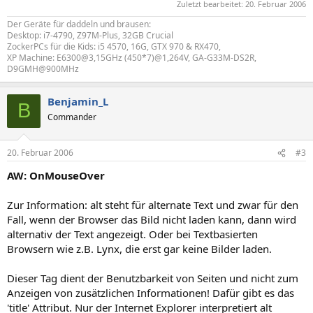
Zuletzt bearbeitet:
20. Februar 2006
Der Geräte für daddeln und brausen:
Desktop: i7-4790, Z97M-Plus, 32GB Crucial
ZockerPCs für die Kids: i5 4570, 16G, GTX 970 & RX470,
XP Machine: E6300@3,15GHz (450*7)@1,264V, GA-G33M-DS2R,
D9GMH@900MHz
Benjamin_L
B
Commander
20. Februar 2006
#3
AW: OnMouseOver
Zur Information: alt steht für alternate Text und zwar für den
Fall, wenn der Browser das Bild nicht laden kann, dann wird
alternativ der Text angezeigt. Oder bei Textbasierten
Browsern wie z.B. Lynx, die erst gar keine Bilder laden.
Dieser Tag dient der Benutzbarkeit von Seiten und nicht zum
Anzeigen von zusätzlichen Informationen! Dafür gibt es das
'title' Attribut. Nur der Internet Explorer interpretiert alt