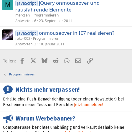
jQuery onmouseover und
JavaScript
M
rausfahrende Elemente
mercsen
Programmieren
Antworten
6
23. September 2011
onmouseover in IE7 realisieren?
JavaScript
roker002
Programmieren
Antworten
3
10. Januar 2011
Facebook
X (Twitter)
Bluesky
Reddit
WhatsApp
E-Mail
Link
Teilen:
Programmieren
Nichts mehr verpassen!
Erhalte eine Push-Benachrichtigung (oder einen Newsletter) bei
Erscheinen neuer Tests und Berichte:
Jetzt anmelden!
Warum Werbebanner?
ComputerBase berichtet unabhängig und verkauft deshalb keine