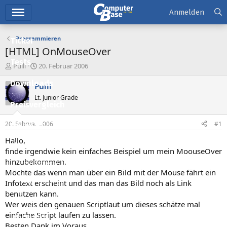
Hauptmenü
Anmelden
Programmieren
Ticker
[HTML] OnMouseOver
Tests
E
E
Pulli
20. Februar 2006
r
r
Downloads
s
s
Pulli
t
t
Lt. Junior Grade
e
e
Preisvergleich
l
l
l
l
20. Februar 2006
#1
Forum
e
t
r
a
Hallo,
Aktuelles
m
finde irgendwie kein einfaches Beispiel um mein MoouseOver
hinzubekommen.
Empfohlene Inhalte
Möchte das wenn man über ein Bild mit der Mouse fährt ein
Neue Beiträge
Infotext erscheint und das man das Bild noch als Link
benutzen kann.
Neueste Aktivitäten
Wer weis den genauen Scriptlaut um dieses schätze mal
einfache Script laufen zu lassen.
Leserartikel
Besten Dank im Voraus ...