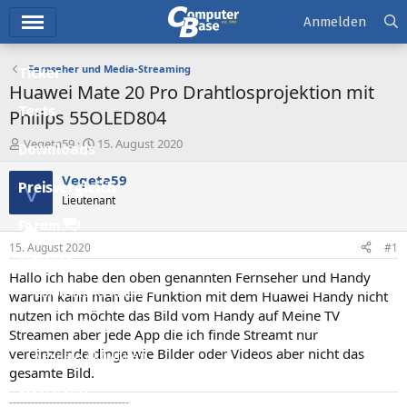
Hauptmenü
Anmelden
Fernseher und Media-Streaming
Ticker
Huawei Mate 20 Pro Drahtlosprojektion mit
Tests
Philips 55OLED804
E
E
Vegeta59
15. August 2020
Downloads
r
r
s
s
Vegeta59
V
Preisvergleich
t
t
Lieutenant
e
e
l
l
Forum
l
l
15. August 2020
#1
e
t
Aktuelles
r
a
Hallo ich habe den oben genannten Fernseher und Handy
m
Empfohlene Inhalte
warum kann man die Funktion mit dem Huawei Handy nicht
nutzen ich möchte das Bild vom Handy auf Meine TV
Neue Beiträge
Streamen aber jede App die ich finde Streamt nur
vereinzelnde dinge wie Bilder oder Videos aber nicht das
Neueste Aktivitäten
gesamte Bild.
Leserartikel
---------------------------------