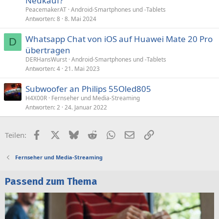
Neukauf?
PeacemakerAT
Android-Smartphones und -Tablets
Antworten
8
8. Mai 2024
Whatsapp Chat von iOS auf Huawei Mate 20 Pro
D
übertragen
DERHansWurst
Android-Smartphones und -Tablets
Antworten
4
21. Mai 2023
Subwoofer an Philips 55Oled805
H4X00R
Fernseher und Media-Streaming
Antworten
2
24. Januar 2022
Facebook
X (Twitter)
Bluesky
Reddit
WhatsApp
E-Mail
Link
Teilen:
Fernseher und Media-Streaming
Passend zum Thema