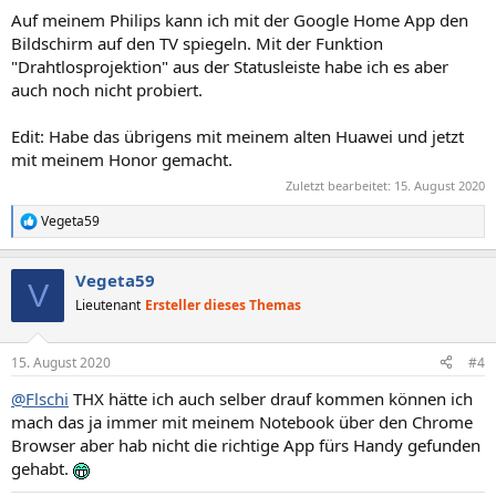
Auf meinem Philips kann ich mit der Google Home App den
Bildschirm auf den TV spiegeln. Mit der Funktion
"Drahtlosprojektion" aus der Statusleiste habe ich es aber
auch noch nicht probiert.
Edit: Habe das übrigens mit meinem alten Huawei und jetzt
mit meinem Honor gemacht.
Zuletzt bearbeitet:
15. August 2020
Vegeta59
R
e
a
Vegeta59
k
V
t
Lieutenant
Ersteller dieses Themas
i
o
n
15. August 2020
#4
e
n
@Flschi
THX hätte ich auch selber drauf kommen können ich
:
mach das ja immer mit meinem Notebook über den Chrome
Browser aber hab nicht die richtige App fürs Handy gefunden
gehabt.