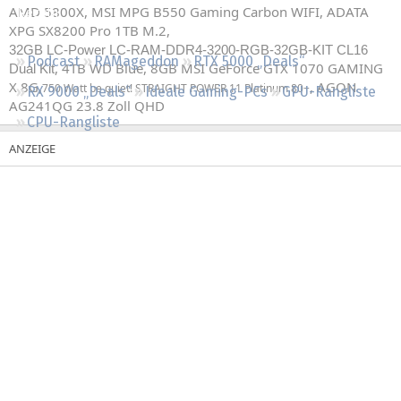
AMD 5800X, MSI MPG B550 Gaming Carbon WIFI, ADATA
Regeln
XPG SX8200 Pro 1TB M.2,
32GB LC-Power LC-RAM-DDR4-3200-RGB-32GB-KIT CL16
Podcast
RAMageddon
RTX 5000 „Deals“
, 4TB WD Blue, 8GB MSI GeForce GTX 1070 GAMING
Dual Kit
X 8G,
, AGON
750 Watt be quiet! STRAIGHT POWER 11 Platinum 80+
RX 9000 „Deals“
Ideale Gaming-PCs
GPU-Rangliste
AG241QG 23.8 Zoll QHD
CPU-Rangliste