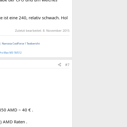
 ist eine 240, relativ schwach. Hol
Zuletzt bearbeitet:
8. November 2015
|
Nanoxia CoolForce 1 Testbericht
Pro Max M3 18/512
#7
6850 AMD ~ 40 € .
0) AMD Raten .