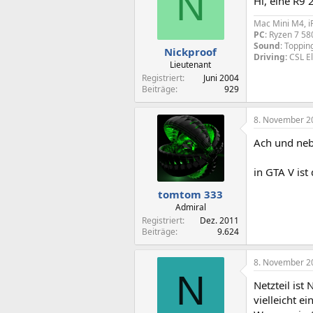
N
Hi, eine R9 
Mac Mini M4, iP
PC
: Ryzen 7 5
Sound
: Toppi
Nickproof
Driving:
CSL E
Lieutenant
Registriert
Juni 2004
Beiträge
929
8. November 2
Ach und neb
in GTA V ist
tomtom 333
Admiral
Registriert
Dez. 2011
Beiträge
9.624
8. November 2
N
Netzteil ist
vielleicht ei