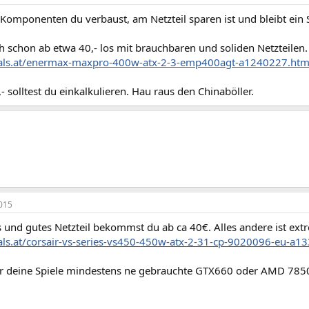
Komponenten du verbaust, am Netzteil sparen ist und bleibt ein 
 schon ab etwa 40,- los mit brauchbaren und soliden Netzteilen.
hals.at/enermax-maxpro-400w-atx-2-3-emp400agt-a1240227.htm
- solltest du einkalkulieren. Hau raus den Chinaböller.
015
s und gutes Netzteil bekommst du ab ca 40€. Alles andere ist extr
hals.at/corsair-vs-series-vs450-450w-atx-2-31-cp-9020096-eu-a
r deine Spiele mindestens ne gebrauchte GTX660 oder AMD 7850,