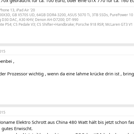
270x gebraucht für ca. 100 Euro, oder eine GTX 770 für ca. 160 E
hone 13, iPad Air '20
800X3D, GB X570S UD, 64GB DDR4-3200, ASUS 5070 Ti, 3TB SSDs, PurePower 1
ng D30 DAC, A30 KHV; Denon AH-D7200; DT-990
lite PS4; CS Pedale V3; CS Shifter+Handbrake; Porsche 918 RSR; McLaren GT3 V1
015
enbei ,
 der Prozessor wichtig , wenn da eine lahme krücke drin ist , bring
015
 Noname Elektro Schrott aus China 480 Watt hält bis jetzt schon fa
n gutes Erwischt.