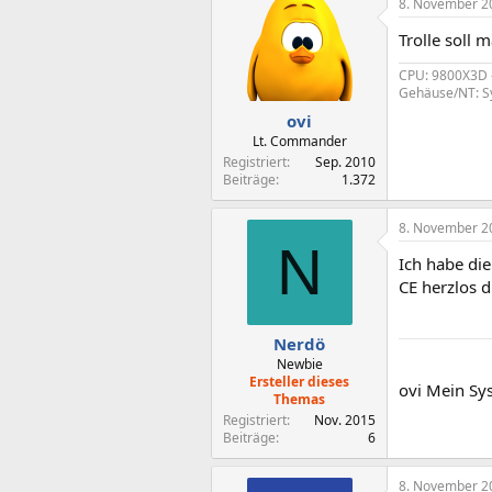
8. November 2
Trolle soll m
CPU: 9800X3D -
Gehäuse/NT: Sy
ovi
Lt. Commander
Registriert
Sep. 2010
Beiträge
1.372
8. November 2
N
Ich habe die
CE herzlos dr
Nerdö
Newbie
Ersteller dieses
ovi Mein Sys
Themas
Registriert
Nov. 2015
Beiträge
6
8. November 2