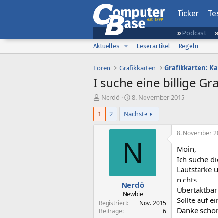
Ticker
Te
Podcast
Aktuelles
Leserartikel
Regeln
Foren
Grafikkarten
Grafikkarten: K
I suche eine billige 
E
E
Nerdö
8. November 2015
r
r
1
2
Nächste
s
s
t
t
e
e
8. November 2
l
l
N
Moin,
l
l
e
t
Ich suche d
r
a
Lautstärke 
m
nichts.
Nerdö
Übertaktbar 
Newbie
Sollte auf e
Registriert
Nov. 2015
Danke schon
Beiträge
6