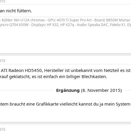
015
an nicht füttern.
 Kühler: NH-U12A chromax - GPU: 4070 Ti Super Pro Art - Board: B850M Mortar
ncro Q704 650W - Displays: HP X32, HP X27q - Audio: Speaka DAC, Fidelio X1, E
015
 ATI Radeon HD5450, Hersteller ist unbekannt vom Netzteil es ist
auf geklatscht, es ist einfach ein billiger Blechkasten.
Ergänzung
(
8. November 2015
)
tem braucht eine Grafikkarte vielleicht kannst du ja mein System
015