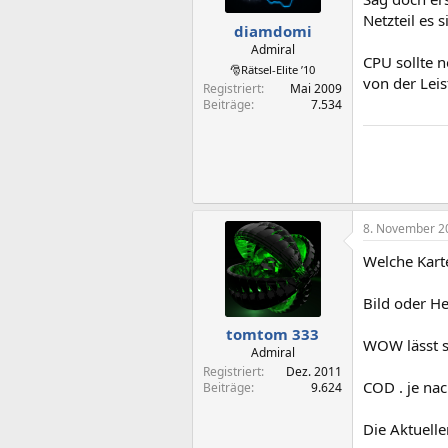
Netzteil es
diamdomi
Admiral
CPU sollte n
🎅Rätsel-Elite ’10
von der Leis
Registriert
Mai 2009
Beiträge
7.534
8. November 2
Welche Karte
Bild oder He
tomtom 333
WOW lässt s
Admiral
Registriert
Dez. 2011
COD . je na
Beiträge
9.624
Die Aktuell