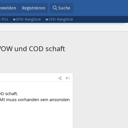
nmelden
Registrieren
Suche
g-PCs
GPU-Rangliste
CPU-Rangliste
5 WOW und COD schaft
#1
D schaft.
DMI muss vorhanden sein ansonsten