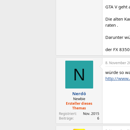
GTA V geht 
Die alten K
raten .
Darunter wü
der FX 8350 
8. November 2
N
würde so wa
http://www
Nerdö
Newbie
Ersteller dieses
Themas
Registriert
Nov. 2015
Beiträge
6