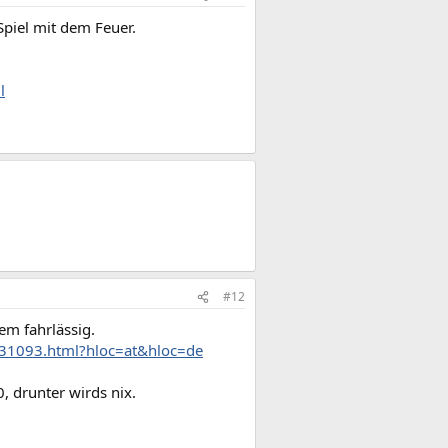
Spiel mit dem Feuer.
l
#12
em fahrlässig.
1331093.html?hloc=at&hloc=de
 drunter wirds nix.