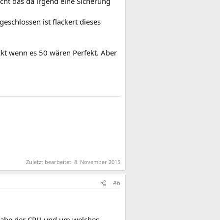
cht das da irgend eine Sicherung
geschlossen ist flackert dieses
ckt wenn es 50 wären Perfekt. Aber
Zuletzt bearbeitet:
8. November 2015
#6
ngabe der CPU und um welches