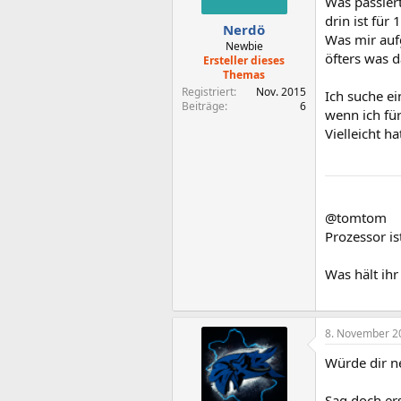
Was passier
drin ist für 
Nerdö
Was mir aufg
Newbie
öfters was d
Ersteller dieses
Themas
Registriert
Nov. 2015
Ich suche ei
Beiträge
6
wenn ich fü
Vielleicht h
@tomtom
Prozessor i
Was hält ih
8. November 2
Würde dir n
Sag doch er