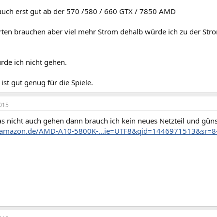
auch erst gut ab der 570 /580 / 660 GTX / 7850 AMD
arten brauchen aber viel mehr Strom dehalb würde ich zu der S
rde ich nicht gehen.
ist gut genug für die Spiele.
015
s nicht auch gehen dann brauch ich kein neues Netzteil und güns
.amazon.de/AMD-A10-5800K-...ie=UTF8&qid=1446971513&sr