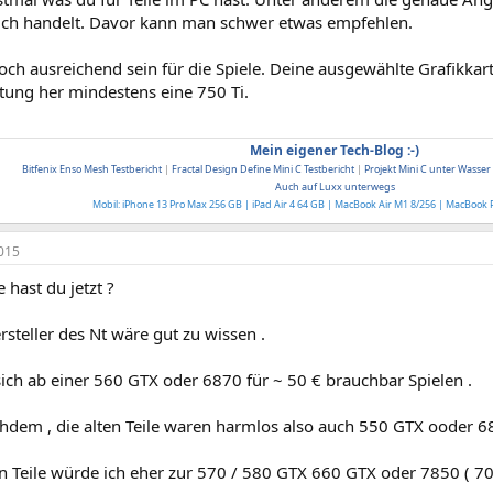
 sich handelt. Davor kann man schwer etwas empfehlen.
och ausreichend sein für die Spiele. Deine ausgewählte Grafikkarte
tung her mindestens eine 750 Ti.
Mein eigener Tech-Blog :-)
Bitfenix Enso Mesh Testbericht
|
Fractal Design Define Mini C Testbericht
|
Projekt Mini C unter Wasser
Auch auf Luxx unterwegs
Mobil: iPhone 13 Pro Max 256 GB | iPad Air 4 64 GB
|
MacBook Air M1 8/256
| MacBook 
015
 hast du jetzt ?
rsteller des Nt wäre gut zu wissen .
ich ab einer 560 GTX oder 6870 für ~ 50 € brauchbar Spielen .
chdem , die alten Teile waren harmlos also auch 550 GTX ooder 
en Teile würde ich eher zur 570 / 580 GTX 660 GTX oder 7850 ( 7