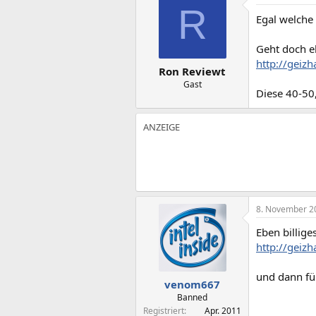
R
Egal welche 
Geht doch eh
http://geiz
Ron Reviewt
Gast
Diese 40-50,
8. November 2
Eben billige
http://geiz
und dann fü
venom667
Banned
Registriert
Apr. 2011