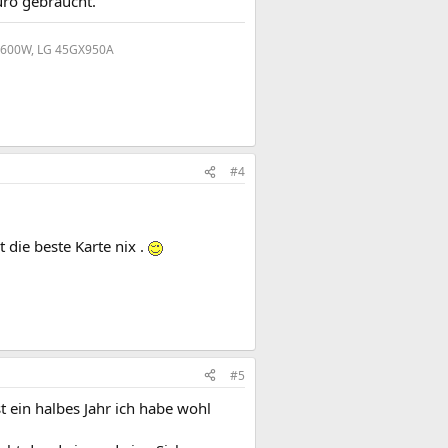
uro gebraucht.
0 600W, LG 45GX950A
#4
t die beste Karte nix .
#5
st ein halbes Jahr ich habe wohl