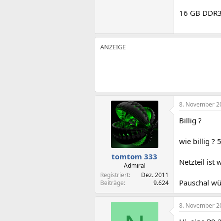
16 GB DDR3
8. November 2
Billig ?
wie billig ? 
tomtom 333
Netzteil ist
Admiral
Registriert
Dez. 2011
Pauschal wü
Beiträge
9.624
8. November 2