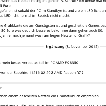
t wenn das Netzteil hochgeht ganzer PC Schrott? Ich denke mal ni
15 Euro.
efallen ist sobald der PC im Standbye ist und z.b ein LED licht an
as LED licht normal im Betrieb nicht macht.
ne Grafikkarte die am Günstigsten ist und gescheit die Games pa
r 80 Euro was deutlich besseres bekomme dann gehen auch 80.
at ja hier noch jemand was rum liegen Netzteil u. Grafik?
Ergänzung
(
8. November 2015
)
st mein bestes verbautes teil im PC AMD FX 8350
r von der Sapphire 11216-02-20G AMD Radeon R7 ?
015
eben einem gescheiten Netzteil ein Gramatikbuch empfehlen.
stmal was du für Teile im PC hast: Unter anderem die genaue A