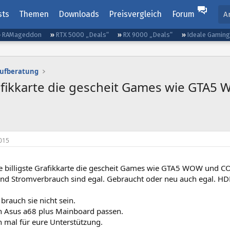
sts
Themen
Downloads
Preisvergleich
Forum
A
RAMageddon
RTX 5000 „Deals“
RX 9000 „Deals“
Ideale Gamin
aufberatung
Grafikkarte die gescheit Games wie GTA
015
ie billigste Grafikkarte die gescheit Games wie GTA5 WOW und CO
und Stromverbrauch sind egal. Gebraucht oder neu auch egal. H
brauch sie nicht sein.
in Asus a68 plus Mainboard passen.
 mal für eure Unterstützung.