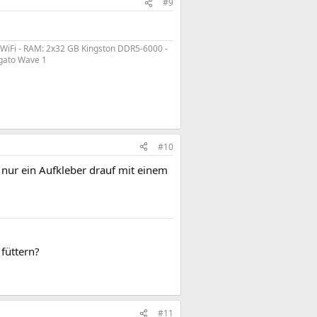
#9
 WiFi - RAM: 2x32 GB Kingston DDR5-6000 -
lgato Wave 1
#10
 nur ein Aufkleber drauf mit einem
 füttern?
#11