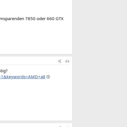
tromsparenden 7850 oder 660 GTX
#8
tig?
=8-1&keywords=AMD+a8