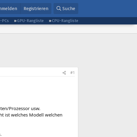
nmelden
Registrieren
Suche
g-PCs
GPU-Rangliste
CPU-Rangliste
#1
iten/Prozessor usw.
ht ist welches Modell welchen
.