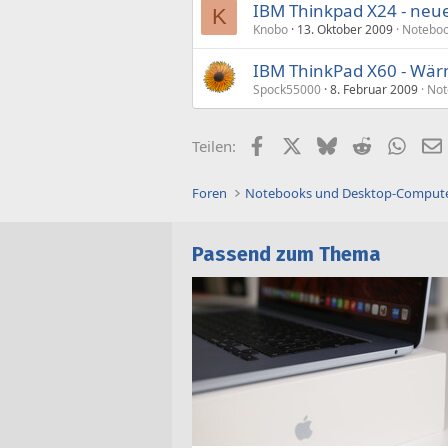
IBM Thinkpad X24 - neue 
K
Knobo
13. Oktober 2009
Notebo
IBM ThinkPad X60 - Wär
Spock55000
8. Februar 2009
Not
Facebook
X (Twitter)
Bluesky
Reddit
What
Teilen:
Foren
Notebooks und Desktop-Comput
Passend zum Thema