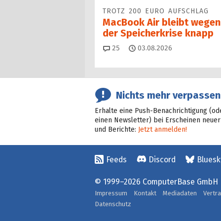
TROTZ 200 EURO AUFSCHLAG
MacBook Air bleibt wegen
der Speicherkrise knapp
Kommentare
25
03.08.2026
Nichts mehr verpassen
Erhalte eine Push-Benachrichtigung (od
einen Newsletter) bei Erscheinen neuer
und Berichte:
Jetzt anmelden!
Feeds
Discord
Bluesk
© 1999–2026 ComputerBase GmbH
Impressum
Kontakt
Mediadaten
Vertr
Datenschutz