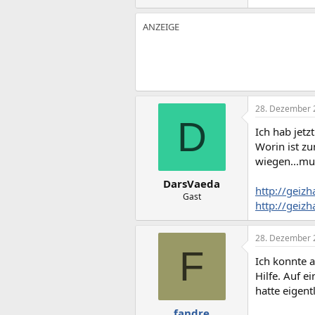
28. Dezember 
D
Ich hab jetz
Worin ist zu
wiegen...mu
DarsVaeda
http://geiz
Gast
http://geiz
28. Dezember 
F
Ich konnte a
Hilfe. Auf e
hatte eigen
fandre