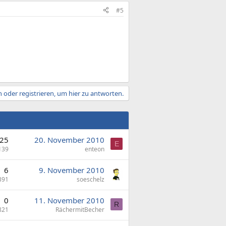
#5
 oder registrieren, um hier zu antworten.
25
20. November 2010
E
139
enteon
6
9. November 2010
391
soeschelz
0
11. November 2010
R
821
RächermitBecher