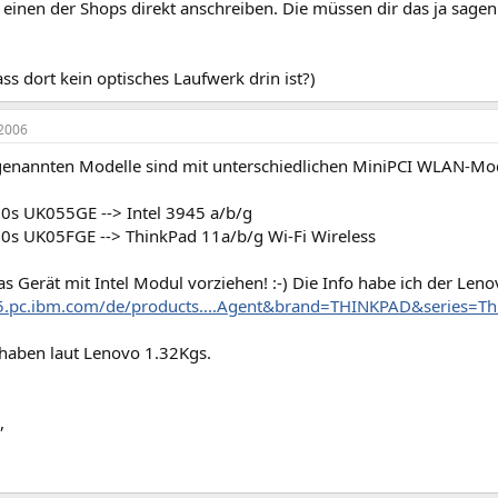
 einen der Shops direkt anschreiben. Die müssen dir das ja sage
ass dort kein optisches Laufwerk drin ist?)
2006
genannten Modelle sind mit unterschiedlichen MiniPCI WLAN-Mod
0s UK055GE --> Intel 3945 a/b/g
0s UK05FGE --> ThinkPad 11a/b/g Wi-Fi Wireless
as Gerät mit Intel Modul vorziehen! :-) Die Info habe ich der L
5.pc.ibm.com/de/products....Agent&brand=THINKPAD&series=Th
 haben laut Lenovo 1.32Kgs.
,