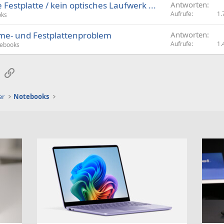
Festplatte / kein optisches Laufwerk ...
Antworten
Aufrufe
1.
oks
me- und Festplattenproblem
Antworten
Aufrufe
1.
ebooks
sApp
E-Mail
Link
er
Notebooks