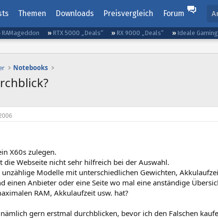
sts
Themen
Downloads
Preisvergleich
Forum
A
RAMageddon
RTX 5000 „Deals“
RX 9000 „Deals“
Ideale Gamin
er
Notebooks
rchblick?
2006
 ein X60s zulegen.
st die Webseite nicht sehr hilfreich bei der Auswahl.
a unzählige Modelle mit unterschiedlichen Gewichten, Akkulaufze
d einen Anbieter oder eine Seite wo mal eine anständige Übersic
maximalen RAM, Akkulaufzeit usw. hat?
nämlich gern erstmal durchblicken, bevor ich den Falschen kaufe