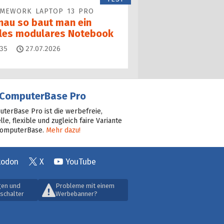
AMEWORK LAPTOP 13 PRO
nau so baut man ein
lles modulares Notebook
Kommentare
35
27.07.2026
ComputerBase Pro
terBase Pro ist die werbefreie,
lle, flexible und zugleich faire Variante
ComputerBase.
Mehr dazu!
todon
X
YouTube
gen und
Probleme mit einem
schalter
Werbebanner?