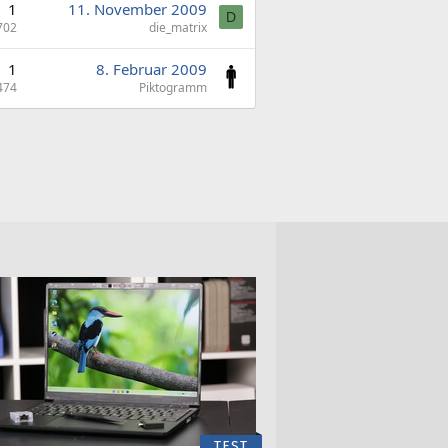
1
11. November 2009
D
702
die_matrix
1
8. Februar 2009
474
Piktogramm
TEST