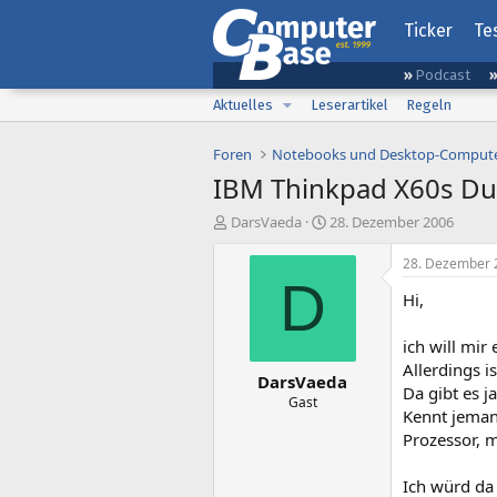
Ticker
Te
Podcast
Aktuelles
Leserartikel
Regeln
Foren
Notebooks und Desktop-Comput
IBM Thinkpad X60s Du
E
E
DarsVaeda
28. Dezember 2006
r
r
s
s
28. Dezember 
t
t
D
Hi,
e
e
l
l
l
l
ich will mir
e
t
Allerdings i
DarsVaeda
r
a
Da gibt es j
m
Gast
Kennt jeman
Prozessor, 
Ich würd da 