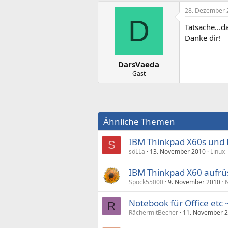
28. Dezember 
D
Tatsache...d
Danke dir!
DarsVaeda
Gast
Ähnliche Themen
IBM Thinkpad X60s und 
S
söLLa
13. November 2010
Linux
IBM Thinkpad X60 aufrü
Spock55000
9. November 2010
Notebook für Office etc
R
RächermitBecher
11. November 