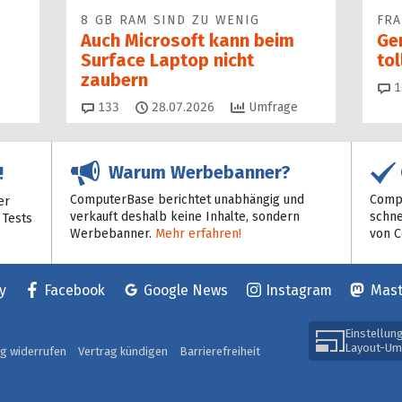
8 GB RAM SIND ZU WENIG
FR
Auch Microsoft kann beim
Ge
Surface Laptop nicht
to
zaubern
1
Kommentare
133
28.07.2026
Umfrage
Warum Werbebanner?
!
ComputerBase berichtet unabhängig und
Compu
er
verkauft deshalb keine Inhalte, sondern
schne
 Tests
Werbebanner.
Mehr erfahren!
von 
y
Facebook
Google News
Instagram
Mas
Einstellun
Layout-Um
ag widerrufen
Vertrag kündigen
Barrierefreiheit