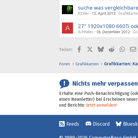
suche was vergleichbar
R33ler
15. April 2013
Grafikkart
27" 1920x1080 660Ti od
A
Achhilles
18. Dezember 2012
Gr
Facebook
X (Twitter)
Bluesky
Reddit
What
Teilen:
Foren
Grafikkarten
Grafikkarten: K
Nichts mehr verpassen
Erhalte eine Push-Benachrichtigung (od
einen Newsletter) bei Erscheinen neuer
und Berichte:
Jetzt anmelden!
Feeds
Discord
Bluesk
© 1999–2026 ComputerBase GmbH