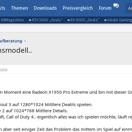
sts
Themen
Downloads
Preisvergleich
Forum
A
RAMageddon
RTX 5000 „Deals“
RX 9000 „Deals“
Ideale Gamin
aufberatung
hsmodell..
2008
 im Moment eine Radeon X1950 Pro Extreme und bin mit dieser Gra
lout 3 auf 1280*1024 Mittlere Deatils spielen.
 2 auf 1024*768 Mittlere Details.
t, Call of Duty 4.. eigentlich alles was ich spielen möchte, läuft r
 aber seit einiger Zeit das Problem das mittem im Spiel auf ein