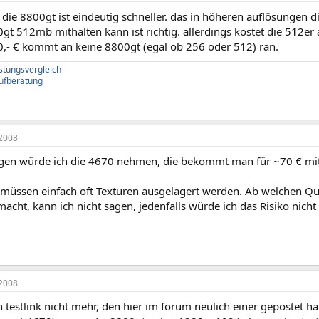
die 8800gt ist eindeutig schneller. das in höheren auflösungen 
gt 512mb mithalten kann ist richtig. allerdings kostet die 512er 
60,- € kommt an keine 8800gt (egal ob 256 oder 512) ran.
istungsvergleich
ufberatung
2008
gen würde ich die 4670 nehmen, die bekommt man für ~70 € m
müssen einfach oft Texturen ausgelagert werden. Ab welchen Qua
cht, kann ich nicht sagen, jedenfalls würde ich das Risiko nicht
2008
n testlink nicht mehr, den hier im forum neulich einer gepostet 