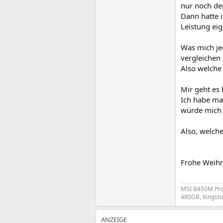
nur noch der
Dann hatte 
Leistung eig
Was mich je
vergleichen
Also welche 
Mir geht es 
Ich habe ma
würde mich d
Also, welche
Frohe Weihn
MSI B450M Pro 
480GB, Kingsto