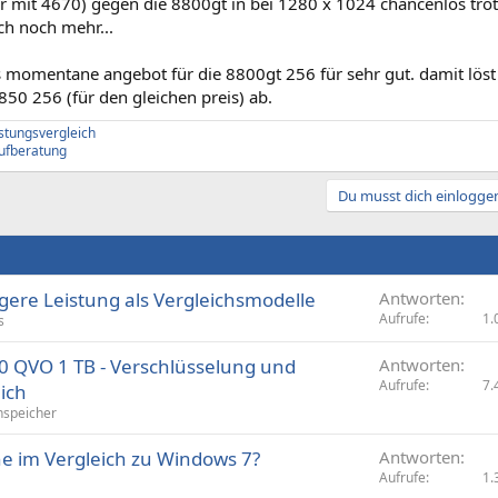
ar mit 4670) gegen die 8800gt in bei 1280 x 1024 chancenlos tro
ch noch mehr...
s momentane angebot für die 8800gt 256 für sehr gut. damit löst s
3850 256 (für den gleichen preis) ab.
istungsvergleich
ufberatung
Du musst dich einloggen
gere Leistung als Vergleichsmodelle
Antworten
Aufrufe
1.
s
 QVO 1 TB - Verschlüsselung und
Antworten
Aufrufe
7.
ich
speicher
e im Vergleich zu Windows 7?
Antworten
Aufrufe
1.