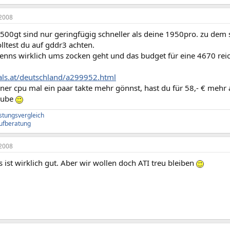
2008
500gt sind nur geringfügig schneller als deine 1950pro. zu dem s
olltest du auf gddr3 achten.
enns wirklich ums zocken geht und das budget für eine 4670 reic
hals.at/deutschland/a299952.html
er cpu mal ein paar takte mehr gönnst, hast du für 58,- € mehr 
aube
istungsvergleich
ufberatung
2008
s ist wirklich gut. Aber wir wollen doch ATI treu bleiben