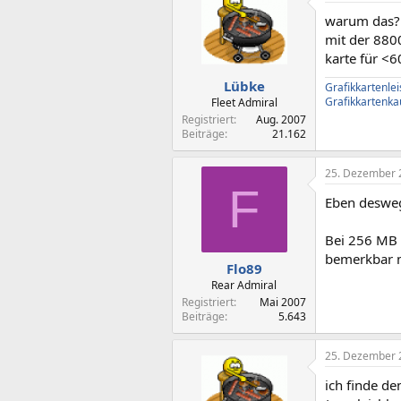
warum das? 
mit der 8800
karte für <
Lübke
Grafikkartenle
Grafikkartenka
Fleet Admiral
Registriert
Aug. 2007
Beiträge
21.162
25. Dezember 
F
Eben deswe
Bei 256 MB 
bemerkbar ma
Flo89
Rear Admiral
Registriert
Mai 2007
Beiträge
5.643
25. Dezember 
ich finde de