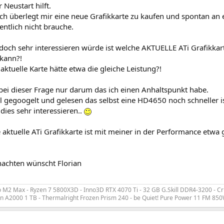
 Neustart hilft.
ich überlegt mir eine neue Grafikkarte zu kaufen und spontan a
entlich nicht brauche.
doch sehr interessieren würde ist welche AKTUELLE ATi Grafikkar
 kann?!
aktuelle Karte hätte etwa die gleiche Leistung?!
bei dieser Frage nur darum das ich einen Anhaltspunkt habe.
l gegoogelt und gelesen das selbst eine HD4650 noch schneller is
ies sehr interessieren..
 aktuelle ATi Grafikkarte ist mit meiner in der Performance etwa g
achten wünscht Florian
M2 Max - Ryzen 7 5800X3D - Inno3D RTX 4070 Ti - 32 GB G.Skill DDR4-3200 - Cr
n A2000 1 TB - Thermalright Frozen Prism 240 - be Quiet! Pure Power 11 FM 85