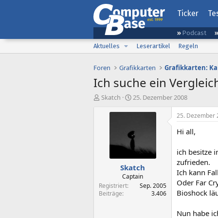
Ticker
Te
Podcast
Aktuelles
Leserartikel
Regeln
Foren
Grafikkarten
Grafikkarten: K
Ich suche ein Vergleic
E
E
Skatch
25. Dezember 2008
r
r
s
s
25. Dezember 
t
t
Hi all,
e
e
l
l
l
l
ich besitze
e
t
zufrieden.
Skatch
r
a
Ich kann Fal
m
Captain
Oder Far Cry
Registriert
Sep. 2005
Bioshock läuf
Beiträge
3.406
Nun habe ich