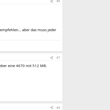
#6
 empfehlen... aber das muss jeder
#7
eber eine 4670 mit 512 MB.
#8