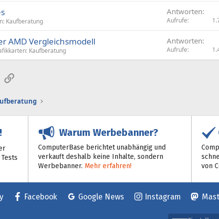
es
Antworten
Aufrufe
1.
en: Kaufberatung
er AMD Vergleichsmodell
Antworten
Aufrufe
1.
afikkarten: Kaufberatung
sApp
E-Mail
Link
aufberatung
Warum Werbebanner?
!
ComputerBase berichtet unabhängig und
Compu
er
verkauft deshalb keine Inhalte, sondern
schne
 Tests
Werbebanner.
Mehr erfahren!
von 
y
Facebook
Google News
Instagram
Mas