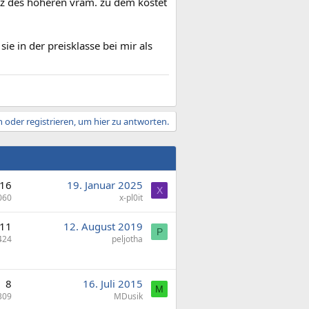
tz des höheren vram. zu dem kostet
ie in der preisklasse bei mir als
 oder registrieren, um hier zu antworten.
16
19. Januar 2025
X
060
x-pl0it
11
12. August 2019
P
424
peljotha
8
16. Juli 2015
M
309
MDusik