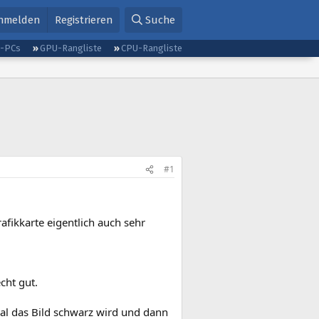
nmelden
Registrieren
Suche
g-PCs
GPU-Rangliste
CPU-Rangliste
#1
fikkarte eigentlich auch sehr
echt gut.
mal das Bild schwarz wird und dann