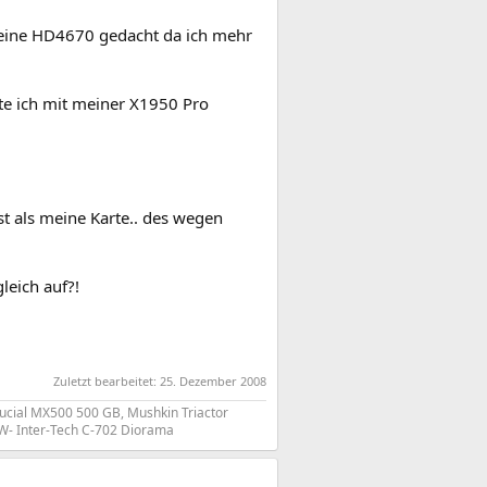
n eine HD4670 gedacht da ich mehr
te ich mit meiner X1950 Pro
t als meine Karte.. des wegen
leich auf?!
Zuletzt bearbeitet:
25. Dezember 2008
ucial MX500 500 GB, Mushkin Triactor
0W- Inter-Tech C-702 Diorama