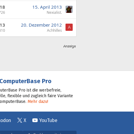
18
15. April 2013
726
Nexialist.
13
20. Dezember 2012
A
410
Achhilles
ComputerBase Pro
terBase Pro ist die werbefreie,
lle, flexible und zugleich faire Variante
ComputerBase.
Mehr dazu!
todon
X
YouTube