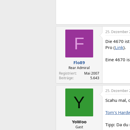
25. Dezember 
F
Die 4670 ist
Pro (
Link
).
Eine 4670 is
Flo89
Rear Admiral
Registriert
Mai 2007
Beiträge
5.643
25. Dezember 
Y
Scahu mal, d
Tom's Hardw
YoWoo
Tipp: Da du 
Gast