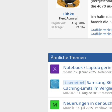
(vergleichb
die 4670 au
Lübke
ich halte da
Fleet Admiral
favorit die 
Registriert
Aug. 2007
Beiträge
21.162
Grafikkartenle
Grafikkartenka
Ähnliche Themen
Notebook / Laptop gerin
X
x-pl0it
19. Januar 2025
Notebook
Samsung 860
Leserartikel
Caching-Limits im Vergle
MR2007
11. August 2019
Massen
Neuerungen in der Such
M
MDusik
16. Juli 2015
Windows 10