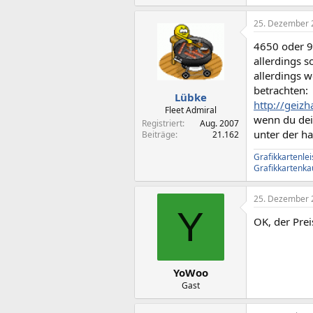
25. Dezember 
4650 oder 9
allerdings s
allerdings w
betrachten:
Lübke
http://geiz
Fleet Admiral
wenn du dein
Registriert
Aug. 2007
unter der h
Beiträge
21.162
Grafikkartenle
Grafikkartenka
25. Dezember 
Y
OK, der Prei
YoWoo
Gast