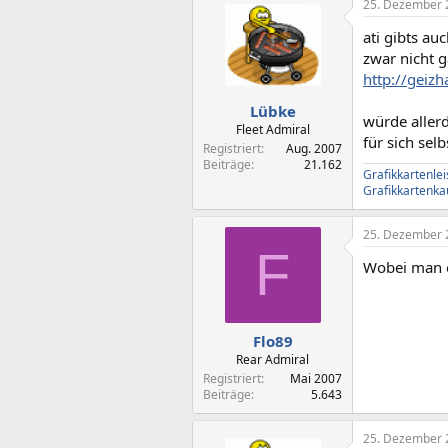
25. Dezember 
ati gibts au
zwar nicht g
http://geiz
Lübke
würde allerd
Fleet Admiral
für sich sel
Registriert
Aug. 2007
Beiträge
21.162
Grafikkartenle
Grafikkartenka
25. Dezember 
F
Wobei man e
Flo89
Rear Admiral
Registriert
Mai 2007
Beiträge
5.643
25. Dezember 